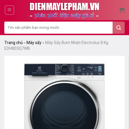
Skip
to
content
Tìm
kiếm:
Trang chủ
»
Máy sấy
»
Máy Sấy Bơm Nhiệt Electrolux 8 Kg
EDH803Q7WB