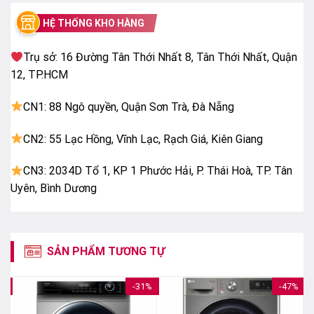
áo khỏi sấy khô quá mức. Bằng cách đo nhiệt độ và
độ ẩm, SensiCare điều chỉnh thời gian chu kì giặt theo
HỆ THỐNG KHO HÀNG
kích cỡ tải trọng và loại vải để đảm bảo áo quần giữ
được vẻ sáng mới lâu hơn.
Trụ sở: 16 Đường Tân Thới Nhất 8, Tân Thới Nhất, Quận
12, TP.HCM
CN1: 88 Ngô quyền, Quận Sơn Trà, Đà Nẵng
CN2: 55 Lạc Hồng, Vĩnh Lạc, Rạch Giá, Kiên Giang
CN3: 2034D Tổ 1, KP 1 Phước Hải, P. Thái Hoà, TP. Tân
Uyên, Bình Dương
SẢN PHẨM TƯƠNG TỰ
7%
-31%
-47%