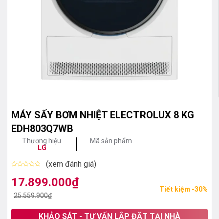
MÁY SẤY BƠM NHIỆT ELECTROLUX 8 KG
EDH803Q7WB
Thương hiệu
Mã sản phẩm
LG
(xem đánh giá)
Được
xếp
17.899.000
₫
Giá
Giá
hạng
Tiết kiệm -30%
0
gốc
hiện
25.559.900
₫
5
sao
là:
tại
KHẢO SÁT - TƯ VẤN LẮP ĐẶT TẠI NHÀ
25.559.900₫.
là: