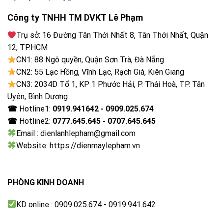
Công ty TNHH TM DVKT Lê Phạm
Trụ sở: 16 Đường Tân Thới Nhất 8, Tân Thới Nhất, Quận
12, TP.HCM
CN1: 88 Ngô quyền, Quận Sơn Trà, Đà Nẵng
CN2: 55 Lạc Hồng, Vĩnh Lạc, Rạch Giá, Kiên Giang
CN3: 2034D Tổ 1, KP 1 Phước Hải, P. Thái Hoà, TP. Tân
Uyên, Bình Dương
Tư vấn chăm sóc theo nhu cầu
☎
Hotline1:
0919.941642 - 0909.025.674
Bạn đang cảm thấy không chắc chắn về cách sấy khô
☎
Hotline2:
0777.645.645 - 0707.645.645
đồ lụa hay đồ len? Cố vấn chăm sóc của ứng dụng
Email : dienlanhlepham@gmail.com
Electrolux Life sẽ cung cấp những hướng dẫn chuyên
Website: https://dienmaylepham.vn
môn để chăm sóc 37 loại vải khác nhau. Đồng thời,
bạn có thể kết nối với điện thoại để điều khiển thiết bị
từ xa.
PHÒNG KINH DOANH
KD online : 0909.025.674 - 0919.941.642