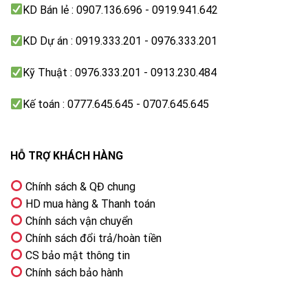
KD Bán lẻ : 0907.136.696 - 0919.941.642
KD Dự án : 0919.333.201 - 0976.333.201
Kỹ Thuật : 0976.333.201 - 0913.230.484
Kế toán : 0777.645.645 - 0707.645.645
HỖ TRỢ KHÁCH HÀNG
Chính sách & QĐ chung
HD mua hàng & Thanh toán
Chính sách vận chuyển
Chính sách đổi trả/hoàn tiền
Yên tĩnh, Bền bỉ & Tiết kiệm
CS bảo mật thông tin
Động cơ Inverter giảm thiểu tiếng ồn, bền bỉ, tiết kiệm
Chính sách bảo hành
năng lượng tiêu thụ so với các dòng máy truyền thống
mà vẫn mang lại hiệu suất sấy cao.