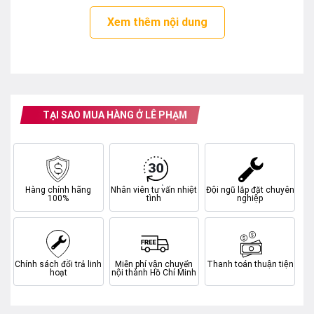
Xem thêm nội dung
TẠI SAO MUA HÀNG Ở LÊ PHẠM
Hàng chính hãng
Nhân viên tư vấn nhiệt
Đội ngũ lắp đặt chuyên
100%
tình
nghiệp
Chính sách đổi trả linh
Miễn phí vận chuyển
Thanh toán thuận tiện
Giữ trang phục sáng mới lâu hơn
hoạt
nội thành Hồ Chí Minh
Chức năng SensiCare giúp giảm hao mòn, bảo vệ quần