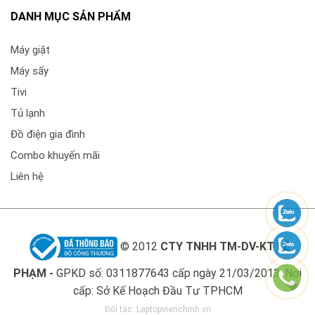
DANH MỤC SẢN PHẨM
Máy giặt
Máy sấy
Tivi
Tủ lạnh
Đồ điện gia đình
Combo khuyến mãi
Liên hệ
© 2012
CTY TNHH TM-DV-KT LÊ
PHẠM -
GPKD số: 0311877643 cấp ngày 21/03/2013. Nơi
cấp: Sở Kế Hoạch Đầu Tư TPHCM
Đối tác:
Laptopvienchinh.vn