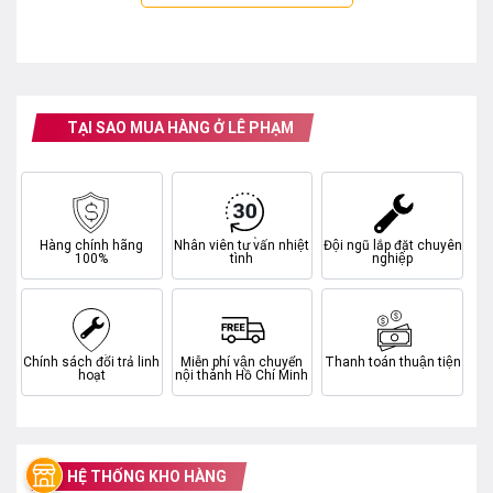
TẠI SAO MUA HÀNG Ở LÊ PHẠM
Hàng chính hãng
Nhân viên tư vấn nhiệt
Đội ngũ lắp đặt chuyên
100%
tình
nghiệp
Chính sách đổi trả linh
Miễn phí vận chuyển
Thanh toán thuận tiện
hoạt
nội thành Hồ Chí Minh
Trang bị lồng giặt có khối lượng lớn
Công suất mạnh mẽ
HỆ THỐNG KHO HÀNG