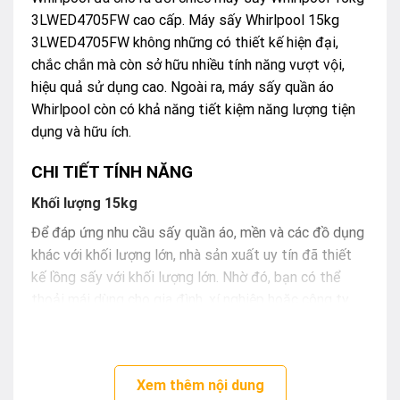
3LWED4705FW cao cấp. Máy sấy Whirlpool 15kg
3LWED4705FW không những có thiết kế hiện đại,
chắc chắn mà còn sở hữu nhiều tính năng vượt vội,
hiệu quả sử dụng cao. Ngoài ra, máy sấy quần áo
Whirlpool còn có khả năng tiết kiệm năng lượng tiện
dụng và hữu ích.
CHI TIẾT TÍNH NĂNG
Khối lượng 15kg
Để đáp ứng nhu cầu sấy quần áo, mền và các đồ dụng
khác với khối lượng lớn, nhà sản xuất uy tín đã thiết
kế lồng sấy với khối lượng lớn. Nhờ đó, bạn có thể
thoải mái dùng cho gia đình, xí nghiệp hoặc công ty.
Bên cạnh đó, lồng sấy của máy còn được làm từ thép
cao cấp, không gỉ sét, rất thân thiện với người dùng.
Xem thêm nội dung