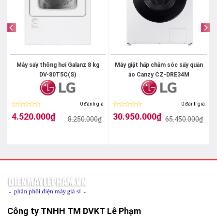
nếp.
Máy sấy thông hơi Galanz 8 kg
Máy giặt hấp chăm sóc sấy quần
DV-80T5C(S)
áo Canzy CZ-DRE34M
iá
0 đánh giá
0 đánh giá
Được
Được
4.520.000
₫
30.950.000
₫
₫
8.250.000
₫
65.450.000
₫
xếp
xếp
Giá
Giá
Giá
Giá
hạng
hạng
gốc
hiện
gốc
hiện
0
0
là:
tại
là:
tại
5
5
8.250.000₫.
là:
65.450.000₫.
là:
sao
sao
4.520.000₫.
30.950.000₫.
Công ty TNHH TM DVKT Lê Phạm