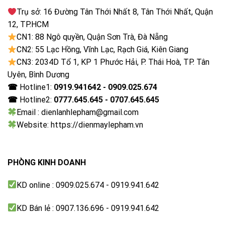
Sở hữu nhiều chương trình sấy hiện đại
Trụ sở: 16 Đường Tân Thới Nhất 8, Tân Thới Nhất, Quận
12, TP.HCM
Thiết kế tiện dụng
CN1: 88 Ngô quyền, Quận Sơn Trà, Đà Nẵng
Máy sấy Whirlpool 15kg 3LWED4705FW có hệ thống
CN2: 55 Lạc Hồng, Vĩnh Lạc, Rạch Giá, Kiên Giang
cửa mở dọc rất tiện lợi, bạn có thể cho đồ vào hay lấy
CN3: 2034D Tổ 1, KP 1 Phước Hải, P. Thái Hoà, TP. Tân
ra nhanh chóng. Đồng thời, máy sấy Whirlpool 15kg
Uyên, Bình Dương
3LWED4705FW còn trang bị núm điểu khiểm dạng cơ
☎
Hotline1:
0919.941642 - 0909.025.674
rất tốt và bền hơn dạng điều khiển điện tử.
☎
Hotline2:
0777.645.645 - 0707.645.645
Email : dienlanhlepham@gmail.com
Website: https://dienmaylepham.vn
PHÒNG KINH DOANH
KD online : 0909.025.674 - 0919.941.642
KD Bán lẻ : 0907.136.696 - 0919.941.642