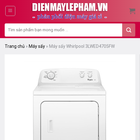
Skip
to
content
Tìm
kiếm:
Trang chủ
»
Máy sấy
»
Máy sấy Whirlpool 3LWED4705FW