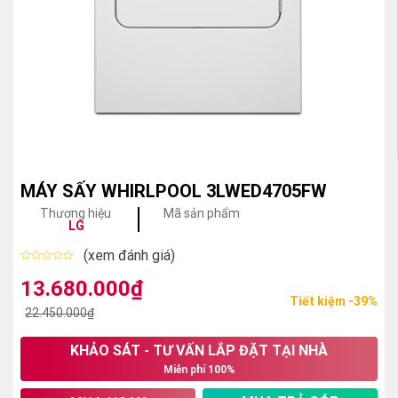
MÁY SẤY WHIRLPOOL 3LWED4705FW
Thương hiệu
Mã sản phẩm
LG
(xem đánh giá)
Được
xếp
13.680.000
₫
Giá
Giá
hạng
Tiết kiệm -39%
0
gốc
hiện
22.450.000
₫
5
sao
là:
tại
KHẢO SÁT - TƯ VẤN LẮP ĐẶT TẠI NHÀ
22.450.000₫.
là:
Miễn phí 100%
13.680.000₫.