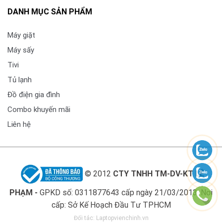
DANH MỤC SẢN PHẨM
Máy giặt
Máy sấy
Tivi
Tủ lạnh
Đồ điện gia đình
Combo khuyến mãi
Liên hệ
© 2012
CTY TNHH TM-DV-KT LÊ
PHẠM -
GPKD số: 0311877643 cấp ngày 21/03/2013. Nơi
cấp: Sở Kế Hoạch Đầu Tư TPHCM
Đối tác:
Laptopvienchinh.vn