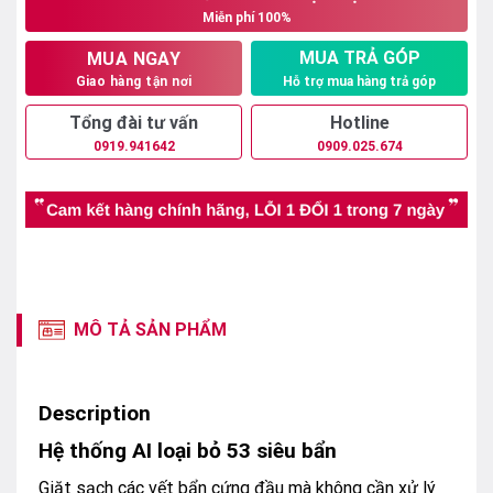
Miễn phí 100%
12.900.000₫.
MUA TRẢ GÓP
MUA NGAY
Hỗ trợ mua hàng trả góp
Giao hàng tận nơi
Tổng đài tư vấn
Hotline
0919.941642
0909.025.674
MÔ TẢ SẢN PHẨM
Description
Hệ thống AI loại bỏ 53 siêu bẩn
Giặt sạch các vết bẩn cứng đầu mà không cần xử lý