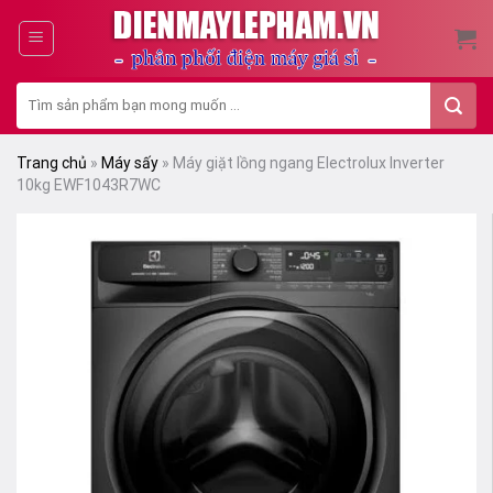
Skip
to
content
Tìm
kiếm:
Trang chủ
»
Máy sấy
»
Máy giặt lồng ngang Electrolux Inverter
10kg EWF1043R7WC