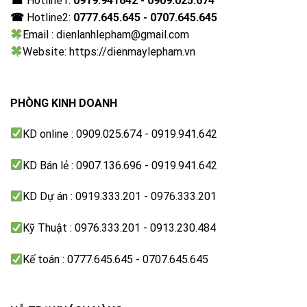
☎
Hotline1:
0919.941642 - 0909.025.674
☎
Hotline2:
0777.645.645 - 0707.645.645
Email : dienlanhlepham@gmail.com
Website: https://dienmaylepham.vn
PHÒNG KINH DOANH
KD online : 0909.025.674 - 0919.941.642
KD Bán lẻ : 0907.136.696 - 0919.941.642
KD Dự án : 0919.333.201 - 0976.333.201
Kỹ Thuật : 0976.333.201 - 0913.230.484
Kế toán : 0777.645.645 - 0707.645.645