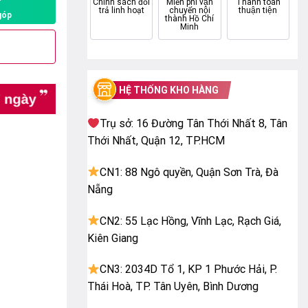
P
Chính sách đổi
Miễn phí vận
Thanh toán
trả linh hoạt
chuyển nội
thuận tiện
góp
thành Hồ Chí
Minh
HỆ THỐNG KHO HÀNG
Trụ sở: 16 Đường Tân Thới Nhất 8, Tân
Thới Nhất, Quận 12, TP.HCM
CN1: 88 Ngô quyền, Quận Sơn Trà, Đà
Nẵng
CN2: 55 Lạc Hồng, Vĩnh Lạc, Rạch Giá,
Kiên Giang
CN3: 2034D Tổ 1, KP 1 Phước Hải, P.
Thái Hoà, TP. Tân Uyên, Bình Dương