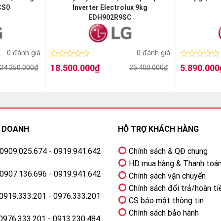
CS0
Inverter Electrolux 9kg
EDH902R9SC
0 đánh giá
0 đánh giá
Được
Được
18.500.000
₫
5.890.000
24.250.000
₫
25.400.000
₫
Giá
Giá
Giá
Giá
xếp
xếp
gốc
hiện
gốc
hiện
hạng
hạng
là:
tại
là:
tại
0
0
25.400.000₫.
là:
6.990.000₫.
là:
5
5
18.500.000₫.
5.890.000₫.
sao
sao
H DOANH
HỖ TRỢ KHÁCH HÀNG
: 0909.025.674 - 0919.941.642
Chính sách & QĐ chung
HD mua hàng & Thanh toá
: 0907.136.696 - 0919.941.642
Chính sách vận chuyển
Chính sách đổi trả/hoàn ti
 0919.333.201 - 0976.333.201
CS bảo mật thông tin
Chính sách bảo hành
 0976.333.201 - 0913.230.484