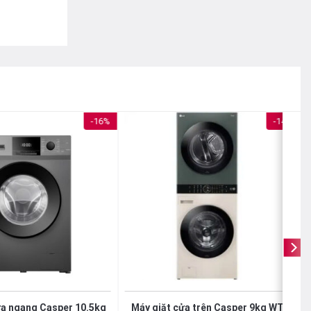
-16%
-14%
ửa ngang Casper 10.5kg
Máy giặt cửa trên Casper 9kg WT-