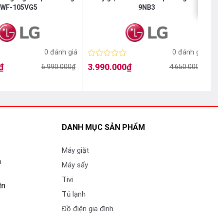
WF-105VG5
9NB3
0 đánh giá
0 đánh giá
Được
₫
3.990.000
₫
6.990.000
₫
4.650.000
₫
Giá
Giá
xếp
gốc
hiện
hạng
là:
tại
l
t
0
4.650.000₫.
là:
l
5
3.990.000₫.
sao
DANH MỤC SẢN PHẨM
Máy giặt
n
Máy sấy
Tivi
ền
Tủ lạnh
Đồ điện gia đình