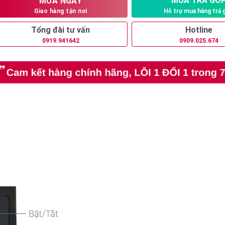
MUA TRẢ GÓ
MUA NGAY
Hỗ trợ mua hàng trả 
Giao hàng tận nơi
Tổng đài tư vấn
Hotline
0919.941642
0909.025.674