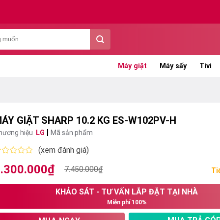
Máy giặt
Máy sấy
Tivi
ÁY GIẶT SHARP 10.2 KG ES-W102PV-H
hương hiệu
LG
Mã sản phẩm
(xem đánh giá)
ược
.300.000
₫
iá
iá
7.450.000
₫
ếp
Ti
ạng
ốc
ện
KHẢO SÁT - TƯ VẤN LẮP ĐẶT TẠI NHÀ
:
i
ao
Miễn phí 100%
.450.000₫.
:
.300.000₫.