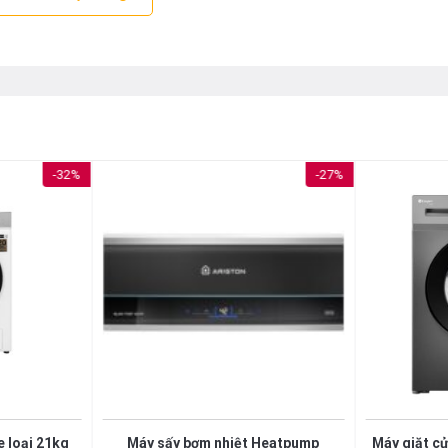
-32%
-27%
 loại 21kg
Máy sấy bơm nhiệt Heatpump
Máy giặt c