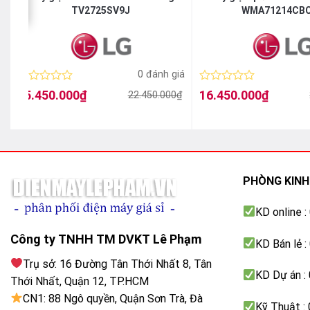
TV2725SV9J
WMA71214CB
á
0 đánh giá
Được
Được
15.450.000
₫
16.450.000
₫
22.450.000
₫
Giá
Giá
Giá
Giá
xếp
xếp
gốc
hiện
gốc
hiện
hạng
hạng
là:
tại
là:
tại
0
0
22.450.000₫.
là:
24.250.000₫.
là:
5
5
15.450.000₫.
16.450.000₫.
sao
sao
PHÒNG KIN
KD online 
Công ty TNHH TM DVKT Lê Phạm
KD Bán lẻ 
Trụ sở: 16 Đường Tân Thới Nhất 8, Tân
KD Dự án :
Thới Nhất, Quận 12, TP.HCM
CN1: 88 Ngô quyền, Quận Sơn Trà, Đà
Kỹ Thuật :