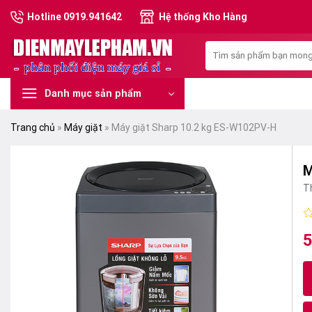
Skip
Hotline 0919.941642
Hệ thống Kho Hàng
to
content
Tìm
kiếm:
Danh mục sản phẩm
Trang chủ
»
Máy giặt
»
Máy giặt Sharp 10.2 kg ES-W102PV-H
M
T
Đ
5
G
G
x
h
g
hi
0
là
tạ
5
s
7
là
5