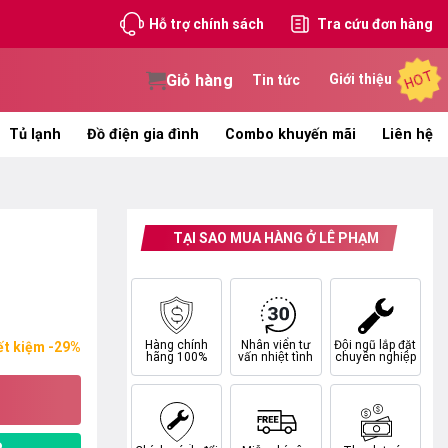
Hỗ trợ chính sách
Tra cứu đơn hàng
HOT
Giỏ hàng
Giới thiệu
Tin tức
Tủ lạnh
Đồ điện gia đình
Combo khuyến mãi
Liên hệ
TẠI SAO MUA HÀNG Ở LÊ PHẠM
Hàng chính
Nhân viên tư
Đội ngũ lắp đặt
ết kiệm -29%
hãng 100%
vấn nhiệt tình
chuyên nghiệp