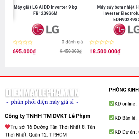
Máy giặt LG AI DD Inverter 9 kg
Máy sấy bơm nhiệt 
– Mức nhiệt sấy tối đa của máy dao động từ
55 – 60°C
.
FB1209S6M
Inverter Electrol
EDH902R9S
á
0 đánh giá
Được
Được
6.695.000
₫
18.500.000
₫
9.450.000
₫
Giá
Giá
Giá
Giá
xếp
xếp
gốc
hiện
gốc
hiện
hạng
hạng
là:
tại
là:
tại
0
0
9.450.000₫.
là:
25.400.000₫.
là:
5
5
6.695.000₫.
18.500.000₫.
sao
sao
PHÒNG KIN
KD online 
Công ty TNHH TM DVKT Lê Phạm
KD Bán lẻ 
Trụ sở: 16 Đường Tân Thới Nhất 8, Tân
KD Dự án :
Thới Nhất, Quận 12, TP.HCM