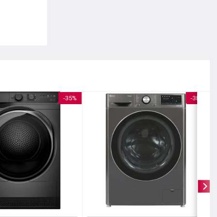
-35%
-38%
ảm bảo hiệu