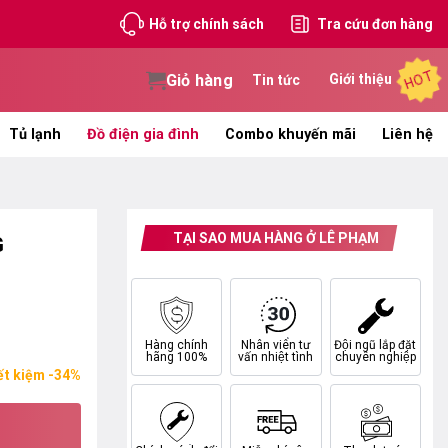
Hỗ trợ chính sách
Tra cứu đơn hàng
HOT
Giỏ hàng
Giới thiệu
Tin tức
Tủ lạnh
Đồ điện gia đình
Combo khuyến mãi
Liên hệ
TẠI SAO MUA HÀNG Ở LÊ PHẠM
G
Hàng chính
Nhân viên tư
Đội ngũ lắp đặt
hãng 100%
vấn nhiệt tình
chuyên nghiệp
ết kiệm -34%