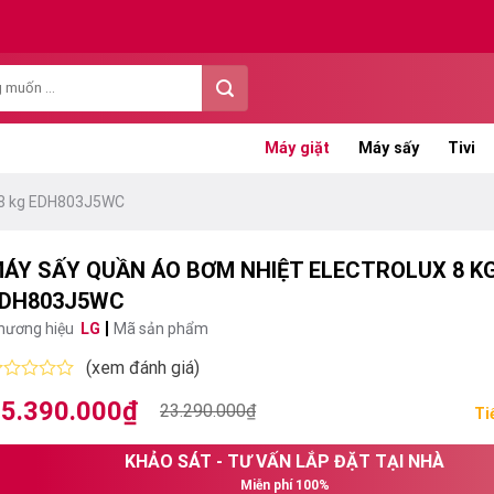
Máy giặt
Máy sấy
Tivi
x 8 kg EDH803J5WC
ÁY SẤY QUẦN ÁO BƠM NHIỆT ELECTROLUX 8 K
DH803J5WC
hương hiệu
LG
Mã sản phẩm
(xem đánh giá)
ược
5.390.000
₫
iá
iá
23.290.000
₫
ếp
Ti
ạng
ốc
ện
KHẢO SÁT - TƯ VẤN LẮP ĐẶT TẠI NHÀ
:
i
ao
Miễn phí 100%
3.290.000₫.
: