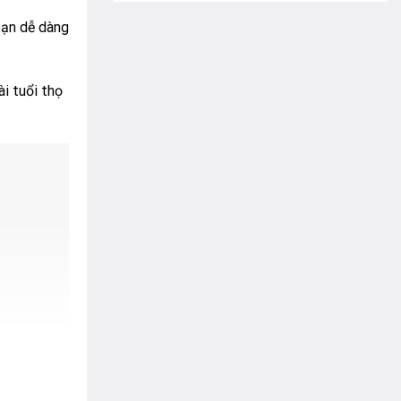
 bạn dễ dàng
i tuổi thọ