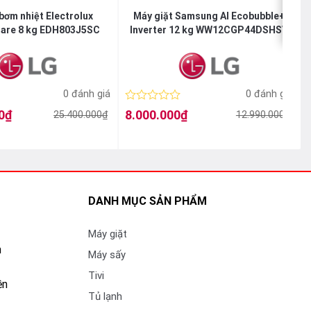
bơm nhiệt Electrolux
Máy giặt Samsung AI Ecobubble+
Care 8 kg EDH803J5SC
Inverter 12 kg WW12CGP44DSHSV
0 đánh giá
0 đánh giá
Được
0
₫
8.000.000
₫
25.400.000
₫
12.990.000
₫
Giá
Giá
xếp
gốc
hiện
hạng
là:
tại
l
t
0
12.990.000₫.
là:
l
5
8.000.000₫.
sao
DANH MỤC SẢN PHẨM
Máy giặt
n
Máy sấy
Tivi
ền
Tủ lạnh