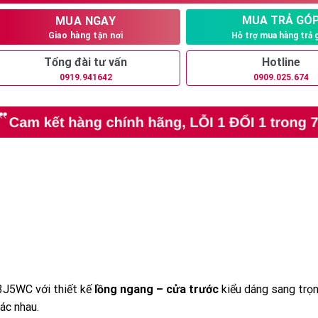
5.390.000₫.
MUA TRẢ GÓ
MUA NGAY
Hỗ trợ mua hàng trả 
Giao hàng tận nơi
Tổng đài tư vấn
Hotline
0919.941642
0909.025.674
3J5WC với thiết kế
lồng ngang – cửa trước
kiểu dáng sang trọn
ác nhau.