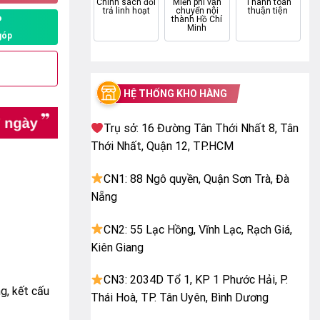
Chính sách đổi
Miễn phí vận
Thanh toán
trả linh hoạt
chuyển nội
thuận tiện
P
thành Hồ Chí
Minh
góp
HỆ THỐNG KHO HÀNG
Trụ sở: 16 Đường Tân Thới Nhất 8, Tân
Thới Nhất, Quận 12, TP.HCM
CN1: 88 Ngô quyền, Quận Sơn Trà, Đà
Nẵng
CN2: 55 Lạc Hồng, Vĩnh Lạc, Rạch Giá,
Kiên Giang
CN3: 2034D Tổ 1, KP 1 Phước Hải, P.
g, kết cấu
Thái Hoà, TP. Tân Uyên, Bình Dương