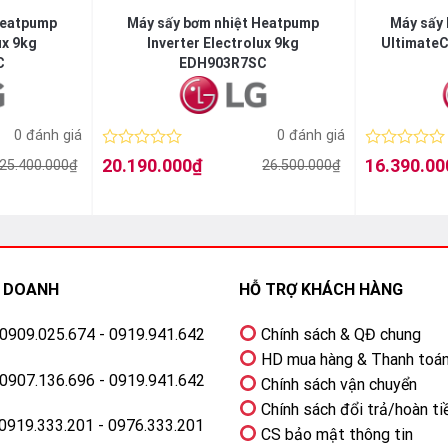
Heatpump
Máy sấy bơm nhiệt Heatpump
Máy sấy 
ux 9kg
Inverter Electrolux 9kg
Ultimate
C
EDH903R7SC
0 đánh giá
0 đánh giá
Được
Được
20.190.000
₫
16.390.00
25.400.000
₫
26.500.000
₫
Giá
Giá
Giá
Giá
xếp
xếp
gốc
hiện
gốc
hiện
hạng
hạng
là:
tại
là:
tại
0
0
26.500.000₫.
là:
25.400.000₫.
là:
5
5
20.190.000₫.
16.390.000₫.
sao
sao
H DOANH
HỖ TRỢ KHÁCH HÀNG
: 0909.025.674 - 0919.941.642
Chính sách & QĐ chung
HD mua hàng & Thanh toá
: 0907.136.696 - 0919.941.642
Chính sách vận chuyển
Chính sách đổi trả/hoàn ti
 0919.333.201 - 0976.333.201
CS bảo mật thông tin