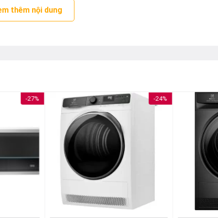
em thêm nội dung
-27%
-24%
 ở mức nhiệt thấp hơn so với các máy sấy thông thường khác, đ