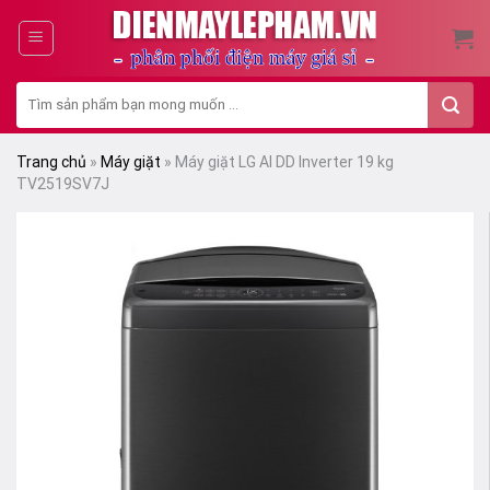
Skip
to
content
Tìm
kiếm:
Trang chủ
»
Máy giặt
»
Máy giặt LG AI DD Inverter 19 kg
TV2519SV7J