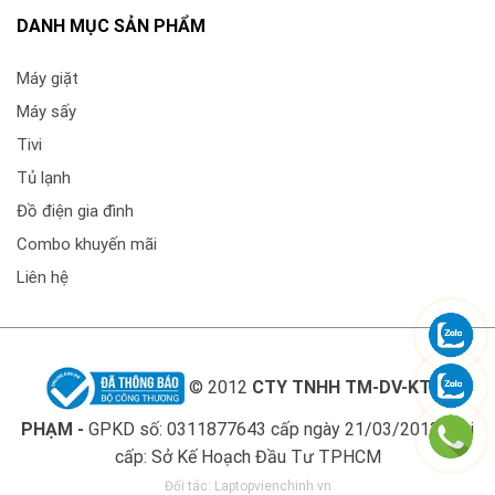
DANH MỤC SẢN PHẨM
Máy giặt
Máy sấy
Tivi
Tủ lạnh
Đồ điện gia đình
Combo khuyến mãi
Liên hệ
© 2012
CTY TNHH TM-DV-KT LÊ
PHẠM -
GPKD số: 0311877643 cấp ngày 21/03/2013. Nơi
cấp: Sở Kế Hoạch Đầu Tư TPHCM
Đối tác:
Laptopvienchinh.vn