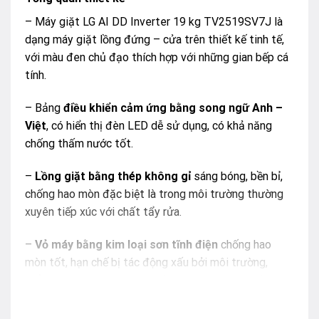
– Máy giặt LG AI DD Inverter 19 kg TV2519SV7J là
dạng máy giặt lồng đứng – cửa trên thiết kế tinh tế,
với màu đen chủ đạo thích hợp với những gian bếp cá
tính.
– Bảng
điều khiển cảm ứng bằng song ngữ Anh –
Việt
, có hiển thị đèn LED dễ sử dụng, có khả năng
chống thấm nước tốt.
–
Lồng giặt bằng thép không gỉ
sáng bóng, bền bỉ,
chống hao mòn đặc biệt là trong môi trường thường
xuyên tiếp xúc với chất tẩy rửa.
–
Vỏ máy bằng kim loại sơn tĩnh điện
chống hao
mòn tốt, hạn chế bị tác động xấu bởi môi trường,
chẳng hạn như môi trường gần biển là nơi có nhiều
muối trong không khí.