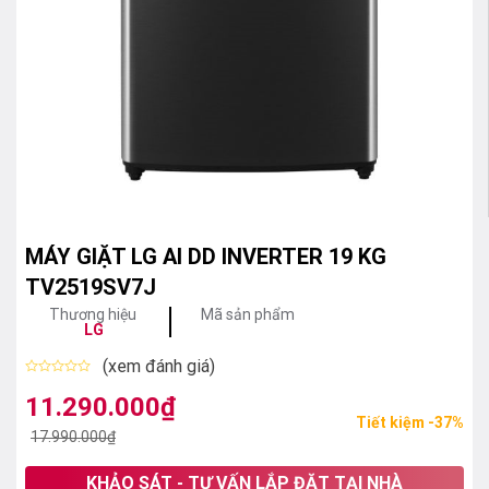
MÁY GIẶT LG AI DD INVERTER 19 KG
TV2519SV7J
Thương hiệu
Mã sản phẩm
LG
(xem đánh giá)
Được
xếp
11.290.000
₫
Giá
Giá
hạng
Tiết kiệm -37%
0
gốc
hiện
17.990.000
₫
5
sao
là:
tại
KHẢO SÁT - TƯ VẤN LẮP ĐẶT TẠI NHÀ
17.990.000₫.
là: