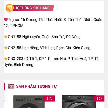
gia đình đông thành viên trên 7 thành viên hoặc những
HỆ THỐNG KHO HÀNG
nơi cần máy giặt có khối lượng giặt và lồng giặt lớn
để giặt giũ.
Trụ sở: 16 Đường Tân Thới Nhất 8, Tân Thới Nhất, Quận
12, TP.HCM
– Máy giặt LG Inverter có chương trình hoạt động đa
dạng để hỗ trợ cho việc giặt giũ như
giặt hơi nước,
CN1: 88 Ngô quyền, Quận Sơn Trà, Đà Nẵng
giặt ngừa dị ứng, giặt AI,…
CN2: 55 Lạc Hồng, Vĩnh Lạc, Rạch Giá, Kiên Giang
CN3: 2034D Tổ 1, KP 1 Phước Hải, P. Thái Hoà, TP. Tân
Uyên, Bình Dương
SẢN PHẨM TƯƠNG TỰ
4%
-21%
-35%