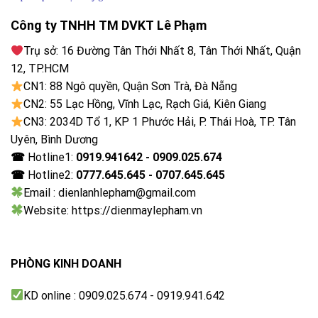
Wave
Ngâm
Kết nối Wifi
Khóa trẻ em
Hẹn giờ
Công ty TNHH TM DVKT Lê Phạm
giặt
Cho phép điều khiển máy giặt từ xa qua ứng
dụng LG ThinQ
Trụ sở: 16 Đường Tân Thới Nhất 8, Tân Thới Nhất, Quận
Bảng điều khiển:
12, TP.HCM
CN1: 88 Ngô quyền, Quận Sơn Trà, Đà Nẵng
Song ngữ Anh – Việt cảm ứng có màn hình hiển thị
CN2: 55 Lạc Hồng, Vĩnh Lạc, Rạch Giá, Kiên Giang
CN3: 2034D Tổ 1, KP 1 Phước Hải, P. Thái Hoà, TP. Tân
Chất liệu lồng giặt
Uyên, Bình Dương
☎
Hotline1:
0919.941642 - 0909.025.674
Thép không gỉ
☎
Hotline2:
0777.645.645 - 0707.645.645
Kích thước – Khối lượng:
Email : dienlanhlepham@gmail.com
Website: https://dienmaylepham.vn
Cao 104 cm – Ngang 63.2 cm – Sâu 67 cm – Nặng
45 kg
PHÒNG KINH DOANH
KD online : 0909.025.674 - 0919.941.642