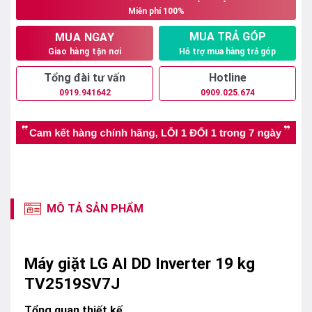
Miễn phí 100%
11.290.000₫.
MUA TRẢ GÓP
MUA NGAY
Hỗ trợ mua hàng trả góp
Giao hàng tận nơi
Tổng đài tư vấn
Hotline
0919.941642
0909.025.674
MÔ TẢ SẢN PHẨM
Máy giặt LG AI DD Inverter 19 kg
TV2519SV7J
Tổng quan thiết kế