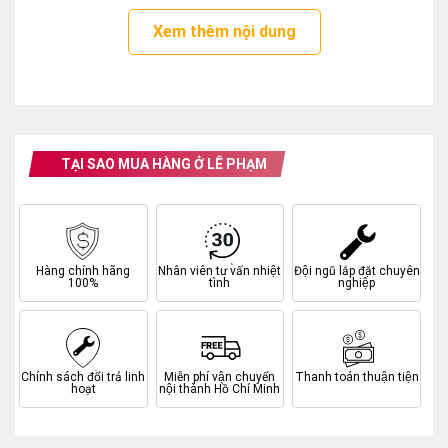
–
Nắp máy làm bằng kính
chịu được lực tốt và có
Xem thêm nội dung
thể quan sát lồng máy trong khi đang hoạt động.
TẠI SAO MUA HÀNG Ở LÊ PHẠM
Hàng chính hãng
Nhân viên tư vấn nhiệt
Đội ngũ lắp đặt chuyên
100%
tình
nghiệp
*Hình ảnh chỉ mang tính chất minh hoạ
Chính sách đổi trả linh
Miễn phí vận chuyển
Thanh toán thuận tiện
hoạt
nội thành Hồ Chí Minh
Khối lượng giặt và chương trình hoạt động
– Máy giặt LG có khối lượng giặt 19 kg thích hợp với