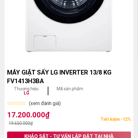
MÁY GIẶT SẤY LG INVERTER 13/8 KG
FV1413H3BA
Thương hiệu
Mã sản phẩm
LG
(xem đánh giá)
Được
xếp
17.200.000
₫
Giá
Giá
hạng
Tiết kiệm -12%
0
gốc
hiện
19.650.000
₫
5
sao
là:
tại
KHẢO SÁT - TƯ VẤN LẮP ĐẶT TẠI NHÀ
19.650.000₫.
là: