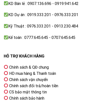
KD Bán lẻ : 0907.136.696 - 0919.941.642
KD Dự án : 0919.333.201 - 0976.333.201
Kỹ Thuật : 0976.333.201 - 0913.230.484
Kế toán : 0777.645.645 - 0707.645.645
Cảm nhận độ mềm của vải
HỖ TRỢ KHÁCH HÀNG
AI DD™ không chỉ phát hiện trọng lượng mà còn cảm
nhận độ mềm của vải và tự chọn các chuyển động tối
Chính sách & QĐ chung
ưu cho vải.
HD mua hàng & Thanh toán
Chính sách vận chuyển
Chính sách đổi trả/hoàn tiền
CS bảo mật thông tin
Chính sách bảo hành