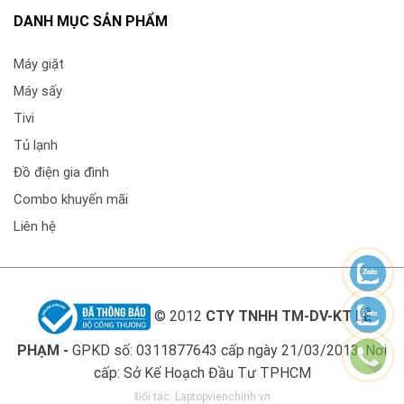
DANH MỤC SẢN PHẨM
Máy giặt
Máy sấy
Tivi
Tủ lạnh
Đồ điện gia đình
Combo khuyến mãi
Liên hệ
Cho phép điều khiển máy giặt từ xa qua ứng dụng
SmartThinQ tiện lợi
Chiếc máy giặt LG FV1450S2B hiện đại còn cho phép
© 2012
CTY TNHH TM-DV-KT LÊ
bạn điều khiển từ xa bằng điện thoại thông minh
thông qua ứng dụng SmartThinQ. Nhờ vậy, khi sở hữu
PHẠM -
GPKD số: 0311877643 cấp ngày 21/03/2013. Nơi
chiếc máy giặt này, bạn có thể dễ dàng kích hoạt máy
cấp: Sở Kế Hoạch Đầu Tư TPHCM
ở mọi nơi, mọi lúc vô cùng tiện lợi, hiện đại.
Đối tác:
Laptopvienchinh.vn