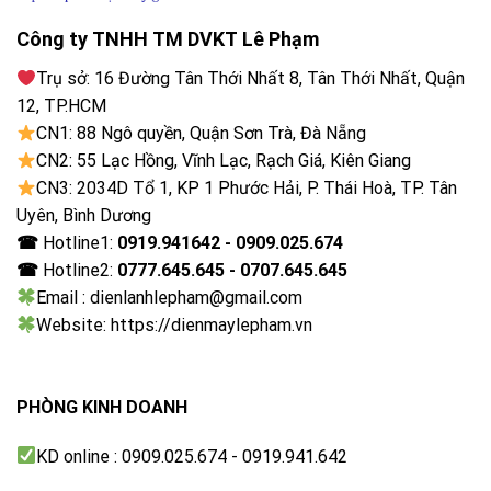
Động cơ – Công nghệ tiết kiệm điện
Công ty TNHH TM DVKT Lê Phạm
– Kiểu động cơ: sử dụng
động cơ truyền động trực
Trụ sở: 16 Đường Tân Thới Nhất 8, Tân Thới Nhất, Quận
tiếp, ứng dụng trí tuệ nhân tạo kết hợp
12, TP.HCM
Inverter
giúp máy giặt vận hành êm ái, tiết kiệm điện
CN1: 88 Ngô quyền, Quận Sơn Trà, Đà Nẵng
năng sử dụng cho gia đình.
CN2: 55 Lạc Hồng, Vĩnh Lạc, Rạch Giá, Kiên Giang
CN3: 2034D Tổ 1, KP 1 Phước Hải, P. Thái Hoà, TP. Tân
– Sản phẩm được cấp tem năng lượng
chuẩn 5 sao
:
Uyên, Bình Dương
hiệu suất sử dụng điện là
20.29 Wh/kg
cho khả năng
☎
Hotline1:
0919.941642 - 0909.025.674
tiết kiệm điện hiệu quả.
☎
Hotline2:
0777.645.645 - 0707.645.645
Email : dienlanhlepham@gmail.com
Website: https://dienmaylepham.vn
PHÒNG KINH DOANH
KD online : 0909.025.674 - 0919.941.642