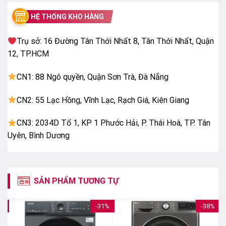
HỆ THỐNG KHO HÀNG
Trụ sở: 16 Đường Tân Thới Nhất 8, Tân Thới Nhất, Quận
12, TP.HCM
CN1: 88 Ngô quyền, Quận Sơn Trà, Đà Nẵng
CN2: 55 Lạc Hồng, Vĩnh Lạc, Rạch Giá, Kiên Giang
CN3: 2034D Tổ 1, KP 1 Phước Hải, P. Thái Hoà, TP. Tân
Uyên, Bình Dương
SẢN PHẨM TƯƠNG TỰ
Chăm sóc thông minh giúp bảo vệ sợi vải 18%
2%
-31%
-38%
Dựa trên dữ liệu lớn được tích hợp, AI DD™ mang đến
chuyển động giặt tối ưu giúp xử lý công việc giặt giũ