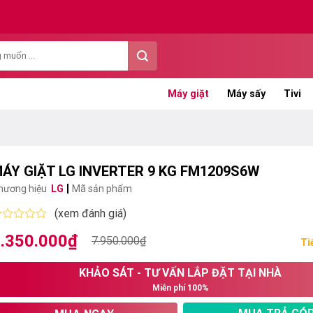
Máy giặt
Máy sấy
Tivi
ÁY GIẶT LG INVERTER 9 KG FM1209S6W
hương hiệu
LG
Mã sản phẩm
(xem đánh giá)
ược
.350.000
₫
iá
iá
7.950.000
₫
ếp
Ti
ạng
ốc
ện
KHẢO SÁT - TƯ VẤN LẮP ĐẶT TẠI NHÀ
:
i
ao
Miễn phí 100%
.950.000₫.
:
.350.000₫.