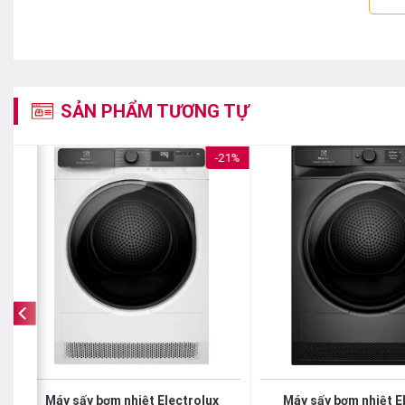
SẢN PHẨM TƯƠNG TỰ
%
-21%
Máy sấy bơm nhiệt Electrolux
Máy sấy bơm nhiệt E