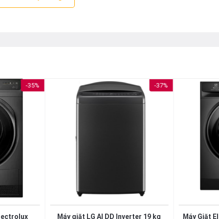
-35%
-37%
lectrolux
Máy giặt LG AI DD Inverter 19 kg
Máy Giặt El