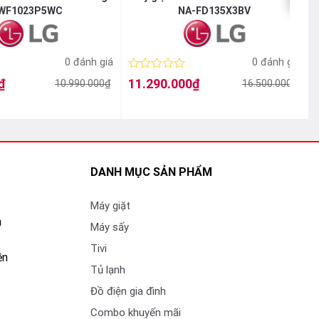
WF1023P5WC
NA-FD135X3BV
0 đánh giá
0 đánh giá
Được
₫
11.290.000
₫
10.990.000
₫
16.500.000
₫
Giá
Giá
xếp
gốc
hiện
hạng
là:
tại
l
t
0
16.500.000₫.
là:
l
5
11.290.000₫.
sao
DANH MỤC SẢN PHẨM
Máy giặt
n
Máy sấy
Tivi
ền
Tủ lạnh
Đồ điện gia đình
Combo khuyến mãi