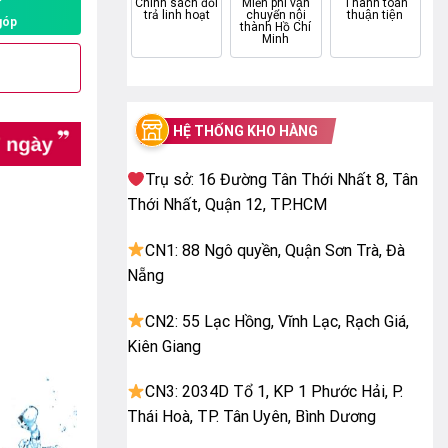
P
Chính sách đổi
Miễn phí vận
Thanh toán
trả linh hoạt
chuyển nội
thuận tiện
góp
thành Hồ Chí
Minh
HỆ THỐNG KHO HÀNG
Trụ sở: 16 Đường Tân Thới Nhất 8, Tân
Thới Nhất, Quận 12, TP.HCM
CN1: 88 Ngô quyền, Quận Sơn Trà, Đà
Nẵng
CN2: 55 Lạc Hồng, Vĩnh Lạc, Rạch Giá,
Kiên Giang
CN3: 2034D Tổ 1, KP 1 Phước Hải, P.
Thái Hoà, TP. Tân Uyên, Bình Dương