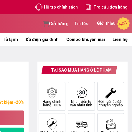
Hỗ trợ chính sách
Tra cứu đơn hàng
HOT
Giỏ hàng
Giới thiệu
Tin tức
Tủ lạnh
Đồ điện gia đình
Combo khuyến mãi
Liên hệ
TẠI SAO MUA HÀNG Ở LÊ PHẠM
Hàng chính
Nhân viên tư
Đội ngũ lắp đặt
ết kiệm -20%
hãng 100%
vấn nhiệt tình
chuyên nghiệp