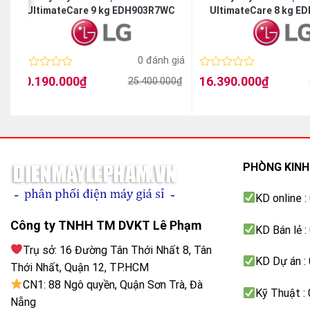
UltimateCare 9 kg EDH903R7WC
UltimateCare 8 kg E
á
0 đánh giá
Được
Được
20.190.000
₫
16.390.000
₫
25.400.000
₫
Giá
Giá
Giá
Giá
xếp
xếp
gốc
hiện
gốc
hiện
hạng
hạng
là:
tại
là:
tại
0
0
25.400.000₫.
là:
25.400.000₫.
là:
5
5
20.190.000₫.
16.390.000₫.
sao
sao
PHÒNG KIN
KD online 
Công ty TNHH TM DVKT Lê Phạm
KD Bán lẻ 
Trụ sở: 16 Đường Tân Thới Nhất 8, Tân
KD Dự án :
Thới Nhất, Quận 12, TP.HCM
CN1: 88 Ngô quyền, Quận Sơn Trà, Đà
Kỹ Thuật :
Nẵng