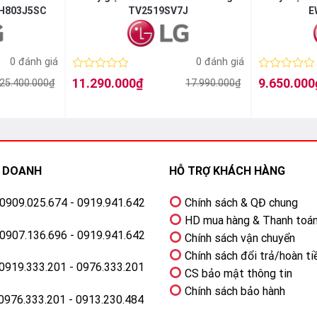
DH803J5SC
TV2519SV7J
E
0 đánh giá
0 đánh giá
Được
Được
11.290.000
₫
9.650.000
25.400.000
₫
17.990.000
₫
Giá
Giá
Giá
Giá
xếp
xếp
gốc
hiện
gốc
hiện
hạng
hạng
là:
tại
là:
tại
0
0
17.990.000₫.
là:
10.990.000₫.
là:
5
5
11.290.000₫.
9.650.000₫.
sao
sao
H DOANH
HỖ TRỢ KHÁCH HÀNG
: 0909.025.674 - 0919.941.642
Chính sách & QĐ chung
HD mua hàng & Thanh toá
: 0907.136.696 - 0919.941.642
Chính sách vận chuyển
Chính sách đổi trả/hoàn ti
 0919.333.201 - 0976.333.201
CS bảo mật thông tin
Chính sách bảo hành
 0976.333.201 - 0913.230.484