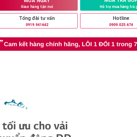
MUA TRẢ GÓ
MUA NGAY
Hỗ trợ mua hàng trả 
Giao hàng tận nơi
Tổng đài tư vấn
Hotline
0919.941642
0909.025.674