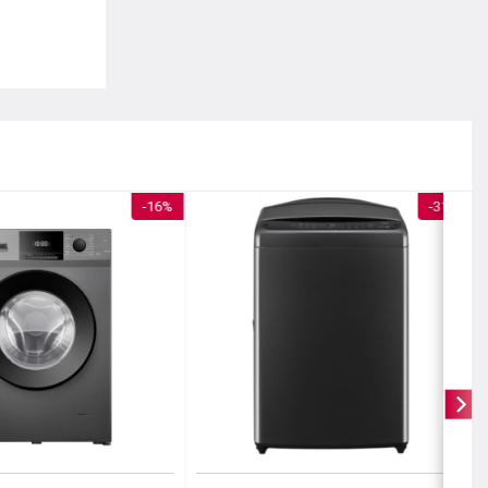
-16%
-31%