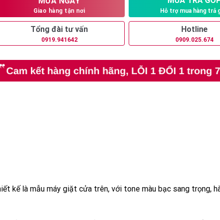
MUA TRẢ GÓ
MUA NGAY
Hỗ trợ mua hàng trả 
Giao hàng tận nơi
Tổng đài tư vấn
Hotline
0919.941642
0909.025.674
 kế là mẫu máy giặt cửa trên, với tone màu bạc sang trọng, hà