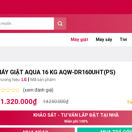
Máy giặt
Máy sấy
Tivi
ÁY GIẶT AQUA 16 KG AQW-DR160UHT(PS)
hương hiệu
LG
Mã sản phẩm
(xem đánh giá)
ược
1.320.000
₫
iá
iá
14.250.000
₫
ếp
Ti
ạng
ốc
ện
KHẢO SÁT - TƯ VẤN LẮP ĐẶT TẠI NHÀ
:
i
ao
Miễn phí 100%
4.250.000₫.
:
1.320.000₫.