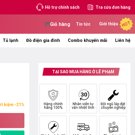
Hỗ trợ chính sách
Tra cứu đơn hàng
HOT
Giỏ hàng
Giới thiệu
Tin tức
Tủ lạnh
Đồ điện gia đình
Combo khuyến mãi
Liên hệ
TẠI SAO MUA HÀNG Ở LÊ PHẠM
Hàng chính
Nhân viên tư
Đội ngũ lắp đặt
ết kiệm -21%
hãng 100%
vấn nhiệt tình
chuyên nghiệp