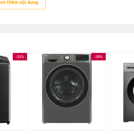
em thêm nội dung
-33%
-38%