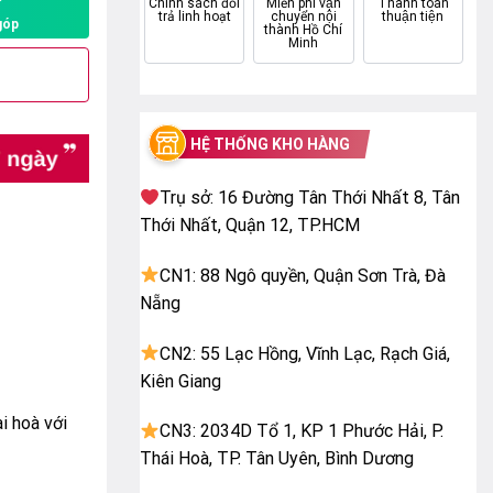
P
Chính sách đổi
Miễn phí vận
Thanh toán
trả linh hoạt
chuyển nội
thuận tiện
góp
thành Hồ Chí
Minh
HỆ THỐNG KHO HÀNG
Trụ sở: 16 Đường Tân Thới Nhất 8, Tân
Thới Nhất, Quận 12, TP.HCM
CN1: 88 Ngô quyền, Quận Sơn Trà, Đà
Nẵng
CN2: 55 Lạc Hồng, Vĩnh Lạc, Rạch Giá,
Kiên Giang
i hoà với
CN3: 2034D Tổ 1, KP 1 Phước Hải, P.
Thái Hoà, TP. Tân Uyên, Bình Dương