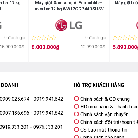
erter 17 kg
Máy giặt Samsung AI Ecobubble+
Máy giặt c
J
Inverter 12 kg WW12CGP44DSHSV
0 đánh giá
0 đánh giá
Được
Được
8.000.000
₫
5.890.000
15.900.000
₫
12.990.000
₫
Giá
Giá
Giá
Giá
xếp
xếp
ực tiếp
gốc
hiện
gốc
hiện
hạng
hạng
là:
tại
là:
tại
0
0
12.990.000₫.
là:
6.990.000₫.
là:
5
5
w
8.000.000₫.
5.890.000₫.
sao
sao
ng khuẩn ABT
tự động phân bổ nước giặt và nước xả
H DOANH
HỖ TRỢ KHÁCH HÀNG
: 0909.025.674 - 0919.941.642
Chính sách & QĐ chung
HD mua hàng & Thanh toá
: 0907.136.696 - 0919.941.642
I-Wash
Chính sách vận chuyển
Chính sách đổi trả/hoàn ti
 0919.333.201 - 0976.333.201
CS bảo mật thông tin
Chính sách bảo hành