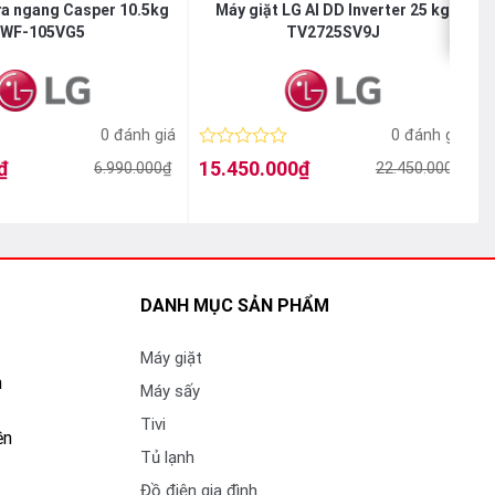
ửa ngang Casper 10.5kg
Máy giặt LG AI DD Inverter 25 kg
WF-105VG5
TV2725SV9J
0 đánh giá
0 đánh giá
Được
₫
15.450.000
₫
6.990.000
₫
22.450.000
₫
Giá
Giá
xếp
gốc
hiện
hạng
là:
tại
l
t
0
22.450.000₫.
là:
l
5
15.450.000₫.
sao
DANH MỤC SẢN PHẨM
Máy giặt
n
Máy sấy
Tivi
ền
Tủ lạnh
Đồ điện gia đình