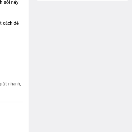
h sôi nảy
t cách dễ
giặt nhanh,