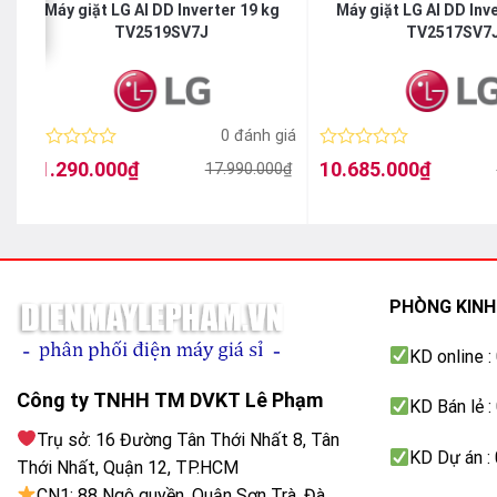
Loại máy – Khối lượng lồng giặt:
Máy giặt 16 kg
Máy giặt LG AI DD Inverter 19 kg
Máy giặt LG AI DD Inv
TV2519SV7J
TV2517SV7
Loại lồng giặt:
Lồng đứng
Loại máy giặt:
Cửa trên
Công nghệ tiết kiệm điện:
DD Inverter
á
0 đánh giá
Số người sử dụng:
Trên 7 người
Được
Được
11.290.000
₫
10.685.000
₫
17.990.000
₫
Giá
Giá
Giá
Giá
xếp
xếp
Kiểu động cơ:
Truyền động tr
gốc
hiện
gốc
hiện
hạng
hạng
là:
tại
là:
tại
0
0
17.990.000₫.
là:
15.900.000₫.
là:
5
5
Lồng giặt Pillo
11.290.000₫.
10.685.000₫.
sao
sao
Công nghệ giặt:
Mâm giặt khá
Smart Dosing 
PHÒNG KIN
Công nghệ sấy:
Không có
KD online 
Chăn mền
Công ty TNHH TM DVKT Lê Phạm
KD Bán lẻ 
Chương trình 
Giặt AI
Trụ sở: 16 Đường Tân Thới Nhất 8, Tân
KD Dự án :
Vải lụa
Thới Nhất, Quận 12, TP.HCM
Giặt nhanh
CN1: 88 Ngô quyền, Quận Sơn Trà, Đà