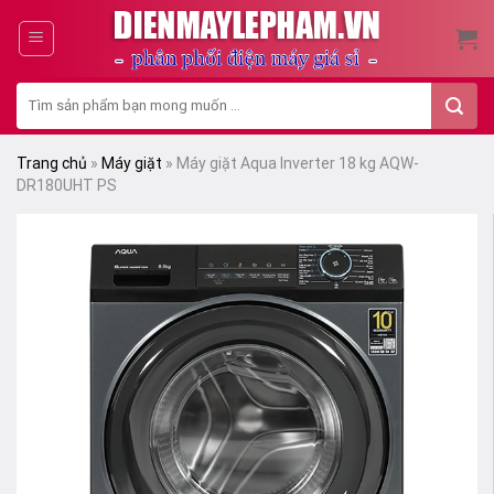
Skip
to
content
Tìm
kiếm:
Trang chủ
»
Máy giặt
»
Máy giặt Aqua Inverter 18 kg AQW-
DR180UHT PS