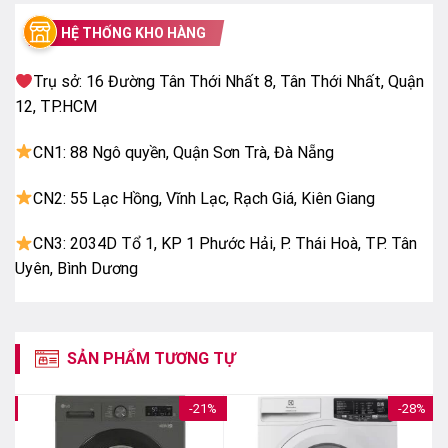
Kích thước – Khối lượng:
HỆ THỐNG KHO HÀNG
Cao 108.5 cm – Ngang 62.5 cm – Sâu 64 cm –
Trụ sở: 16 Đường Tân Thới Nhất 8, Tân Thới Nhất, Quận
Nặng 48 kg
12, TP.HCM
CN1: 88 Ngô quyền, Quận Sơn Trà, Đà Nẵng
CN2: 55 Lạc Hồng, Vĩnh Lạc, Rạch Giá, Kiên Giang
CN3: 2034D Tổ 1, KP 1 Phước Hải, P. Thái Hoà, TP. Tân
Uyên, Bình Dương
SẢN PHẨM TƯƠNG TỰ
7%
-21%
-28%