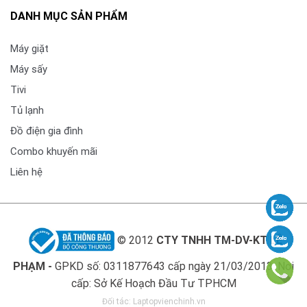
DANH MỤC SẢN PHẨM
Máy giặt
Máy sấy
Tivi
Tủ lạnh
Đồ điện gia đình
Combo khuyến mãi
Liên hệ
© 2012
CTY TNHH TM-DV-KT LÊ
PHẠM -
GPKD số: 0311877643 cấp ngày 21/03/2013. Nơi
cấp: Sở Kế Hoạch Đầu Tư TPHCM
Đối tác:
Laptopvienchinh.vn