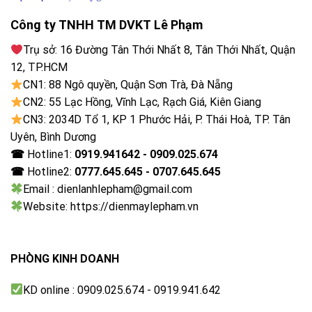
Công ty TNHH TM DVKT Lê Phạm
Trụ sở: 16 Đường Tân Thới Nhất 8, Tân Thới Nhất, Quận
12, TP.HCM
CN1: 88 Ngô quyền, Quận Sơn Trà, Đà Nẵng
CN2: 55 Lạc Hồng, Vĩnh Lạc, Rạch Giá, Kiên Giang
CN3: 2034D Tổ 1, KP 1 Phước Hải, P. Thái Hoà, TP. Tân
Uyên, Bình Dương
☎
Hotline1:
0919.941642 - 0909.025.674
☎
Hotline2:
0777.645.645 - 0707.645.645
Email : dienlanhlepham@gmail.com
Website: https://dienmaylepham.vn
PHÒNG KINH DOANH
KD online : 0909.025.674 - 0919.941.642