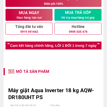
Miễn phí 100%
12.350.000₫.
MUA TRẢ GÓP
MUA NGAY
Hỗ trợ mua hàng trả góp
Giao hàng tận nơi
Tổng đài tư vấn
Hotline
0919.941642
0909.025.674
MÔ TẢ SẢN PHẨM
Máy giặt Aqua Inverter 18 kg AQW-
DR180UHT PS