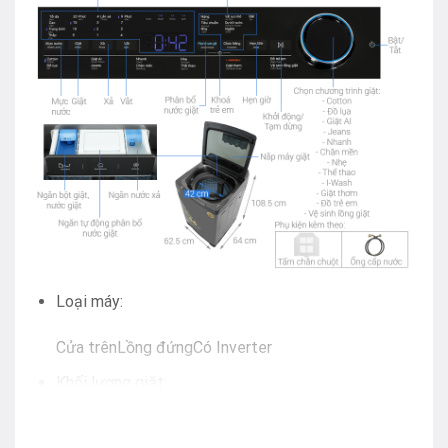
Loại máy:
Cửa trên
Lồng đứng
Có Inverter
Khối lượng giặt:
18 Kg
Trên 7 người