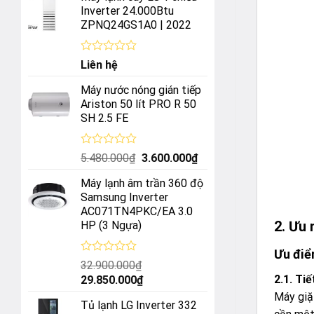
Inverter 24.000Btu
ZPNQ24GS1A0 | 2022
Được
Liên hệ
xếp
hạng
Máy nước nóng gián tiếp
0
Ariston 50 lít PRO R 50
5
SH 2.5 FE
sao
Được
Giá
Giá
5.480.000
₫
3.600.000
₫
xếp
gốc
hiện
hạng
Máy lạnh âm trần 360 độ
là:
tại
0
Samsung Inverter
5
5.480.000₫.
là:
AC071TN4PKC/EA 3.0
sao
3.600.000₫.
2. Ưu
HP (3 Ngựa)
Ưu đi
Được
32.900.000
₫
xếp
2.1. Ti
Giá
Giá
29.850.000
₫
hạng
gốc
hiện
Máy giặt
0
Tủ lạnh LG Inverter 332
5
là:
tại