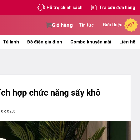
Hỗ trợ chính sách
Tra cứu đơn hàng
HOT
Giỏ hàng
Giới thiệu
Tin tức
Tủ lạnh
Đồ điện gia đình
Combo khuyến mãi
Liên hệ
ích hợp chức năng sấy khô
HORIO236