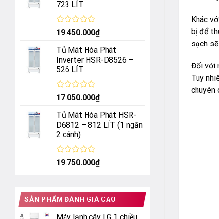
723 LÍT
sao
Khác với
Được
bị để th
19.450.000
₫
xếp
sạch sẽ
hạng
Tủ Mát Hòa Phát
0
Inverter HSR-D8526 –
5
Đối với 
526 LÍT
sao
Tuy nhi
chuyên 
Được
17.050.000
₫
xếp
hạng
Tủ Mát Hòa Phát HSR-
0
D6812 – 812 LÍT (1 ngăn
5
2 cánh)
sao
Được
19.750.000
₫
xếp
hạng
0
5
SẢN PHẨM ĐÁNH GIÁ CAO
sao
Máy lạnh cây LG 1 chiều