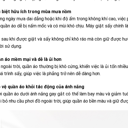
c biệt hữu ích trong mùa mưa nồm
ng ngày mưa dai dẳng hoặc khi độ ẩm trong không khí cao, việc p
quần áo dễ bị nấm mốc và có mùi khó chịu. Máy giặt sấy chính là
 sau khi được giặt và sấy không chỉ khô ráo mà còn giữ được h
ời sử dụng.
ần áo mềm mại và dễ là ủi hơn
 ngoài trời, quần áo thường bị khô cứng, khiến việc là ủi tốn nh
á trình sấy, giúp việc là phẳng trở nên dễ dàng hơn.
o vệ quần áo khỏi tác động của ánh nắng
ơi quần áo dưới ánh nắng gay gắt có thể làm bay màu và giảm tuổ
i bỏ nhu cầu phơi đồ ngoài trời, giúp quần áo bền màu và giữ đượ