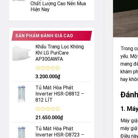
Chất Lượng Cao Nên Mua
Hiện Nay
SẢN PHẨM ĐÁNH GIÁ CAO
Khẩu Trang Lọc Không
Trong cu
Khí LG PuriCare
yếu. Mộ
AP300AWFA
mang đế
khám ph
Được
3.200.000
₫
hay khô
xếp
hạng
Tủ Mát Hòa Phát
0
Đánh
Inverter HSR-D8812 –
5
812 LÍT
sao
1. Máy
Được
21.650.000
₫
Máy giặ
xếp
hạng
máy giặ
Tủ Mát Hòa Phát
0
Inverter HSR-D8723 –
Điều này
5