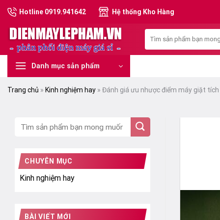
Skip
Hotline 0919.941642
Hệ thống Kho Hàng
to
content
Tìm
kiếm:
Danh mục sản phẩm
Trang chủ
»
Kinh nghiệm hay
»
Đánh giá ưu nhược điểm máy giặt tích
CHUYÊN MỤC
Kinh nghiệm hay
BÀI VIẾT MỚI