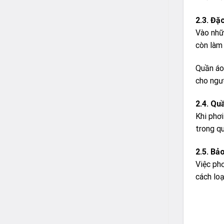
2.3. Đặ
Vào nhữ
còn làm 
Quần áo
cho ngư
2.4. Qu
Khi phơi
trong qu
2.5. Bả
Việc ph
cách loạ