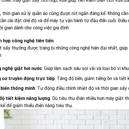
chiếc máy giặt sấy tích hợp, vừa giúp tiết kiệm diện tích vừa đ
a, thời gian xử lý quần áo cũng được rút ngắn đáng kể. Không cầ
cần cài đặt chế độ và để máy tự vận hành từ đầu đến cuối. Điều 
ời gian dành cho công việc gia đình.
ch hợp công nghệ tiên tiến
t sấy thường được trang bị những công nghệ hiện đại nhất, giúp 
:
 nghệ giặt hơi nước
: Giúp làm sạch sâu sợi vải và loại bỏ vi k
 cơ truyền động trực tiếp
: Tăng độ bền, giảm tiếng ồn và tiết 
biến thông minh
: Tự động điều chỉnh nhiệt độ và thời gian sấy
độ tiết kiệm năng lượng
: Dù tiêu thụ điện nhiều hơn máy giặt
 kế để giảm thiểu điện năng tiêu thụ.