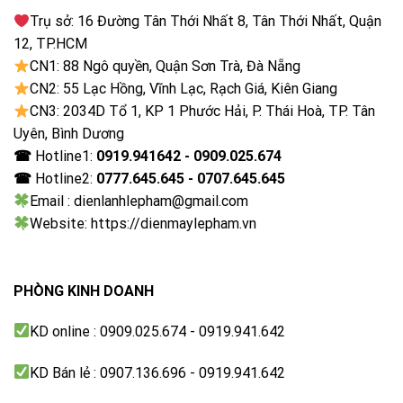
Trụ sở: 16 Đường Tân Thới Nhất 8, Tân Thới Nhất, Quận
12, TP.HCM
CN1: 88 Ngô quyền, Quận Sơn Trà, Đà Nẵng
CN2: 55 Lạc Hồng, Vĩnh Lạc, Rạch Giá, Kiên Giang
CN3: 2034D Tổ 1, KP 1 Phước Hải, P. Thái Hoà, TP. Tân
Uyên, Bình Dương
☎
Hotline1:
0919.941642 - 0909.025.674
☎
Hotline2:
0777.645.645 - 0707.645.645
Email : dienlanhlepham@gmail.com
Website: https://dienmaylepham.vn
PHÒNG KINH DOANH
KD online : 0909.025.674 - 0919.941.642
KD Bán lẻ : 0907.136.696 - 0919.941.642