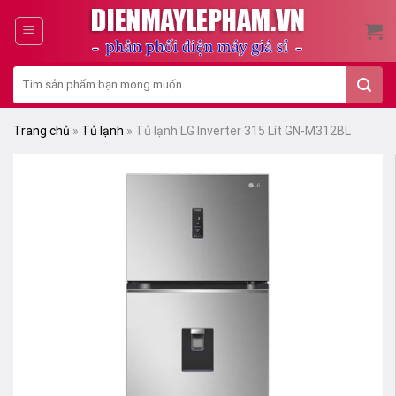
Skip
to
content
Tìm
kiếm:
Trang chủ
»
Tủ lạnh
»
Tủ lạnh LG Inverter 315 Lít GN-M312BL