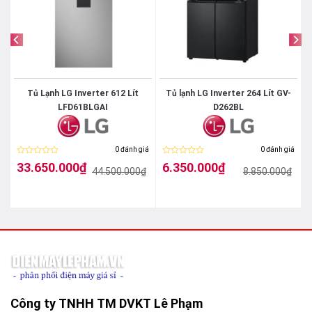
Tủ Lạnh LG Inverter 612 Lít
Tủ lạnh LG Inverter 264 Lít GV-
LFD61BLGAI
D262BL
iá
0 đánh giá
0 đánh giá
Được
Được
33.650.000
₫
6.350.000
₫
₫
44.500.000
₫
8.850.000
₫
xếp
xếp
Giá
Giá
Giá
Giá
hạng
hạng
gốc
hiện
gốc
hiện
0
0
là:
tại
là:
tại
5
5
44.500.000₫.
là:
8.850.000₫.
là:
sao
sao
33.650.000₫.
6.350.000₫.
Công ty TNHH TM DVKT Lê Phạm