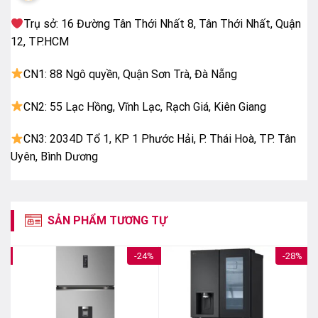
57 kg
Trụ sở: 16 Đường Tân Thới Nhất 8, Tân Thới Nhất, Quận
Nơi sản xuất:
12, TP.HCM
Indonesia
CN1: 88 Ngô quyền, Quận Sơn Trà, Đà Nẵng
Năm ra mắt:
CN2: 55 Lạc Hồng, Vĩnh Lạc, Rạch Giá, Kiên Giang
2021
CN3: 2034D Tổ 1, KP 1 Phước Hải, P. Thái Hoà, TP. Tân
Uyên, Bình Dương
SẢN PHẨM TƯƠNG TỰ
2%
-24%
-28%