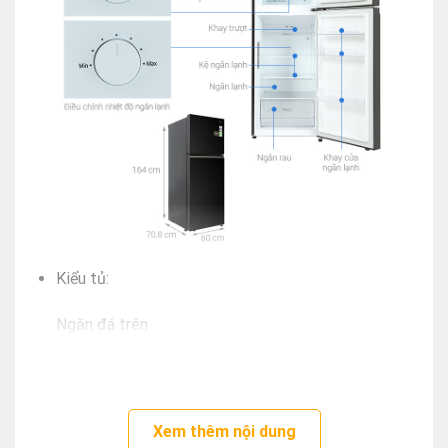
Kiểu tủ:
Ngăn đá trên
Dung tích sử dụng:
315 lít – 3 – 4 người
Xem thêm nội dung
Công nghệ tiết kiệm điện