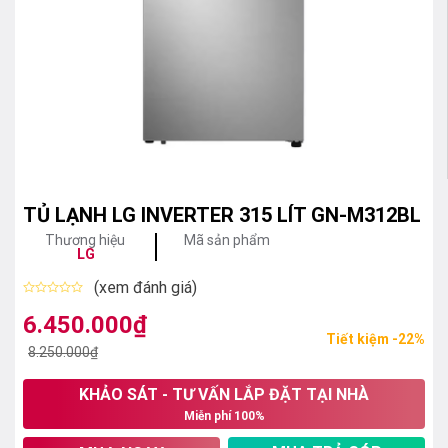
TỦ LẠNH LG INVERTER 315 LÍT GN-M312BL
Thương hiệu
Mã sản phẩm
LG
(xem đánh giá)
Được
xếp
6.450.000
₫
Giá
Giá
hạng
Tiết kiệm -22%
0
gốc
hiện
8.250.000
₫
5
sao
là:
tại
KHẢO SÁT - TƯ VẤN LẮP ĐẶT TẠI NHÀ
8.250.000₫.
là:
Miễn phí 100%
6.450.000₫.