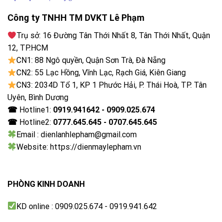
Công ty TNHH TM DVKT Lê Phạm
Trụ sở: 16 Đường Tân Thới Nhất 8, Tân Thới Nhất, Quận
12, TP.HCM
CN1: 88 Ngô quyền, Quận Sơn Trà, Đà Nẵng
CN2: 55 Lạc Hồng, Vĩnh Lạc, Rạch Giá, Kiên Giang
CN3: 2034D Tổ 1, KP 1 Phước Hải, P. Thái Hoà, TP. Tân
Uyên, Bình Dương
☎
Hotline1:
0919.941642 - 0909.025.674
☎
Hotline2:
0777.645.645 - 0707.645.645
Email : dienlanhlepham@gmail.com
Website: https://dienmaylepham.vn
PHÒNG KINH DOANH
KD online : 0909.025.674 - 0919.941.642