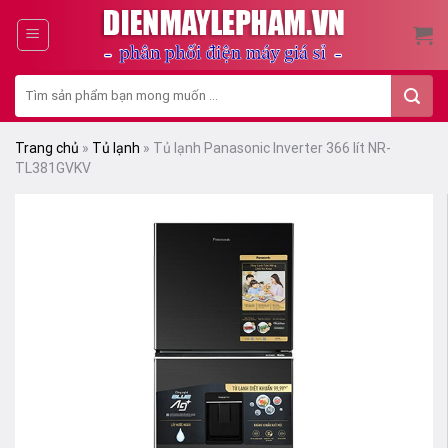
Skip
to
content
Tìm
kiếm:
Trang chủ
»
Tủ lạnh
»
Tủ lạnh Panasonic Inverter 366 lít NR-
TL381GVKV