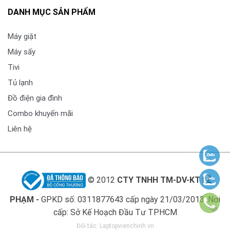
DANH MỤC SẢN PHẨM
Máy giặt
Máy sấy
Tivi
Tủ lạnh
Đồ điện gia đình
Combo khuyến mãi
Liên hệ
© 2012
CTY TNHH TM-DV-KT LÊ
PHẠM -
GPKD số: 0311877643 cấp ngày 21/03/2013. Nơi
cấp: Sở Kế Hoạch Đầu Tư TPHCM
Đối tác:
Laptopvienchinh.vn