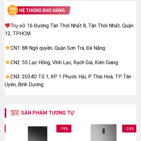
HỆ THỐNG KHO HÀNG
Cao 178.5 cm – Rộng 65 cm – Sâu 64 cm – Nặng
61 kg
Trụ sở: 16 Đường Tân Thới Nhất 8, Tân Thới Nhất, Quận
Nơi sản xuất:
12, TP.HCM
Việt Nam
CN1: 88 Ngô quyền, Quận Sơn Trà, Đà Nẵng
Năm ra mắt:
CN2: 55 Lạc Hồng, Vĩnh Lạc, Rạch Giá, Kiên Giang
2023
CN3: 2034D Tổ 1, KP 1 Phước Hải, P. Thái Hoà, TP. Tân
Uyên, Bình Dương
SẢN PHẨM TƯƠNG TỰ
2%
-19%
-24%