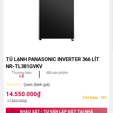
TỦ LẠNH PANASONIC INVERTER 366 LÍT
NR-TL381GVKV
Thương hiệu
Mã sản phẩm
LG
(xem đánh giá)
Được
xếp
14.550.000
₫
Giá
Giá
hạng
Tiết kiệm -18%
0
gốc
hiện
17.850.000
₫
5
sao
là:
tại
KHẢO SÁT - TƯ VẤN LẮP ĐẶT TẠI NHÀ
17.850.000₫.
là: