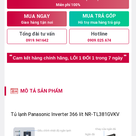
Miễn phí 100%
14.550.000₫.
MUA TRẢ GÓP
MUA NGAY
Hỗ trợ mua hàng trả góp
Giao hàng tận nơi
Tổng đài tư vấn
Hotline
0919.941642
0909.025.674
MÔ TẢ SẢN PHẨM
Tủ lạnh Panasonic Inverter 366 lít NR-TL381GVKV