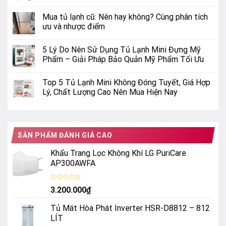
Mua tủ lạnh cũ: Nên hay không? Cùng phân tích
ưu và nhược điểm
5 Lý Do Nên Sử Dụng Tủ Lạnh Mini Đựng Mỹ
Phẩm – Giải Pháp Bảo Quản Mỹ Phẩm Tối Ưu
Top 5 Tủ Lạnh Mini Không Đóng Tuyết, Giá Hợp
Lý, Chất Lượng Cao Nên Mua Hiện Nay
SẢN PHẨM ĐÁNH GIÁ CAO
Khẩu Trang Lọc Không Khí LG PuriCare
AP300AWFA
Được
3.200.000
₫
xếp
hạng
0
Tủ Mát Hòa Phát Inverter HSR-D8812 – 812
5
sao
LÍT