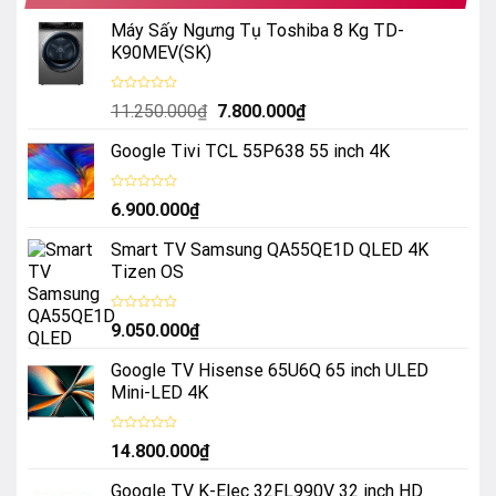
Máy Sấy Ngưng Tụ Toshiba 8 Kg TD-
K90MEV(SK)
Được
Giá
Giá
11.250.000
₫
7.800.000
₫
xếp
hạng
gốc
hiện
0
Google Tivi TCL 55P638 55 inch 4K
là:
tại
5
sao
11.250.000₫.
là:
7.800.000₫.
Được
6.900.000
₫
xếp
hạng
0
Smart TV Samsung QA55QE1D QLED 4K
5
sao
Tizen OS
Được
9.050.000
₫
xếp
hạng
0
Google TV Hisense 65U6Q 65 inch ULED
5
sao
Mini-LED 4K
Được
14.800.000
₫
xếp
hạng
0
Google TV K-Elec 32FL990V 32 inch HD
5