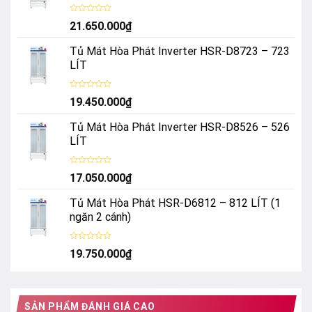
Được
21.650.000
₫
xếp
hạng
0
Tủ Mát Hòa Phát Inverter HSR-D8723 – 723
5
sao
LÍT
Được
19.450.000
₫
xếp
hạng
0
Tủ Mát Hòa Phát Inverter HSR-D8526 – 526
5
sao
LÍT
Được
17.050.000
₫
xếp
hạng
0
Tủ Mát Hòa Phát HSR-D6812 – 812 LÍT (1
5
sao
ngăn 2 cánh)
Được
19.750.000
₫
xếp
hạng
0
5
sao
SẢN PHẨM ĐÁNH GIÁ CAO