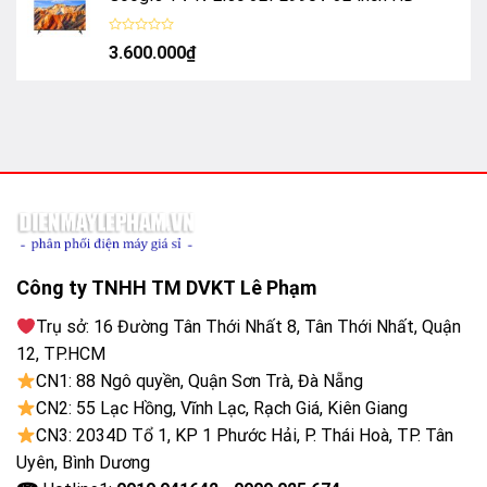
sao
Được
3.600.000
₫
xếp
hạng
0
5
sao
Công ty TNHH TM DVKT Lê Phạm
Trụ sở: 16 Đường Tân Thới Nhất 8, Tân Thới Nhất, Quận
12, TP.HCM
CN1: 88 Ngô quyền, Quận Sơn Trà, Đà Nẵng
CN2: 55 Lạc Hồng, Vĩnh Lạc, Rạch Giá, Kiên Giang
CN3: 2034D Tổ 1, KP 1 Phước Hải, P. Thái Hoà, TP. Tân
Uyên, Bình Dương