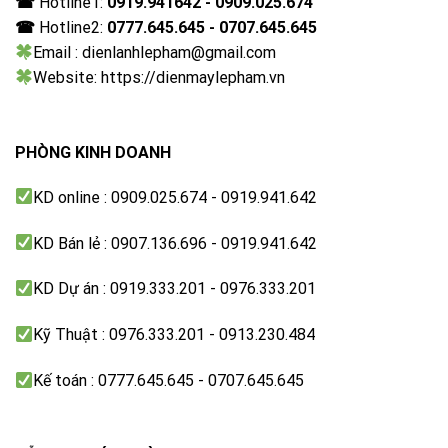
☎
Hotline1:
0919.941642 - 0909.025.674
☎
Hotline2:
0777.645.645 - 0707.645.645
Email : dienlanhlepham@gmail.com
Website: https://dienmaylepham.vn
PHÒNG KINH DOANH
KD online : 0909.025.674 - 0919.941.642
KD Bán lẻ : 0907.136.696 - 0919.941.642
KD Dự án : 0919.333.201 - 0976.333.201
Kỹ Thuật : 0976.333.201 - 0913.230.484
Kế toán : 0777.645.645 - 0707.645.645