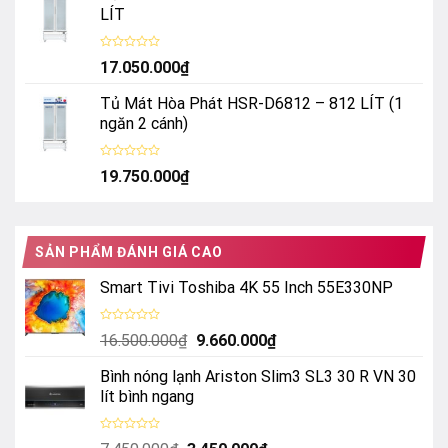
sao
LÍT
Được
17.050.000
₫
xếp
hạng
0
Tủ Mát Hòa Phát HSR-D6812 – 812 LÍT (1
5
sao
ngăn 2 cánh)
Được
19.750.000
₫
xếp
hạng
0
5
sao
SẢN PHẨM ĐÁNH GIÁ CAO
Smart Tivi Toshiba 4K 55 Inch 55E330NP
Được
Giá
Giá
16.500.000
₫
9.660.000
₫
xếp
hạng
gốc
hiện
0
Bình nóng lạnh Ariston Slim3 SL3 30 R VN 30
là:
tại
5
sao
lít bình ngang
16.500.000₫.
là:
9.660.000₫.
Được