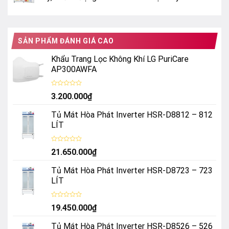
SẢN PHẨM ĐÁNH GIÁ CAO
Khẩu Trang Lọc Không Khí LG PuriCare
AP300AWFA
Được
3.200.000
₫
xếp
hạng
0
Tủ Mát Hòa Phát Inverter HSR-D8812 – 812
5
sao
LÍT
Được
21.650.000
₫
xếp
hạng
0
Tủ Mát Hòa Phát Inverter HSR-D8723 – 723
5
sao
LÍT
Được
19.450.000
₫
xếp
hạng
0
Tủ Mát Hòa Phát Inverter HSR-D8526 – 526
5