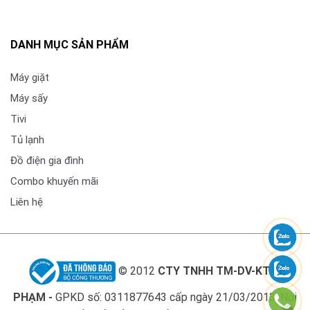
DANH MỤC SẢN PHẨM
Máy giặt
Máy sấy
Tivi
Tủ lạnh
Đồ điện gia đình
Combo khuyến mãi
Liên hệ
© 2012
CTY TNHH TM-DV-KT LÊ
PHẠM -
GPKD số: 0311877643 cấp ngày 21/03/2013. Nơi