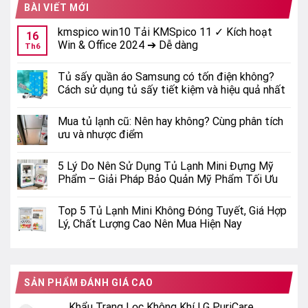
BÀI VIẾT MỚI
kmspico win10 Tải KMSpico 11 ✓ Kích hoạt
16
Win & Office 2024 ➔ Dễ dàng
Th6
Tủ sấy quần áo Samsung có tốn điện không?
Cách sử dụng tủ sấy tiết kiệm và hiệu quả nhất
Mua tủ lạnh cũ: Nên hay không? Cùng phân tích
ưu và nhược điểm
5 Lý Do Nên Sử Dụng Tủ Lạnh Mini Đựng Mỹ
Phẩm – Giải Pháp Bảo Quản Mỹ Phẩm Tối Ưu
Top 5 Tủ Lạnh Mini Không Đóng Tuyết, Giá Hợp
Lý, Chất Lượng Cao Nên Mua Hiện Nay
SẢN PHẨM ĐÁNH GIÁ CAO
Khẩu Trang Lọc Không Khí LG PuriCare