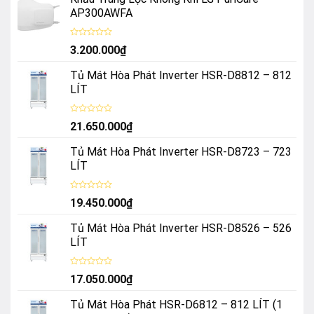
AP300AWFA
Được
3.200.000
₫
xếp
hạng
0
Tủ Mát Hòa Phát Inverter HSR-D8812 – 812
5
sao
LÍT
Được
21.650.000
₫
xếp
hạng
0
Tủ Mát Hòa Phát Inverter HSR-D8723 – 723
5
sao
LÍT
Được
19.450.000
₫
xếp
hạng
0
Tủ Mát Hòa Phát Inverter HSR-D8526 – 526
5
sao
LÍT
Được
17.050.000
₫
xếp
hạng
0
Tủ Mát Hòa Phát HSR-D6812 – 812 LÍT (1
5