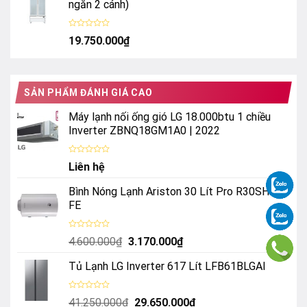
sao
ngăn 2 cánh)
Được
19.750.000
₫
xếp
hạng
0
5
sao
SẢN PHẨM ĐÁNH GIÁ CAO
Máy lạnh nối ống gió LG 18.000btu 1 chiều
Inverter ZBNQ18GM1A0 | 2022
Được
Liên hệ
xếp
hạng
0
Bình Nóng Lạnh Ariston 30 Lít Pro R30SH 2.5
5
sao
FE
Được
Giá
Giá
4.600.000
₫
3.170.000
₫
xếp
hạng
gốc
hiện
0
Tủ Lạnh LG Inverter 617 Lít LFB61BLGAI
là:
tại
5
sao
4.600.000₫.
là:
3.170.000₫.
Được
Giá
Giá
41.250.000
₫
29.650.000
₫
xếp