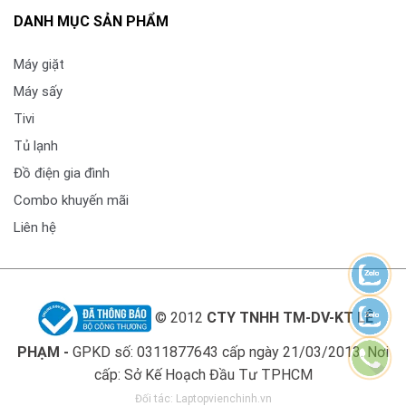
– Nhận diện mệnh lệnh giọng nói
DANH MỤC SẢN PHẨM
– Room to Room Share (Chia sẻ giữa các phòng)
Máy giặt
Thông tin lắp đặt
Máy sấy
Kích thước có chân, đặt bàn
Tivi
Ngang: 122.2 cm – Cao: 75.7 cm – Dày: 23 cm
Tủ lạnh
Khối lượng có chân
Đồ điện gia đình
16 Kg
Combo khuyến mãi
Liên hệ
Kích thước không chân, treo tường
Ngang: 122.2 cm – Cao: 70.3 cm – Dày: 4.51 cm
Khối lượng không chân
14.1 Kg
© 2012
CTY TNHH TM-DV-KT LÊ
PHẠM -
GPKD số: 0311877643 cấp ngày 21/03/2013. Nơi
Xuất Xứ & Bảo Hành
cấp: Sở Kế Hoạch Đầu Tư TPHCM
Hãng Sản Xuất
Đối tác:
Laptopvienchinh.vn