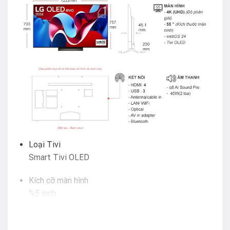
Loại Tivi
Smart Tivi OLED
Kích cỡ màn hình
%5 inch
Độ phân giải
4K (Ultra HD)