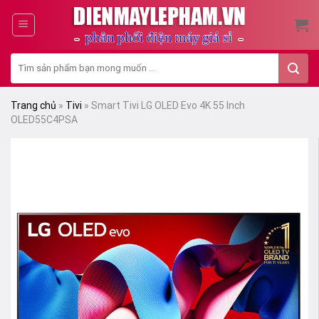
Skip
to
content
Tìm
kiếm:
Trang chủ
»
Tivi
»
Smart Tivi LG OLED Evo 4K 55 Inch
OLED55C4PSA