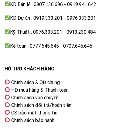
KD Bán lẻ : 0907.136.696 - 0919.941.642
Remote thông minh
KD Dự án : 0919.333.201 - 0976.333.201
Magic Remote
Kỹ Thuật : 0976.333.201 - 0913.230.484
Kết nối ứng dụng các thiết bị trong nhà
Home Dashboard, Apple HomeKit
Kế toán : 0777.645.645 - 0707.645.645
Ứng dụng phổ biến
– YouTube
HỖ TRỢ KHÁCH HÀNG
– Netflix
– Galaxy Play (Fim+)
Chính sách & QĐ chung
– FPT Play
HD mua hàng & Thanh toán
– TV 360
Chính sách vận chuyển
– VieON
Chính sách đổi trả/hoàn tiền
– Tiktok
CS bảo mật thông tin
Chính sách bảo hành
Tiện ích thông minh khác
– Multi View chia nhỏ màn hình tivi