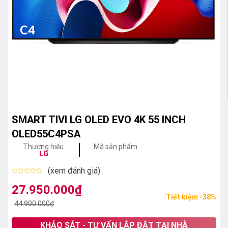
SMART TIVI LG OLED EVO 4K 55 INCH
OLED55C4PSA
Thương hiệu
Mã sản phẩm
LG
(xem đánh giá)
Được
xếp
27.950.000
₫
Giá
Giá
hạng
Tiết kiệm -38%
0
gốc
hiện
44.900.000
₫
5
sao
là:
tại
KHẢO SÁT - TƯ VẤN LẮP ĐẶT TẠI NHÀ
44.900.000₫.
là: