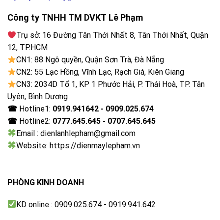
USB
2 cổng USB A
Công ty TNHH TM DVKT Lê Phạm
Trụ sở: 16 Đường Tân Thới Nhất 8, Tân Thới Nhất, Quận
Cổng nhận hình ảnh, âm thanh
12, TP.HCM
4 cổng HDMI có 1 cổng HDMI eARC (ARC), 1 cổng
CN1: 88 Ngô quyền, Quận Sơn Trà, Đà Nẵng
Composite
CN2: 55 Lạc Hồng, Vĩnh Lạc, Rạch Giá, Kiên Giang
Cổng xuất âm thanh
CN3: 2034D Tổ 1, KP 1 Phước Hải, P. Thái Hoà, TP. Tân
1 cổng 3.5 mm, 1 cổng Optical (Digital Audio)
Uyên, Bình Dương
☎
Hotline1:
0919.941642 - 0909.025.674
Tiện ích
☎
Hotline2:
0777.645.645 - 0707.645.645
Email : dienlanhlepham@gmail.com
Điều khiển tivi bằng điện thoại
Website: https://dienmaylepham.vn
Ứng dụng LG ThinQ
Điều khiển bằng giọng nói
PHÒNG KINH DOANH
Google Assistant có tiếng Việt
KD online : 0909.025.674 - 0919.941.642
Chiếu hình từ điện thoại lên TV
AirPlay 2