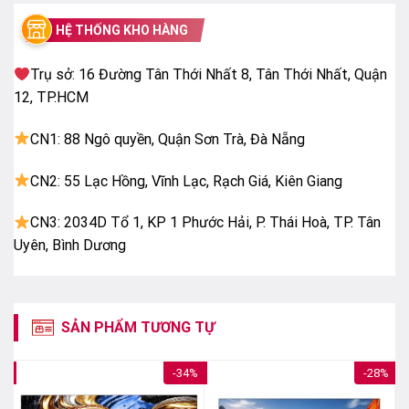
– Giảm độ trễ chơi game Auto Low Latency Mode
HỆ THỐNG KHO HÀNG
(ALLM)
– Chế độ game HGiG
Trụ sở: 16 Đường Tân Thới Nhất 8, Tân Thới Nhất, Quận
– HDR Expression Enhancer
12, TP.HCM
– 4K 120 fps (HDMI)
CN1: 88 Ngô quyền, Quận Sơn Trà, Đà Nẵng
Bộ xử lý
Bộ xử lý α9 AI Processor 4K Gen7
CN2: 55 Lạc Hồng, Vĩnh Lạc, Rạch Giá, Kiên Giang
Tần số quét thực
CN3: 2034D Tổ 1, KP 1 Phước Hải, P. Thái Hoà, TP. Tân
120 Hz
Uyên, Bình Dương
Công nghệ âm thanh
Tổng công suất loa
SẢN PHẨM TƯƠNG TỰ
40W
5%
-34%
-28%
Số lượng loa
Hãng Chưa Công Bố