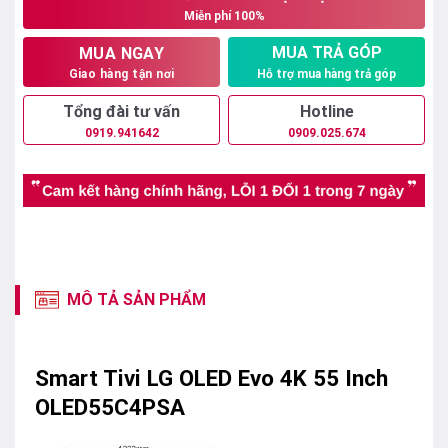
Miễn phí 100%
27.950.000₫.
MUA TRẢ GÓP
MUA NGAY
Hỗ trợ mua hàng trả góp
Giao hàng tận nơi
Tổng đài tư vấn
Hotline
0919.941642
0909.025.674
MÔ TẢ SẢN PHẨM
Smart Tivi LG OLED Evo 4K 55 Inch
OLED55C4PSA