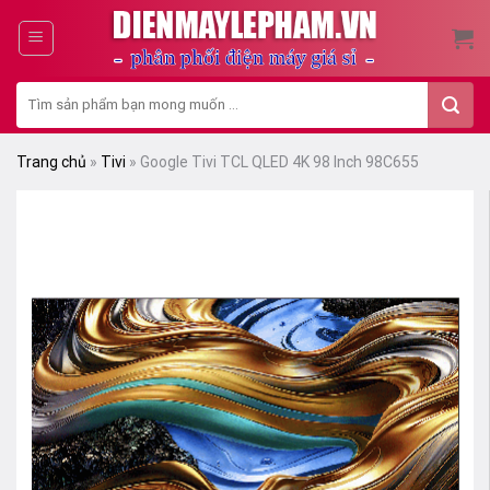
Skip
to
content
Tìm
kiếm:
Trang chủ
»
Tivi
»
Google Tivi TCL QLED 4K 98 Inch 98C655