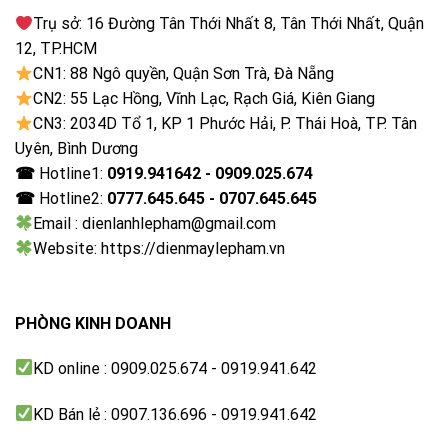
Bộ xử lý AiPQ Pro thông minh giúp tối ưu mọi tín hiệu
Trụ sở: 16 Đường Tân Thới Nhất 8, Tân Thới Nhất, Quận
hiệu quả
12, TP.HCM
CN1: 88 Ngô quyền, Quận Sơn Trà, Đà Nẵng
Một số thuật toán AI thông minh mà chip xử lý này
CN2: 55 Lạc Hồng, Vĩnh Lạc, Rạch Giá, Kiên Giang
đang sở hữu là:
CN3: 2034D Tổ 1, KP 1 Phước Hải, P. Thái Hoà, TP. Tân
Uyên, Bình Dương
– AI-Scene: Công nghệ AI-Scene có khả năng tự động
☎
Hotline1:
0919.941642 - 0909.025.674
điều chỉnh các thông số của hình ảnh dựa trên sự
☎
Hotline2:
0777.645.645 - 0707.645.645
phân loại nội dung, giúp cho cảnh phim có được các
Email : dienlanhlepham@gmail.com
hiệu ứng hiển thị phù hợp với các loại nội dung khác
Website: https://dienmaylepham.vn
nhau.
– AI-Clarity: Công nghệ này sẽ đảm nhiệm chức năng
PHÒNG KINH DOANH
nhận diện và phân tích hình ảnh dựa trên độ phân giải
từ đầu vào, sau đó loại bỏ các yếu tố gây nhiễu ảnh,
KD online : 0909.025.674 - 0919.941.642
mang đến kết quả hình ảnh rõ ràng hơn cho người xem.
KD Bán lẻ : 0907.136.696 - 0919.941.642
– AI-Color: Công nghệ AI-Color tối ưu hình ảnh bằng