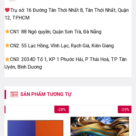
Trụ sở: 16 Đường Tân Thới Nhất 8, Tân Thới Nhất, Quận
12, TP.HCM
CN1: 88 Ngô quyền, Quận Sơn Trà, Đà Nẵng
CN2: 55 Lạc Hồng, Vĩnh Lạc, Rạch Giá, Kiên Giang
CN3: 2034D Tổ 1, KP 1 Phước Hải, P. Thái Hoà, TP. Tân
Uyên, Bình Dương
Thiết kế tivi TCL QLED 4K 98 inch 98C655
SẢN PHẨM TƯƠNG TỰ
Bộ xử lý AiPQ Pro thông minh giúp tối ưu mọi tín
hiệu hiệu quả
1%
-28%
-29%
Hãng TCL đã trang bị cho siêu phẩm tivi này bộ xử lý
AiPQ Pro tân tiến và cực kỳ thông minh, có khả năng
mô phỏng và tối ưu hóa mọi tín hiệu đầu vào để mang