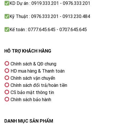
cách hiệu chỉnh các thông số như độ bão hòa, sắc thái
KD Dự án : 0919.333.201 - 0976.333.201
màu và độ tương phản để khung hình hiển thị một
cách chân thực và rực rỡ sắc màu.
Kỹ Thuật : 0976.333.201 - 0913.230.484
Kế toán : 0777.645.645 - 0707.645.645
HỖ TRỢ KHÁCH HÀNG
Chính sách & QĐ chung
HD mua hàng & Thanh toán
Chính sách vận chuyển
Chính sách đổi trả/hoàn tiền
CS bảo mật thông tin
Chính sách bảo hành
DANH MỤC SẢN PHẨM