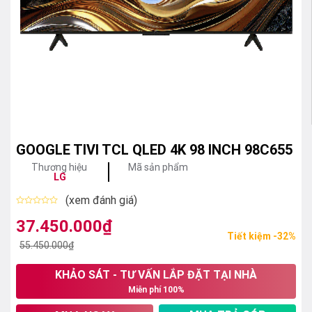
GOOGLE TIVI TCL QLED 4K 98 INCH 98C655
Thương hiệu
Mã sản phẩm
LG
(xem đánh giá)
Được
xếp
37.450.000
₫
Giá
Giá
hạng
Tiết kiệm -32%
0
gốc
hiện
55.450.000
₫
5
sao
là:
tại
KHẢO SÁT - TƯ VẤN LẮP ĐẶT TẠI NHÀ
55.450.000₫.
là:
Miễn phí 100%
37.450.000₫.