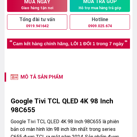
MUA TRẢ GÓP
MUA NGAY
Hỗ trợ mua hàng trả góp
Giao hàng tận nơi
Tổng đài tư vấn
Hotline
0919.941642
0909.025.674
MÔ TẢ SẢN PHẨM
Google Tivi TCL QLED 4K 98 Inch
98C655
Google Tivi TCL QLED 4K 98 Inch 98C655 là phiên
bản có màn hình lớn 98 inch lớn nhất trong series
C655 được TCL ra mắt năm 2024. Sản phẩm được