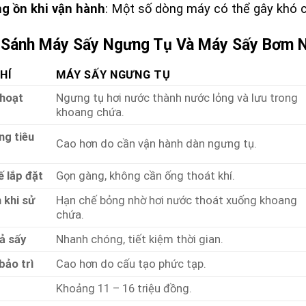
g ồn khi vận hành
: Một số dòng máy có thể gây khó ch
o Sánh Máy Sấy Ngưng Tụ Và Máy Sấy Bơm N
HÍ
MÁY SẤY NGƯNG TỤ
 hoạt
Ngưng tụ hơi nước thành nước lỏng và lưu trong
khoang chứa.
ng tiêu
Cao hơn do cần vận hành dàn ngưng tụ.
ế lắp đặt
Gọn gàng, không cần ống thoát khí.
 khi sử
Hạn chế bỏng nhờ hơi nước thoát xuống khoang
chứa.
ả sấy
Nhanh chóng, tiết kiệm thời gian.
bảo trì
Cao hơn do cấu tạo phức tạp.
Khoảng 11 – 16 triệu đồng.