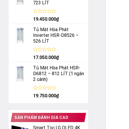
723 LÍT
sao
Được
19.450.000
₫
xếp
hạng
Tủ Mát Hòa Phát
0
Inverter HSR-D8526 –
5
526 LÍT
sao
Được
17.050.000
₫
xếp
hạng
Tủ Mát Hòa Phát HSR-
0
D6812 – 812 LÍT (1 ngăn
5
2 cánh)
sao
Được
19.750.000
₫
xếp
hạng
0
5
SẢN PHẨM ĐÁNH GIÁ CAO
sao
Smart Tivi LG OLED 4K