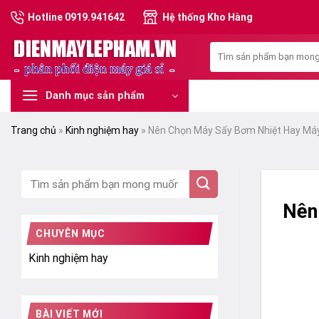
Skip
Hotline 0919.941642
Hệ thống Kho Hàng
to
content
Tìm
kiếm:
Danh mục sản phẩm
Trang chủ
»
Kinh nghiệm hay
»
Nên Chọn Máy Sấy Bơm Nhiệt Hay Máy
Nên
CHUYÊN MỤC
Kinh nghiệm hay
BÀI VIẾT MỚI