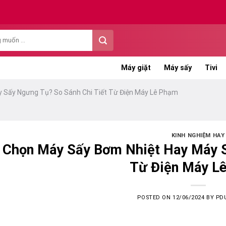
Máy giặt
Máy sấy
Tivi
 Sấy Ngưng Tụ? So Sánh Chi Tiết Từ Điện Máy Lê Phạm
KINH NGHIỆM HAY
 Chọn Máy Sấy Bơm Nhiệt Hay Máy S
Từ Điện Máy L
POSTED ON
12/06/2024
BY
PD