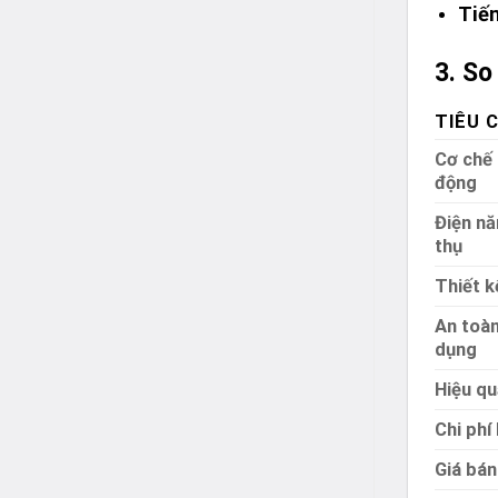
Tiến
3. S
TIÊU C
Cơ chế
động
Điện nă
thụ
Thiết k
An toàn
dụng
Hiệu qu
Chi phí 
Giá bán