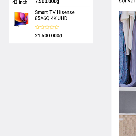
sợi vải
Được
7.500.000
₫
xếp
hạng
Smart TV Hisense
0
85A6Q 4K UHD
5
sao
Được
21.500.000
₫
xếp
hạng
0
5
sao