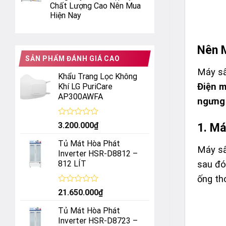
Chất Lượng Cao Nên Mua
Hiện Nay
Nên M
SẢN PHẨM ĐÁNH GIÁ CAO
Máy sấ
Khẩu Trang Lọc Không
Điện 
Khí LG PuriCare
AP300AWFA
ngưng
Được
3.200.000
₫
1. Má
xếp
hạng
Tủ Mát Hòa Phát
0
Máy sấ
Inverter HSR-D8812 –
5
812 LÍT
sau đó
sao
ống tho
Được
21.650.000
₫
xếp
hạng
Tủ Mát Hòa Phát
0
Inverter HSR-D8723 –
5