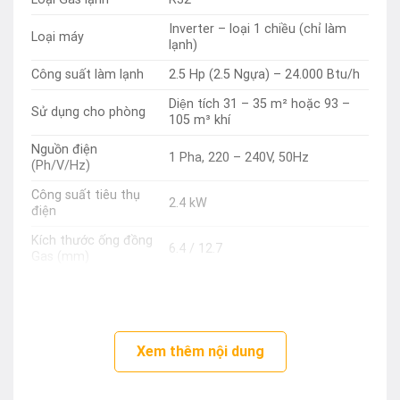
Inverter – loại 1 chiều (chỉ làm
Loại máy
lạnh)
Công suất làm lạnh
2.5 Hp (2.5 Ngựa) – 24.000 Btu/h
Diện tích 31 – 35 m² hoặc 93 –
Sử dụng cho phòng
105 m³ khí
Nguồn điện
1 Pha, 220 – 240V, 50Hz
(Ph/V/Hz)
Công suất tiêu thụ
2.4 kW
điện
Kích thước ống đồng
6.4 / 12.7
Gas (mm)
Chiều dài ống gas tối
15 m
đa (m)
Chênh lệch độ cao
5 m
(tối đa) (m)
Xem thêm nội dung
Hiệu suất năng lượng
4.46
CSPF