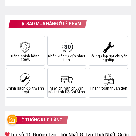
Nhãn năng lượng tiết
5 sao
kiệm điện
DÀN LẠNH
TẠI SAO MUA HÀNG Ở LÊ PHẠM
Model dàn lạnh
RTV24-TC-BI
Kích thước dàn lạnh
315 x 1010 x 220 mm
(mm)
Hàng chính hãng
Nhân viên tư vấn nhiệt
Đội ngũ lắp đặt chuyên
Trọng lượng dàn lạnh
100%
tình
nghiệp
13 Kg
(Kg)
DÀN NÓNG
Model dàn nóng
RCV24-TC-BI
Chính sách đổi trả linh
Miễn phí vận chuyển
Thanh toán thuận tiện
hoạt
nội thành Hồ Chí Minh
Kích thước dàn nóng
600 x 855 x 350 mm
(mm)
Trọng lượng dàn
30 Kg
nóng (Kg)
HỆ THỐNG KHO HÀNG
Trụ sở: 16 Đường Tân Thới Nhất 8, Tân Thới Nhất, Quận