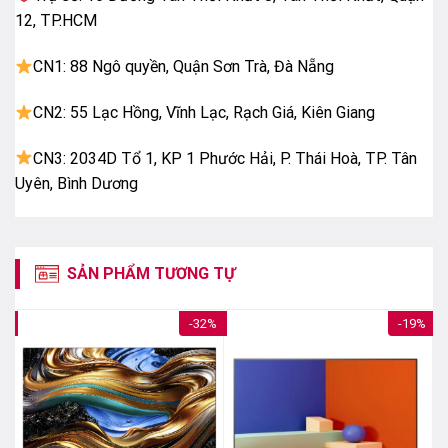
12, TP.HCM
CN1: 88 Ngô quyền, Quận Sơn Trà, Đà Nẵng
CN2: 55 Lạc Hồng, Vĩnh Lạc, Rạch Giá, Kiên Giang
CN3: 2034D Tổ 1, KP 1 Phước Hải, P. Thái Hoà, TP. Tân
Uyên, Bình Dương
SẢN PHẨM TƯƠNG TỰ
5%
-32%
-19%