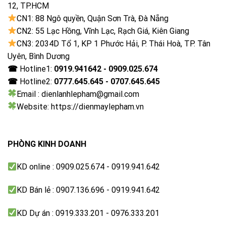
12, TP.HCM
CN1: 88 Ngô quyền, Quận Sơn Trà, Đà Nẵng
CN2: 55 Lạc Hồng, Vĩnh Lạc, Rạch Giá, Kiên Giang
CN3: 2034D Tổ 1, KP 1 Phước Hải, P. Thái Hoà, TP. Tân
Uyên, Bình Dương
☎
Hotline1:
0919.941642 - 0909.025.674
☎
Hotline2:
0777.645.645 - 0707.645.645
Email : dienlanhlepham@gmail.com
Website: https://dienmaylepham.vn
PHÒNG KINH DOANH
KD online : 0909.025.674 - 0919.941.642
KD Bán lẻ : 0907.136.696 - 0919.941.642
KD Dự án : 0919.333.201 - 0976.333.201