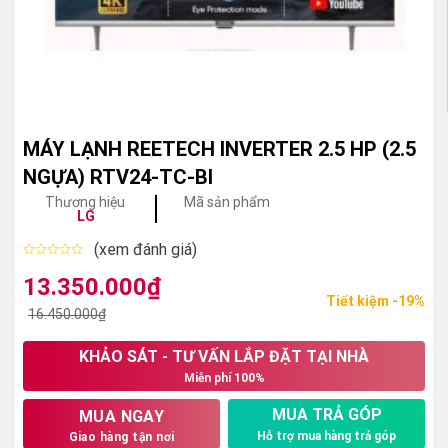
MÁY LẠNH REETECH INVERTER 2.5 HP (2.5
NGỰA) RTV24-TC-BI
Thương hiệu
Mã sản phẩm
LG
(xem đánh giá)
Được
xếp
13.350.000
₫
Giá
Giá
hạng
Tiết kiệm -19%
0
gốc
hiện
16.450.000
₫
5
sao
là:
tại
KHẢO SÁT - TƯ VẤN LẮP ĐẶT TẠI NHÀ
16.450.000₫.
là:
Miễn phí 100%
13.350.000₫.
MUA TRẢ GÓP
MUA NGAY
Hỗ trợ mua hàng trả góp
Giao hàng tận nơi