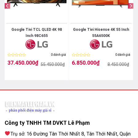
Google Tivi TCL QLED 4K 98
Google Tivi Hisense 4K 55 Inch
Inch 98C655
55A6500K
iá
0 đánh giá
0 đánh giá
Được
Được
37.450.000
₫
6.850.000
₫
₫
55.450.000
₫
8.450.000
₫
xếp
xếp
Giá
Giá
Giá
Giá
hạng
hạng
gốc
hiện
gốc
hiện
0
0
là:
tại
là:
tại
5
5
55.450.000₫.
là:
8.450.000₫.
là:
sao
sao
37.450.000₫.
6.850.000₫.
Công ty TNHH TM DVKT Lê Phạm
Trụ sở: 16 Đường Tân Thới Nhất 8, Tân Thới Nhất, Quận