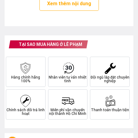
Tận hưởng cảm giác thoải mái
Xem thêm nội dung
sau một ngày dài làm việc với
hương thơm êm dịu lưu trên
quần áo nhờ chế độ giặt
Odour/Aroma+ mới. Với quá
trình ngâm và quay đảo đặc
biệt, ngay cả khi sử dụng lượng
nước xả thông thường, hiệu
TẠI SAO MUA HÀNG Ở LÊ PHẠM
quả lưu giữ mùi hương tăng
vượt trội lên đến 75%* và loại
bỏ mùi hôi gây khó chịu lên
đến 40%.
Hàng chính hãng
Nhân viên tư vấn nhiệt
Đội ngũ lắp đặt chuyên
Bọt siêu mịn đáng
100%
tình
nghiệp
bay vết bẩn dễ dàng
Hệ thống ActiveFoam
tạo bọt siêu mịn, đậm
đặc len lỏi sâu vào
Chính sách đổi trả linh
Miễn phí vận chuyển
Thanh toán thuận tiện
từng sợi vải để đánh
hoạt
nội thành Hồ Chí Minh
bay các vết bẩn cứng
đầu và giúp quần áo
trắng tinh như mới