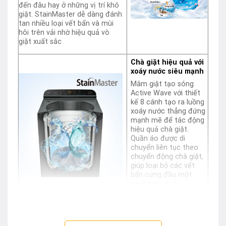
đến đâu hay ở những vị trí khó
giặt. StainMaster dễ dàng đánh
tan nhiều loại vết bẩn và mùi
hôi trên vải nhờ hiệu quả vò
giặt xuất sắc
Chà giặt hiệu quả với
xoáy nước siêu mạnh
Mâm giặt tạo sóng
Active Wave với thiết
kế 8 cánh tạo ra luồng
xoáy nước thẳng đứng
mạnh mẽ để tác động
hiệu quả chà giặt.
Quần áo được di
chuyển liên tục theo
chuyển động chà giặt,
giúp loại bỏ các vết
bẩn cứng đầu một
cách hiệu quả.
Quần áo thơm tho suốt cả
ngày năng động