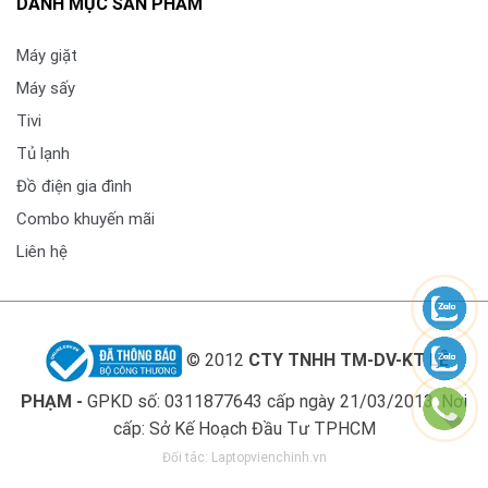
DANH MỤC SẢN PHẨM
Máy giặt
Máy sấy
Tivi
Tủ lạnh
Đồ điện gia đình
Combo khuyến mãi
Liên hệ
© 2012
CTY TNHH TM-DV-KT LÊ
PHẠM -
GPKD số: 0311877643 cấp ngày 21/03/2013. Nơi
cấp: Sở Kế Hoạch Đầu Tư TPHCM
Đối tác:
Laptopvienchinh.vn