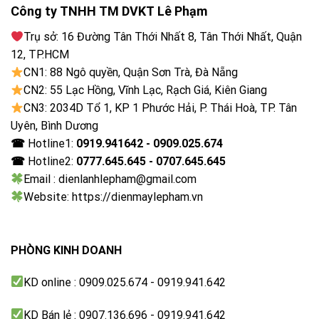
Công ty TNHH TM DVKT Lê Phạm
Trụ sở: 16 Đường Tân Thới Nhất 8, Tân Thới Nhất, Quận
12, TP.HCM
CN1: 88 Ngô quyền, Quận Sơn Trà, Đà Nẵng
CN2: 55 Lạc Hồng, Vĩnh Lạc, Rạch Giá, Kiên Giang
CN3: 2034D Tổ 1, KP 1 Phước Hải, P. Thái Hoà, TP. Tân
Uyên, Bình Dương
☎
Hotline1:
0919.941642 - 0909.025.674
☎
Hotline2:
0777.645.645 - 0707.645.645
Email : dienlanhlepham@gmail.com
Website: https://dienmaylepham.vn
PHÒNG KINH DOANH
KD online : 0909.025.674 - 0919.941.642
KD Bán lẻ : 0907.136.696 - 0919.941.642