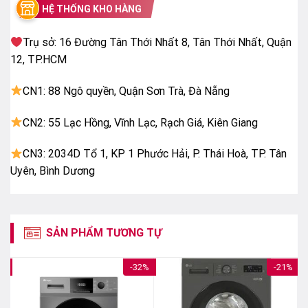
HỆ THỐNG KHO HÀNG
Vệ sinh lồng giặt với ION bạc
Trụ sở: 16 Đường Tân Thới Nhất 8, Tân Thới Nhất, Quận
Các ion bạc mang lại hiệu quả
kháng khuẩn và chống nấm
12, TP.HCM
mốc*cho mâm giặt và hệ
thống lọc xơ vải với khả năng
CN1: 88 Ngô quyền, Quận Sơn Trà, Đà Nẵng
loại bỏ cặn bột giặt
CN2: 55 Lạc Hồng, Vĩnh Lạc, Rạch Giá, Kiên Giang
Giặt giũ hàng ngày
trờ nên đơn giản hơn
CN3: 2034D Tổ 1, KP 1 Phước Hải, P. Thái Hoà, TP. Tân
Ngay cả việc giặt giũ
Uyên, Bình Dương
với mẻ giặt lớn cũng
trở nên thoải mái,
khiến cho việc giặt giũ
hàng ngày vô cùng dễ
dàng.
SẢN PHẨM TƯƠNG TỰ
Thế hệ máy giặt
Panasonic mới được
thiết kế mới nắp mở
7%
-32%
-21%
rộng tối đa giúp thuận
tiện cho đồ giặt của
gia đình vào/lấy đồ
giặt ra khỏi máy giặt.