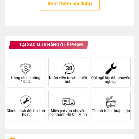
quần áo giặt một lần hoặc gia đình đông thành viên
Xem thêm nội dung
trên 6 người.
Công nghệ Inverter hiện đại
Ứng dụng công nghệ Inverter hiện đại, máy giặt
Panasonic sẽ mang lại khả năng vận hành bền bỉ và ổn
TẠI SAO MUA HÀNG Ở LÊ PHẠM
định,không tiếng động lớn, đồng thời tiết kiệm tối đa
điện năng hàng tháng cho gia đình bạn.
Hàng chính hãng
Nhân viên tư vấn nhiệt
Đội ngũ lắp đặt chuyên
100%
tình
nghiệp
Chính sách đổi trả linh
Miễn phí vận chuyển
Thanh toán thuận tiện
hoạt
nội thành Hồ Chí Minh