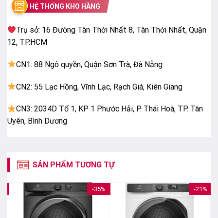
HỆ THỐNG KHO HÀNG
Trụ sở: 16 Đường Tân Thới Nhất 8, Tân Thới Nhất, Quận
12, TP.HCM
CN1: 88 Ngô quyền, Quận Sơn Trà, Đà Nẵng
Công nghệ giặt StainMaster đánh tan vết bẩn
CN2: 55 Lạc Hồng, Vĩnh Lạc, Rạch Giá, Kiên Giang
cứng đầu
CN3: 2034D Tổ 1, KP 1 Phước Hải, P. Thái Hoà, TP. Tân
Máy giặt Panasonic ứng dụng công nghệ giặt
Uyên, Bình Dương
StainMaster giúp loại bỏ các vết bẩn như mồ hôi, bùn
đất, nước sốthiệu quả, đem đến những bộ quần áo
sạch sẽ, thơm tho cho bạn.
SẢN PHẨM TƯƠNG TỰ
Hệ thống ActiveFoam tạo nhiều bọt siêu mịn
Hệ thống ActiveFoam có khả năng đánh tan bột giặt
1%
-35%
-21%
thành dạng bọt siêu mịn để thấm xâu vào tường sợ
vải, đánh bay mọi vết bẩn cứng đầu và ngăn chặn tình