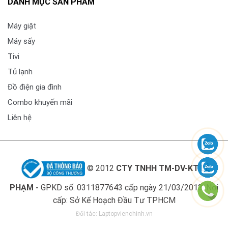
DANH MỤC SẢN PHẨM
Máy giặt
Máy sấy
Tivi
Tủ lạnh
Đồ điện gia đình
Combo khuyến mãi
Liên hệ
© 2012
CTY TNHH TM-DV-KT LÊ
PHẠM -
GPKD số: 0311877643 cấp ngày 21/03/2013. Nơi
cấp: Sở Kế Hoạch Đầu Tư TPHCM
Đối tác:
Laptopvienchinh.vn