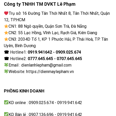
Công ty TNHH TM DVKT Lê Phạm
Thác nước đôi Dual Power Cascade
Trụ sở: 16 Đường Tân Thới Nhất 8, Tân Thới Nhất, Quận
Hiệu ứng thác nước đôi Dual Power Cascade có thể
12, TP.HCM
hòa tan hoàn toàn bột giặt giúp quần áo được thấm
CN1: 88 Ngô quyền, Quận Sơn Trà, Đà Nẵng
đều nước giặt và nhanh chóng được giặt sạch chỉ
CN2: 55 Lạc Hồng, Vĩnh Lạc, Rạch Giá, Kiên Giang
trong thời gian ngắn.
CN3: 2034D Tổ 1, KP 1 Phước Hải, P. Thái Hoà, TP. Tân
Uyên, Bình Dương
Tốc độ quay vắt 700 vòng/phút
☎
Hotline1:
0919.941642 - 0909.025.674
Máy giặt Panasonic 11.5kg NA-F115A5WRV sở hữu
☎
Hotline2:
0777.645.645 - 0707.645.645
tốc độ quay vắt đáng kinh ngạc là khoảng 700vòng
Email : dienlanhlepham@gmail.com
chỉ trong vòng một phút, tiết kiện thời gian phơi đồ.
Website: https://dienmaylepham.vn
PHÒNG KINH DOANH
KD online : 0909.025.674 - 0919.941.642
KD Bán lẻ : 0907.136.696 - 0919.941.642