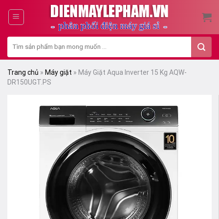
Skip
to
content
Tìm
kiếm:
Trang chủ
»
Máy giặt
»
Máy Giặt Aqua Inverter 15 Kg AQW-
DR150UGT.PS