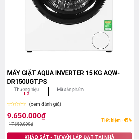
MÁY GIẶT AQUA INVERTER 15 KG AQW-
DR150UGT.PS
Thương hiệu
Mã sản phẩm
LG
(xem đánh giá)
Được
xếp
9.650.000
₫
Giá
Giá
hạng
Tiết kiệm -45%
0
gốc
hiện
17.650.000
₫
5
sao
là:
tại
KHẢO SÁT - TƯ VẤN LẮP ĐẶT TẠI NHÀ
17.650.000₫.
là: