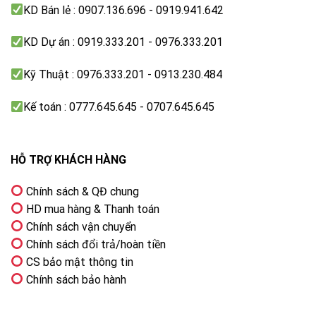
KD Bán lẻ : 0907.136.696 - 0919.941.642
KD Dự án : 0919.333.201 - 0976.333.201
Kỹ Thuật : 0976.333.201 - 0913.230.484
Kế toán : 0777.645.645 - 0707.645.645
Khối lượng giặt 15kg
Với khối lượng giặt lên đến 15 kg cho một mẻ giặt,
chiếc máy giặt Aqua sẽ là một sự lựa chọn lý tưởng
HỖ TRỢ KHÁCH HÀNG
cho các gia đình có từ 6 người trở lên.
Chính sách & QĐ chung
HD mua hàng & Thanh toán
Chính sách vận chuyển
Chính sách đổi trả/hoàn tiền
CS bảo mật thông tin
Chính sách bảo hành