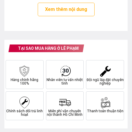
có thể yên tâm khi sử dụng máy giặt cửa trên này.
Xem thêm nội dung
TẠI SAO MUA HÀNG Ở LÊ PHẠM
Hàng chính hãng
Nhân viên tư vấn nhiệt
Đội ngũ lắp đặt chuyên
100%
tình
nghiệp
Chính sách đổi trả linh
Miễn phí vận chuyển
Thanh toán thuận tiện
hoạt
nội thành Hồ Chí Minh