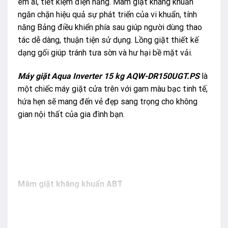
êm ái, tiết kiệm điện năng. Mâm giặt kháng khuẩn
ngăn chặn hiệu quả sự phát triển của vi khuẩn, tính
năng Bảng điều khiển phía sau giúp người dùng thao
tác dễ dàng, thuận tiện sử dụng. Lồng giặt thiết kế
dạng gối giúp tránh tưa sờn và hư hại bề mặt vải.
Máy giặt Aqua Inverter 15 kg AQW-DR150UGT.PS
là
một chiếc máy giặt cửa trên với gam màu bạc tinh tế,
hứa hẹn sẽ mang đến vẻ đẹp sang trọng cho không
gian nội thất của gia đình bạn.
Mâm giặt kháng khuẩn ABT
Mâm giặt kháng khuẩn ABT được phun một chất liệu
đặc biệt có khả năng kháng khuẩn, ngăn chặn sự sinh
sôi của vi khuẩn lên tới 99.99%. Nhờ đó bạn hoàn toàn