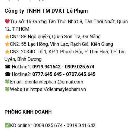
mẽ và tránh gặp phải hiện tượng sợi vải mắc vào lỗ
Công ty TNHH TM DVKT Lê Phạm
thoát nước như những chiếc máy giặt thông thường
khác.
Trụ sở: 16 Đường Tân Thới Nhất 8, Tân Thới Nhất, Quận
12, TP.HCM
CN1: 88 Ngô quyền, Quận Sơn Trà, Đà Nẵng
CN2: 55 Lạc Hồng, Vĩnh Lạc, Rạch Giá, Kiên Giang
CN3: 2034D Tổ 1, KP 1 Phước Hải, P. Thái Hoà, TP. Tân
Uyên, Bình Dương
☎
Hotline1:
0919.941642 - 0909.025.674
☎
Hotline2:
0777.645.645 - 0707.645.645
Email : dienlanhlepham@gmail.com
Website: https://dienmaylepham.vn
PHÒNG KINH DOANH
KD online : 0909.025.674 - 0919.941.642