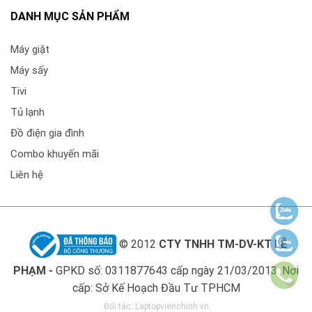
DANH MỤC SẢN PHẨM
Máy giặt
Máy sấy
Tivi
Tủ lạnh
Đồ điện gia đình
Combo khuyến mãi
Liên hệ
© 2012
CTY TNHH TM-DV-KT LÊ
PHẠM -
GPKD số: 0311877643 cấp ngày 21/03/2013. Nơi
cấp: Sở Kế Hoạch Đầu Tư TPHCM
Đối tác:
Laptopvienchinh.vn