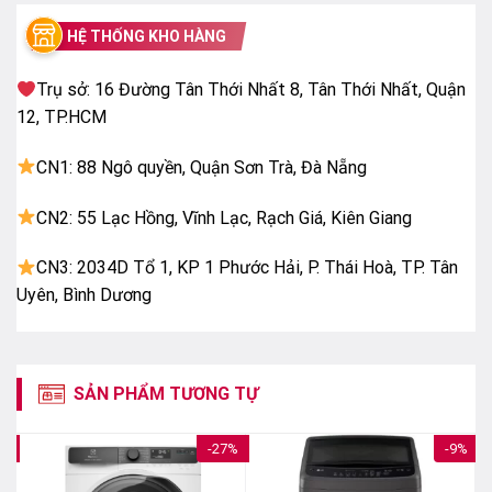
HỆ THỐNG KHO HÀNG
Trụ sở: 16 Đường Tân Thới Nhất 8, Tân Thới Nhất, Quận
12, TP.HCM
Vệ sinh lồng giặt hạn chế vi khuẩn, nấm mốc
Máy giặt sử dụng lâu ngày sẽ dễ tích tụ vi khuẩn,
CN1: 88 Ngô quyền, Quận Sơn Trà, Đà Nẵng
chất bẩn. Với sản phẩm này, bạn có thể lựa chọn tính
năng vệ sinh lồng giặt để loại bỏ vi khuẩn và cặn bẩn
CN2: 55 Lạc Hồng, Vĩnh Lạc, Rạch Giá, Kiên Giang
bám trên lồng giặt, góp phần đảm bảo chất lượng
nước giặt tốt nhất cho quần áo.
CN3: 2034D Tổ 1, KP 1 Phước Hải, P. Thái Hoà, TP. Tân
Uyên, Bình Dương
SẢN PHẨM TƯƠNG TỰ
9%
-27%
-9%