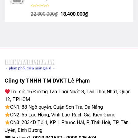
4.450.000₫.
Được
Giá
Giá
22.800.000
₫
18.400.000
₫
xếp
hạng
gốc
hiện
0
là:
tại
5
sao
22.800.000₫.
là:
18.400.000₫.
Công ty TNHH TM DVKT Lê Phạm
Trụ sở: 16 Đường Tân Thới Nhất 8, Tân Thới Nhất, Quận
12, TP.HCM
CN1: 88 Ngô quyền, Quận Sơn Trà, Đà Nẵng
CN2: 55 Lạc Hồng, Vĩnh Lạc, Rạch Giá, Kiên Giang
CN3: 2034D Tổ 1, KP 1 Phước Hải, P. Thái Hoà, TP. Tân
Uyên, Bình Dương
☎
Hotline1:
0919.941642 - 0909.025.674