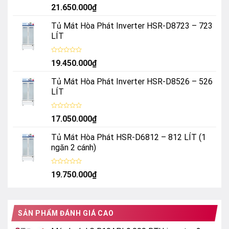
Được
21.650.000
₫
xếp
hạng
0
Tủ Mát Hòa Phát Inverter HSR-D8723 – 723
5
sao
LÍT
Được
19.450.000
₫
xếp
hạng
0
Tủ Mát Hòa Phát Inverter HSR-D8526 – 526
5
sao
LÍT
Được
17.050.000
₫
xếp
hạng
0
Tủ Mát Hòa Phát HSR-D6812 – 812 LÍT (1
5
sao
ngăn 2 cánh)
Được
19.750.000
₫
xếp
hạng
0
5
sao
SẢN PHẨM ĐÁNH GIÁ CAO