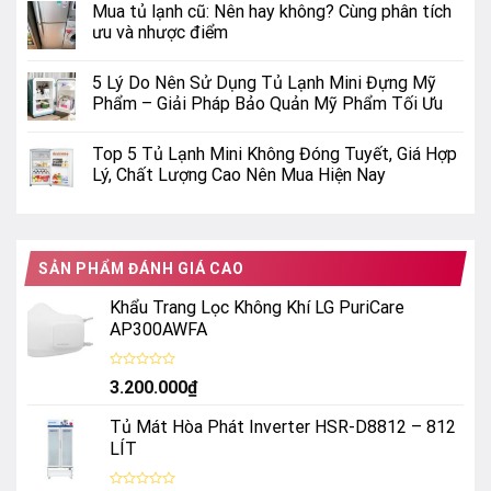
Mua tủ lạnh cũ: Nên hay không? Cùng phân tích
ưu và nhược điểm
5 Lý Do Nên Sử Dụng Tủ Lạnh Mini Đựng Mỹ
Phẩm – Giải Pháp Bảo Quản Mỹ Phẩm Tối Ưu
Top 5 Tủ Lạnh Mini Không Đóng Tuyết, Giá Hợp
Lý, Chất Lượng Cao Nên Mua Hiện Nay
SẢN PHẨM ĐÁNH GIÁ CAO
Khẩu Trang Lọc Không Khí LG PuriCare
AP300AWFA
Được
3.200.000
₫
xếp
hạng
0
Tủ Mát Hòa Phát Inverter HSR-D8812 – 812
5
sao
LÍT