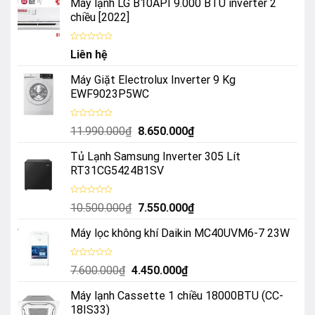
Máy lạnh LG B10API 9.000 BTU inverter 2
chiều [2022]
Được
Liên hệ
xếp
hạng
0
Máy Giặt Electrolux Inverter 9 Kg
5
sao
EWF9023P5WC
Được
Giá
Giá
11.990.000
₫
8.650.000
₫
xếp
hạng
gốc
hiện
0
Tủ Lạnh Samsung Inverter 305 Lít
là:
tại
5
sao
RT31CG5424B1SV
11.990.000₫.
là:
8.650.000₫.
Được
Giá
Giá
10.500.000
₫
7.550.000
₫
xếp
hạng
gốc
hiện
0
Máy lọc không khí Daikin MC40UVM6-7 23W
là:
tại
5
sao
10.500.000₫.
là:
7.550.000₫.
Được
Giá
Giá
7.600.000
₫
4.450.000
₫
xếp
hạng
gốc
hiện
0
Máy lạnh Cassette 1 chiều 18000BTU (CC-
là:
tại
5
sao
18IS33)
7.600.000₫.
là: