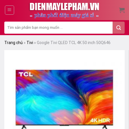
Skip
to
content
Tìm
kiếm:
Trang chủ
»
Tivi
»
Google Tivi QLED TCL 4K 50 inch 50Q646