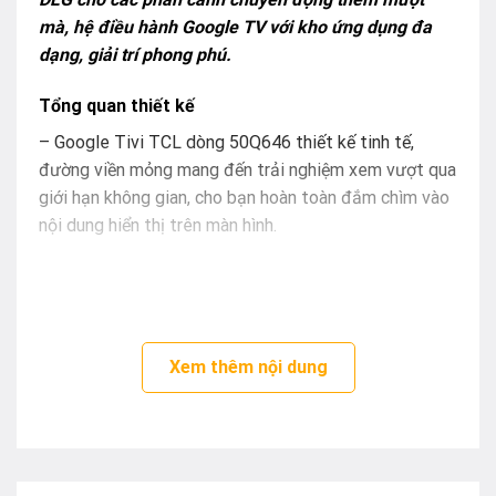
mà, hệ điều hành Google TV với kho ứng dụng đa
dạng, giải trí phong phú.
Tổng quan thiết kế
– Google Tivi TCL dòng 50Q646 thiết kế tinh tế,
đường viền mỏng mang đến trải nghiệm xem vượt qua
giới hạn không gian, cho bạn hoàn toàn đắm chìm vào
nội dung hiển thị trên màn hình.
– Kích cỡ màn hình 50 inch lựa chọn phù hợp cho
những căn phòng khách, phòng ngủ, phòng làm việc có
diện tích vừa. Bạn có thể chọn sắp đặt
tivi
theo kiểu
để bàn với
chân đế chữ V úp ngược
cứng cáp hoặc
Xem thêm nội dung
tách rời chân đế và gắn thiết bị lên tường gọn gàng.