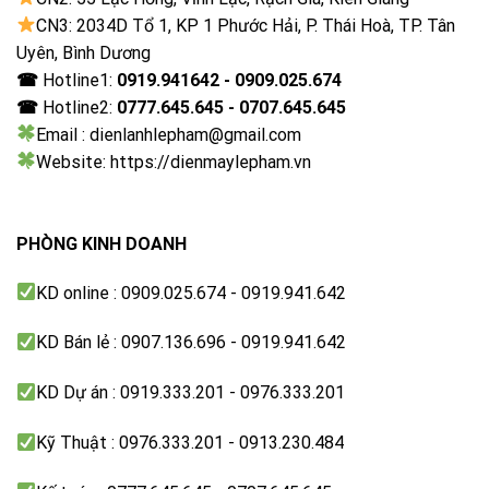
CN3: 2034D Tổ 1, KP 1 Phước Hải, P. Thái Hoà, TP. Tân
Ngang 111.2 cm – Cao 69.9 cm – Dày 26.5 cm
Uyên, Bình Dương
Năm ra mắt:
☎
Hotline1:
0919.941642 - 0909.025.674
☎
Hotline2:
0777.645.645 - 0707.645.645
2023
Email : dienlanhlepham@gmail.com
Website: https://dienmaylepham.vn
PHÒNG KINH DOANH
KD online : 0909.025.674 - 0919.941.642
KD Bán lẻ : 0907.136.696 - 0919.941.642
KD Dự án : 0919.333.201 - 0976.333.201
Kỹ Thuật : 0976.333.201 - 0913.230.484