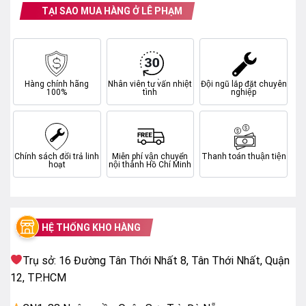
TẠI SAO MUA HÀNG Ở LÊ PHẠM
Hàng chính hãng
Nhân viên tư vấn nhiệt
Đội ngũ lắp đặt chuyên
100%
tình
nghiệp
Chính sách đổi trả linh
Miễn phí vận chuyển
Thanh toán thuận tiện
hoạt
nội thành Hồ Chí Minh
HỆ THỐNG KHO HÀNG
*Hình ảnh chỉ mang tính chất minh họa sản phẩm
Trụ sở: 16 Đường Tân Thới Nhất 8, Tân Thới Nhất, Quận
Công nghệ hình ảnh
12, TP.HCM
– Màn hình
QLED
hiển thị khung hình độ phân giải