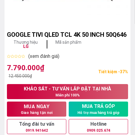
GOOGLE TIVI QLED TCL 4K 50 INCH 50Q646
Thương hiệu
Mã sản phẩm
LG
(xem đánh giá)
Được
xếp
7.790.000
₫
Giá
Giá
hạng
Tiết kiệm -37%
0
gốc
hiện
12.450.000
₫
5
sao
là:
tại
KHẢO SÁT - TƯ VẤN LẮP ĐẶT TẠI NHÀ
12.450.000₫.
là:
Miễn phí 100%
7.790.000₫.
MUA TRẢ GÓP
MUA NGAY
Hỗ trợ mua hàng trả góp
Giao hàng tận nơi
Tổng đài tư vấn
Hotline
0919.941642
0909.025.674