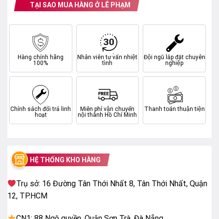
TẠI SAO MUA HÀNG Ở LÊ PHẠM
viền thanh lịch giúp sản phẩm hòa hợp hoàn toàn vào
không gian nhà bạn, trở thành điểm nhấn ấn tượng cho
phong cách thiết kế hiện đại, đẳng cấp.
Hàng chính hãng
Nhân viên tư vấn nhiệt
Đội ngũ lắp đặt chuyên
100%
tình
nghiệp
Chính sách đổi trả linh
Miễn phí vận chuyển
Thanh toán thuận tiện
hoạt
nội thành Hồ Chí Minh
HỆ THỐNG KHO HÀNG
Trụ sở: 16 Đường Tân Thới Nhất 8, Tân Thới Nhất, Quận
12, TP.HCM
CN1: 88 Ngô quyền, Quận Sơn Trà, Đà Nẵng