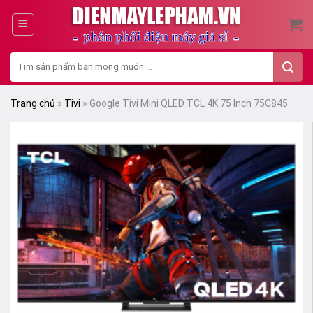
Skip
to
content
Tìm
kiếm:
Trang chủ
»
Tivi
»
Google Tivi Mini QLED TCL 4K 75 Inch 75C845