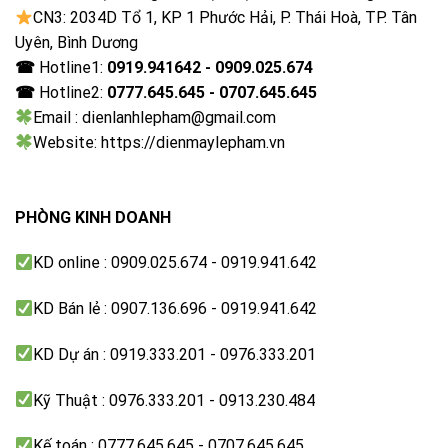
tấm đèn nền sẽ giúp màn hình tivi hiển thị đến 97%
CN3: 2034D Tổ 1, KP 1 Phước Hải, P. Thái Hoà, TP. Tân
dải màu theo tiêu chuẩn DCI-P3 để mang đến thế giới
Uyên, Bình Dương
rực rỡ vô tận cho đôi mắt người xem.
☎
Hotline1:
0919.941642 - 0909.025.674
☎
Hotline2:
0777.645.645 - 0707.645.645
Email : dienlanhlepham@gmail.com
Website: https://dienmaylepham.vn
PHÒNG KINH DOANH
KD online : 0909.025.674 - 0919.941.642
KD Bán lẻ : 0907.136.696 - 0919.941.642
KD Dự án : 0919.333.201 - 0976.333.201
Kỹ Thuật : 0976.333.201 - 0913.230.484
Kế toán : 0777.645.645 - 0707.645.645