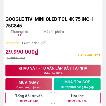
GOOGLE TIVI MINI QLED TCL 4K 75 INCH
75C845
Thương hiệu
Mã sản phẩm
LG
(xem đánh giá)
Được
xếp
29.990.000
₫
Giá
Giá
hạng
Tiết kiệm -32%
0
gốc
hiện
43.990.000
₫
5
sao
là:
tại
KHẢO SÁT - TƯ VẤN LẮP ĐẶT TẠI NHÀ
43.990.000₫.
là:
Miễn phí 100%
29.990.000₫.
MUA TRẢ GÓP
MUA NGAY
Hỗ trợ mua hàng trả góp
Giao hàng tận nơi
Tổng đài tư vấn
Hotline
0919.941642
0909.025.674