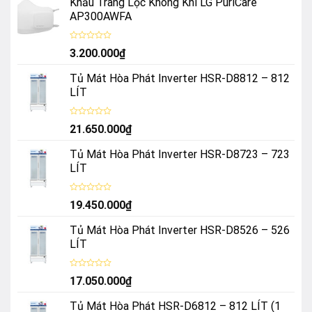
Khẩu Trang Lọc Không Khí LG PuriCare
AP300AWFA
Được
3.200.000
₫
xếp
hạng
0
Tủ Mát Hòa Phát Inverter HSR-D8812 – 812
5
sao
LÍT
Được
21.650.000
₫
xếp
hạng
0
Tủ Mát Hòa Phát Inverter HSR-D8723 – 723
5
sao
LÍT
Được
19.450.000
₫
xếp
hạng
0
Tủ Mát Hòa Phát Inverter HSR-D8526 – 526
5
sao
LÍT
Được
17.050.000
₫
xếp
hạng
0
Tủ Mát Hòa Phát HSR-D6812 – 812 LÍT (1
5