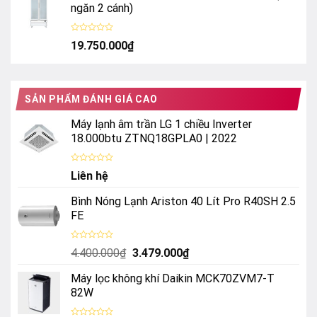
sao
ngăn 2 cánh)
Được
19.750.000
₫
xếp
hạng
0
5
sao
SẢN PHẨM ĐÁNH GIÁ CAO
Máy lạnh âm trần LG 1 chiều Inverter
18.000btu ZTNQ18GPLA0 | 2022
Được
Liên hệ
xếp
hạng
0
Bình Nóng Lạnh Ariston 40 Lít Pro R40SH 2.5
5
sao
FE
Được
Giá
Giá
4.400.000
₫
3.479.000
₫
xếp
hạng
gốc
hiện
0
Máy lọc không khí Daikin MCK70ZVM7-T
là:
tại
5
sao
82W
4.400.000₫.
là:
3.479.000₫.