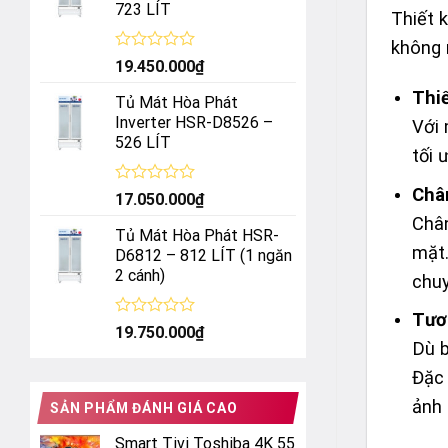
723 LÍT
sao
Thiết 
không 
Được
19.450.000
₫
xếp
hạng
Thiế
Tủ Mát Hòa Phát
0
Inverter HSR-D8526 –
Với 
5
526 LÍT
sao
tối 
Châ
Được
17.050.000
₫
xếp
Chân
hạng
Tủ Mát Hòa Phát HSR-
0
mặt.
D6812 – 812 LÍT (1 ngăn
5
2 cánh)
sao
chuy
Tươn
Được
19.750.000
₫
xếp
Dù b
hạng
Đặc 
0
5
ảnh 
SẢN PHẨM ĐÁNH GIÁ CAO
sao
Smart Tivi Toshiba 4K 55