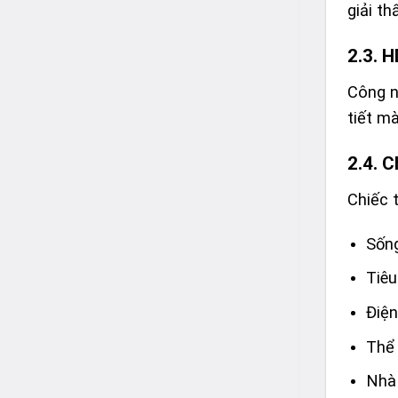
giải t
2.3. H
Công n
tiết m
2.4. C
Chiếc 
Sốn
Tiêu
Điện
Thể 
Nhà