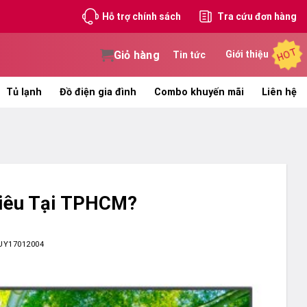
Hỗ trợ chính sách
Tra cứu đơn hàng
HOT
Giỏ hàng
Giới thiệu
Tin tức
Tủ lạnh
Đồ điện gia đình
Combo khuyến mãi
Liên hệ
hiêu Tại TPHCM?
UY17012004