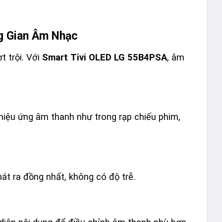
g Gian Âm Nhạc
t trội. Với
Smart Tivi OLED LG 55B4PSA
, âm
iệu ứng âm thanh như trong rạp chiếu phim,
hát ra đồng nhất, không có độ trễ.