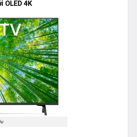
ới OLED 4K
êu