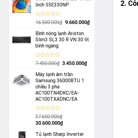
2. Cô
Inch 55E330NP
Được
Giá
Giá
16.500.000
₫
9.660.000
₫
xếp
gốc
hiện
hạng
Bình nóng lạnh Ariston
là:
tại
0
Slim3 SL3 30 R VN 30 lít
5
16.500.000₫.
là:
bình ngang
sao
9.660.000₫.
Được
Giá
Giá
7.450.000
₫
3.450.000
₫
xếp
gốc
hiện
hạng
Máy lạnh âm trần
là:
tại
0
Samsung 36000BTU 1
5
7.450.000₫.
là:
chiều 3 pha
sao
3.450.000₫.
AC100TN4DKC/EA-
AC100TXADNC/EA
Được
37.600.000
₫
xếp
Giá
Giá
30.600.000
₫
hạng
gốc
hiện
0
Tủ lạnh Sharp Inverter
5
là:
tại