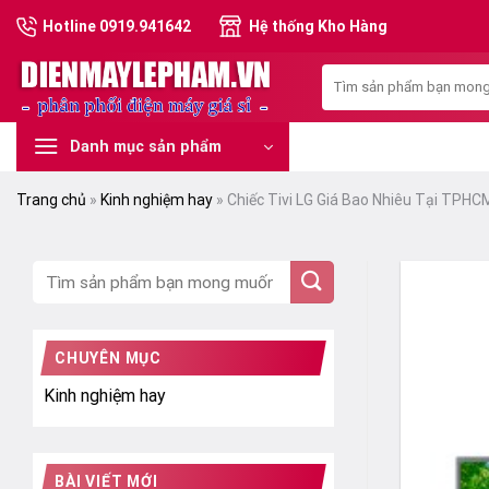
Skip
Hotline 0919.941642
Hệ thống Kho Hàng
to
content
Tìm
kiếm:
Danh mục sản phẩm
Trang chủ
»
Kinh nghiệm hay
»
Chiếc Tivi LG Giá Bao Nhiêu Tại TPHC
CHUYÊN MỤC
Kinh nghiệm hay
BÀI VIẾT MỚI