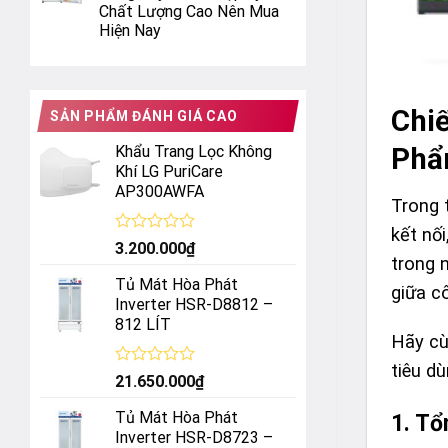
Chất Lượng Cao Nên Mua
Hiện Nay
Chiế
SẢN PHẨM ĐÁNH GIÁ CAO
Phẩ
Khẩu Trang Lọc Không
Khí LG PuriCare
AP300AWFA
Trong t
kết nố
Được
3.200.000
₫
xếp
trong 
hạng
Tủ Mát Hòa Phát
giữa cô
0
Inverter HSR-D8812 –
5
812 LÍT
sao
Hãy cù
tiêu d
Được
21.650.000
₫
xếp
hạng
Tủ Mát Hòa Phát
1. Tổ
0
Inverter HSR-D8723 –
5