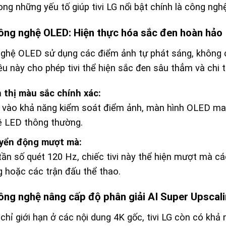
ong những yếu tố giúp tivi LG nổi bật chính là công ngh
Công nghệ OLED: Hiện thực hóa sắc đen hoàn hảo
ghệ OLED sử dụng các điểm ảnh tự phát sáng, không c
iều này cho phép tivi thể hiện sắc đen sâu thẳm và chi 
 thị màu sắc chính xác:
vào khả năng kiểm soát điểm ảnh, màn hình OLED man
ệ LED thông thường.
yển động mượt mà:
tần số quét 120 Hz, chiếc tivi này thể hiện mượt mà 
 hoặc các trận đấu thể thao.
Công nghệ nâng cấp độ phân giải AI Super Upscal
chỉ giới hạn ở các nội dung 4K gốc, tivi LG còn có kh