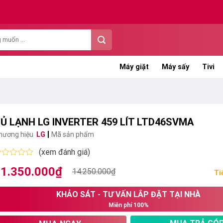
Máy giặt
Máy sấy
Tivi
Ủ LẠNH LG INVERTER 459 LÍT LTD46SVMA
hương hiệu
LG
Mã sản phẩm
(xem đánh giá)
ược
1.350.000
₫
iá
iá
14.250.000
₫
ếp
Ti
ạng
ốc
ện
KHẢO SÁT - TƯ VẤN LẮP ĐẶT TẠI NHÀ
:
i
ao
Miễn phí 100%
4.250.000₫.
:
1.350.000₫.