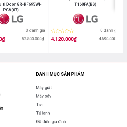
ulti Door GR-RF695WI-
T160FA(BS)
PGV(67)
0 đánh giá
0 đánh giá
Được
0
₫
4.120.000
₫
52.800.000
₫
4.690.000
₫
Giá
Giá
xếp
gốc
hiện
hạng
là:
tại
l
t
0
4.690.000₫.
là:
l
5
4.120.000₫.
sao
DANH MỤC SẢN PHẨM
Máy giặt
n
Máy sấy
Tivi
ền
Tủ lạnh
Đồ điện gia đình