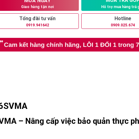
MUA TRẢ GÓ
MUA NGAY
Hỗ trợ mua hàng trả 
Giao hàng tận nơi
Tổng đài tư vấn
Hotline
0919.941642
0909.025.674
D46SVMA
SVMA – Nâng cấp việc bảo quản thực p