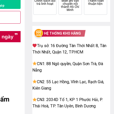
P
Chính sách đổi
Miễn phí vận
Thanh toán
trả linh hoạt
chuyển nội
thuận tiện
góp
thành Hồ Chí
Minh
HỆ THỐNG KHO HÀNG
Trụ sở: 16 Đường Tân Thới Nhất 8, Tân
Thới Nhất, Quận 12, TP.HCM
CN1: 88 Ngô quyền, Quận Sơn Trà, Đà
Nẵng
CN2: 55 Lạc Hồng, Vĩnh Lạc, Rạch Giá,
Kiên Giang
hẩm
CN3: 2034D Tổ 1, KP 1 Phước Hải, P.
Thái Hoà, TP. Tân Uyên, Bình Dương