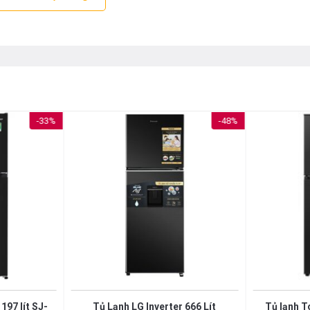
-33%
-48%
iện đại
ệt độ bên trong ổn định, góp phần nâng cao hiệu quả bảo quản t
 sẽ giúp người dùng thuận tiện hơn trong thao tác cài đặt. Hơn 
oát mỗi khi người dùng cần điều chỉnh nhiệt độ.
197 lít SJ-
Tủ Lạnh LG Inverter 666 Lít
Tủ lạnh To