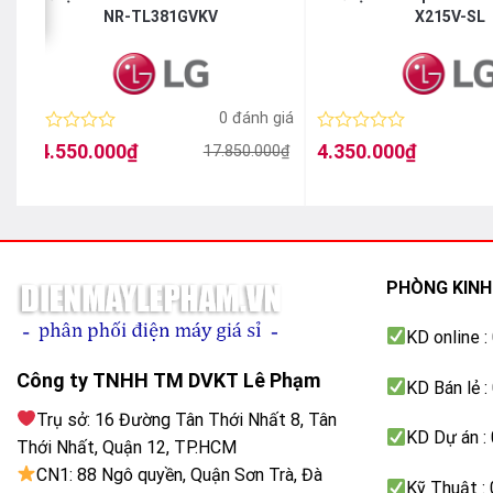
NR-TL381GVKV
X215V-SL
á
0 đánh giá
Được
Được
14.550.000
₫
4.350.000
₫
17.850.000
₫
Giá
Giá
Giá
Giá
xếp
xếp
gốc
hiện
gốc
hiện
hạng
hạng
là:
tại
là:
tại
0
0
17.850.000₫.
là:
6.450.000₫.
là:
5
5
14.550.000₫.
4.350.000₫.
sao
sao
PHÒNG KIN
KD online 
Công ty TNHH TM DVKT Lê Phạm
KD Bán lẻ 
Trụ sở: 16 Đường Tân Thới Nhất 8, Tân
KD Dự án :
Thới Nhất, Quận 12, TP.HCM
CN1: 88 Ngô quyền, Quận Sơn Trà, Đà
Kỹ Thuật :