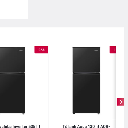
-26%
-12%
hực phẩm.
nữa cách
shiba Inverter 535 lít
Tủ lạnh Aqua 130 lít AQR-