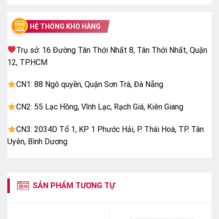
✔ Tiết kiệm điện năng cho nhu cầu sử dụng lâu dài
THIẾT KẾ NHỎ GỌN – TIỆN LỢI
HỆ THỐNG KHO HÀNG
✔ Dung tích
66L
– phù hợp gia đình, quán nhỏ
Trụ sở: 16 Đường Tân Thới Nhất 8, Tân Thới Nhất, Quận
✔ Thiết kế
1 ngăn 1 cánh
tiện dụng
12, TP.HCM
✔ Kích thước gọn, dễ bố trí mọi không gian
✔ Lòng tủ nhôm sơn tĩnh điện – dễ vệ sinh
CN1: 88 Ngô quyền, Quận Sơn Trà, Đà Nẵng
TIỆN ÍCH THÔNG MINH
CN2: 55 Lạc Hồng, Vĩnh Lạc, Rạch Giá, Kiên Giang
Bảng điều chỉnh nhiệt độ dễ dùng
Giỏ đựng tiện sắp xếp thực phẩm
CN3: 2034D Tổ 1, KP 1 Phước Hải, P. Thái Hoà, TP. Tân
Khóa cửa an toàn
Uyên, Bình Dương
Lỗ thoát nước vệ sinh nhanh
Bánh xe di chuyển linh hoạt
SẢN PHẨM TƯƠNG TỰ
THÔNG SỐ KỸ THUẬT
Dung tích:
66L