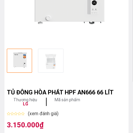
TỦ ĐÔNG HÒA PHÁT HPF AN666 66 LÍT
Thương hiệu
Mã sản phẩm
LG
(xem đánh giá)
Được
xếp
3.150.000
₫
hạng
0