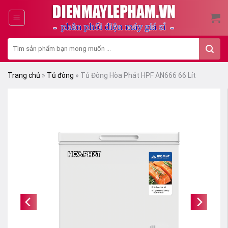
Skip
to
content
Tìm
kiếm:
Trang chủ
»
Tủ đông
»
Tủ Đông Hòa Phát HPF AN666 66 Lít