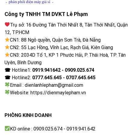
Công ty TNHH TM DVKT Lê Phạm
Trụ sở: 16 Đường Tân Thới Nhất 8, Tân Thới Nhất, Quận
12, TP.HCM
CN1: 88 Ngô quyền, Quận Sơn Trà, Đà Nẵng
CN2: 55 Lạc Hồng, Vĩnh Lạc, Rạch Giá, Kiên Giang
CN3: 2034D Tổ 1, KP 1 Phước Hải, P. Thái Hoà, TP. Tân
Uyên, Bình Dương
☎
Hotline1:
0919.941642 - 0909.025.674
☎
Hotline2:
0777.645.645 - 0707.645.645
Tủ Đông Hòa Phát HPF AN666 66 Lít
Email : dienlanhlepham@gmail.com
Website: https://dienmaylepham.vn
ƯU ĐIỂM NỔI BẬT
✔ Đông sâu nhanh – bảo quản lâu
PHÒNG KINH DOANH
✔ Tiết kiệm điện – vận hành êm
✔ Nhỏ gọn – dễ đặt mọi nơi
KD online : 0909.025.674 - 0919.941.642
✔ Giá hợp lý – dễ tiếp cận