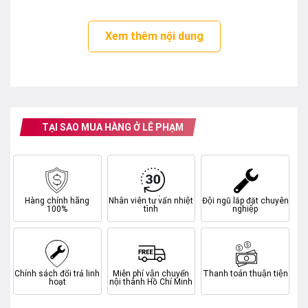
Xem thêm nội dung
TẠI SAO MUA HÀNG Ở LÊ PHẠM
Hàng chính hãng
Nhân viên tư vấn nhiệt
Đội ngũ lắp đặt chuyên
100%
tình
nghiệp
Tủ Đông Hòa Phát HPF AN666 66 Lít
HIỆU SUẤT VẬN HÀNH ỔN ĐỊNH
Chính sách đổi trả linh
Miễn phí vận chuyển
Thanh toán thuận tiện
✔ Máy nén mạnh mẽ, làm lạnh nhanh
hoạt
nội thành Hồ Chí Minh
✔ Giữ nhiệt tốt, hạn chế thất thoát hơi lạnh