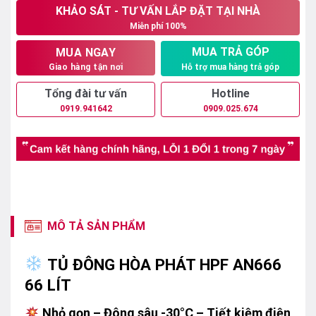
5
KHẢO SÁT - TƯ VẤN LẮP ĐẶT TẠI NHÀ
sao
Miễn phí 100%
MUA TRẢ GÓP
MUA NGAY
Hỗ trợ mua hàng trả góp
Giao hàng tận nơi
Tổng đài tư vấn
Hotline
0919.941642
0909.025.674
MÔ TẢ SẢN PHẨM
TỦ ĐÔNG HÒA PHÁT HPF AN666
66 LÍT
Nhỏ gọn – Đông sâu -30°C – Tiết kiệm điện