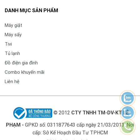
DANH MỤC SẢN PHẨM
Máy giặt
Máy sấy
Tivi
Tủ lạnh
Đồ điện gia đình
Combo khuyến mãi
Liên hệ
© 2012
CTY TNHH TM-DV-KT LÊ
PHẠM -
GPKD số: 0311877643 cấp ngày 21/03/2013. Nơi
cấp: Sở Kế Hoạch Đầu Tư TPHCM