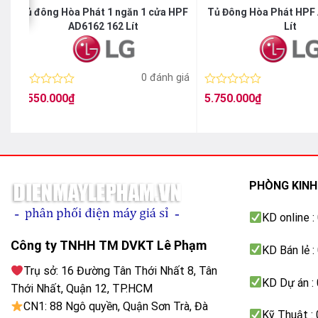
Gas R600a – tiết kiệm điện, thân thiện môi trường
Tủ đông Hòa Phát 1 ngăn 1 cửa HPF
Tủ Đông Hòa Phát HPF
Giúp nâng cao hiệu quả làm lạnh và giảm điện năng tiêu thụ 
AD6162 162 Lít
Lít
Lớp bảo ôn Polyurethane dày (~65–67mm)
Giữ nhiệt tốt, hạn chế thất thoát hơi lạnh, giúp tủ hoạt độn
á
0 đánh giá
Được
Được
4.550.000
₫
5.750.000
₫
THIẾT KẾ 2 NGĂN – 2 CÁNH LI
xếp
xếp
hạng
hạng
0
0
Dung tích
245 lít
5
5
sao
sao
1 ngăn đông (≤ -18°C đến -30°C) + 1 ngăn mát (0–10
PHÒNG KIN
2 cánh mở riêng biệt
KD online 
Dễ dàng bảo quản đa dạng thực phẩm cùng lúc
Công ty TNHH TM DVKT Lê Phạm
KD Bán lẻ 
AN TOÀN & TIỆN ÍCH TRONG QU
Trụ sở: 16 Đường Tân Thới Nhất 8, Tân
KD Dự án :
Thới Nhất, Quận 12, TP.HCM
Cảnh báo mất nhiệt
giúp kiểm soát tình trạng tủ
CN1: 88 Ngô quyền, Quận Sơn Trà, Đà
Kỹ Thuật :