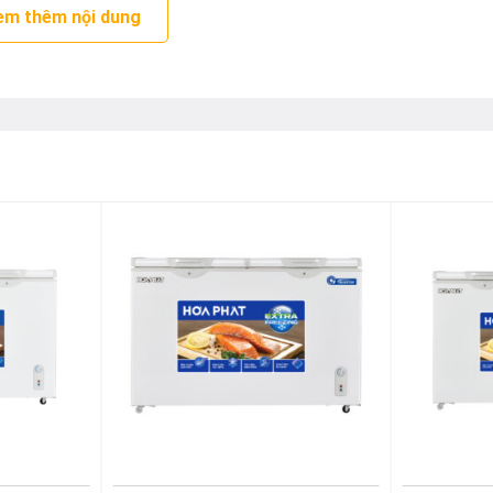
em thêm nội dung
đồng – dẫn nhiệt tốt, bền bỉ