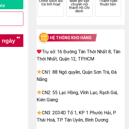
Chính sách đổi
Miễn phí vận
Thanh toán
trả linh hoạt
chuyển nội
thuận tiện
góp
thành Hồ Chí
Minh
HỆ THỐNG KHO HÀNG
Trụ sở: 16 Đường Tân Thới Nhất 8, Tân
Thới Nhất, Quận 12, TP.HCM
CN1: 88 Ngô quyền, Quận Sơn Trà, Đà
Nẵng
CN2: 55 Lạc Hồng, Vĩnh Lạc, Rạch Giá,
Kiên Giang
CN3: 2034D Tổ 1, KP 1 Phước Hải, P.
Thái Hoà, TP. Tân Uyên, Bình Dương