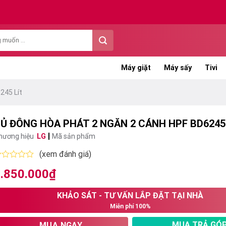
Máy giặt
Máy sấy
Tivi
245 Lít
Ủ ĐÔNG HÒA PHÁT 2 NGĂN 2 CÁNH HPF BD6245 
hương hiệu
LG
Mã sản phẩm
(xem đánh giá)
ược
.850.000
₫
ếp
ạng
KHẢO SÁT - TƯ VẤN LẮP ĐẶT TẠI NHÀ
ao
Miễn phí 100%
MUA TRẢ GÓ
MUA NGAY