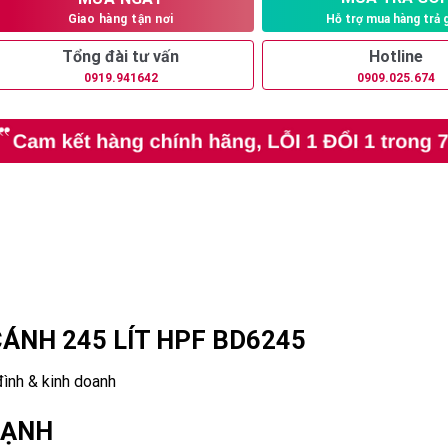
Hỗ trợ mua hàng trả 
Giao hàng tận nơi
Tổng đài tư vấn
Hotline
0919.941642
0909.025.674
ÁNH 245 LÍT HPF BD6245
đình & kinh doanh
LẠNH