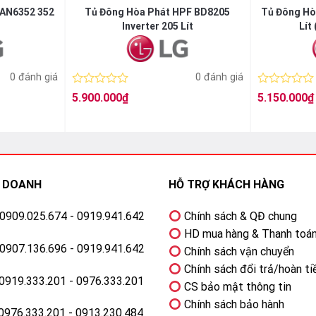
 AN6352 352
Tủ Đông Hòa Phát HPF BD8205
Tủ Đông Hò
trong quá trình vận hành.
Inverter 205 Lít
Lít
g ổn định và tiết kiệm điện hơn.
0 đánh giá
0 đánh giá
Được
Được
5.900.000
₫
5.150.000
₫
NH HOẠT
xếp
xếp
hạng
hạng
0
0
5
5
sao
sao
°C)
H DOANH
HỖ TRỢ KHÁCH HÀNG
: 0909.025.674 - 0919.941.642
Chính sách & QĐ chung
HD mua hàng & Thanh toá
: 0907.136.696 - 0919.941.642
Chính sách vận chuyển
Á TRÌNH SỬ DỤNG
Chính sách đổi trả/hoàn ti
 0919.333.201 - 0976.333.201
CS bảo mật thông tin
Chính sách bảo hành
 0976.333.201 - 0913.230.484