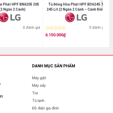
a Phát HPF BN6205 205
Tủ Đông Hòa Phát HPF BD6245.T
 (2 Ngăn 2 Cánh)
245 Lít (2 Ngăn 2 Cánh – Cánh Kính)
0 đánh giá
0 đánh giá
Được
6.150.000
₫
xếp
hạng
0
5
sao
DANH MỤC SẢN PHẨM
Máy giặt
n
Máy sấy
Tivi
ền
Tủ lạnh
Đồ điện gia đình