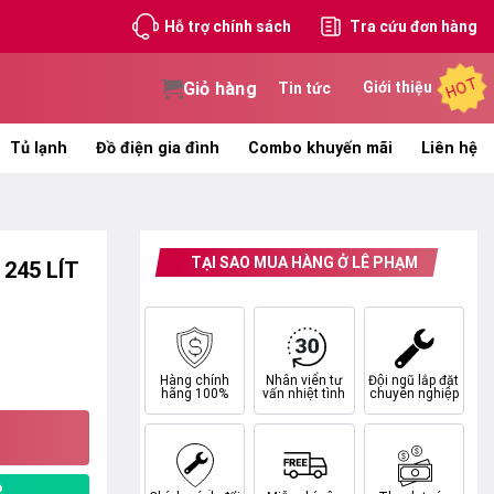
Hỗ trợ chính sách
Tra cứu đơn hàng
HOT
Giỏ hàng
Giới thiệu
Tin tức
Tủ lạnh
Đồ điện gia đình
Combo khuyến mãi
Liên hệ
TẠI SAO MUA HÀNG Ở LÊ PHẠM
245 LÍT
Hàng chính
Nhân viên tư
Đội ngũ lắp đặt
hãng 100%
vấn nhiệt tình
chuyên nghiệp
P