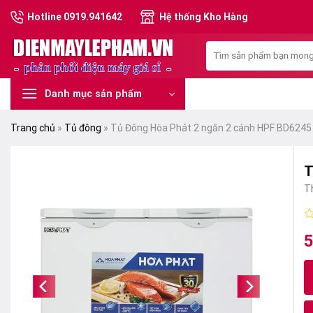
Skip
Hotline 0919.941642
Hệ thống Kho Hàng
to
content
Tìm
kiếm:
Danh mục sản phẩm
Trang chủ
»
Tủ đông
»
Tủ Đông Hòa Phát 2 ngăn 2 cánh HPF BD6245 
T
T
Đ
5
x
h
0
5
s