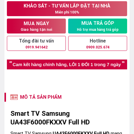
5
KHẢO SÁT - TƯ VẤN LẮP ĐẶT TẠI NHÀ
sao
Miễn phí 100%
MUA TRẢ GÓP
MUA NGAY
Hỗ trợ mua hàng trả góp
Giao hàng tận nơi
Tổng đài tư vấn
Hotline
0919.941642
0909.025.674
MÔ TẢ SẢN PHẨM
Smart TV Samsung
UA43F6000FKXXV Full HD
Smart TV Samsung
UA43F6000FKXXV Full HD
mang