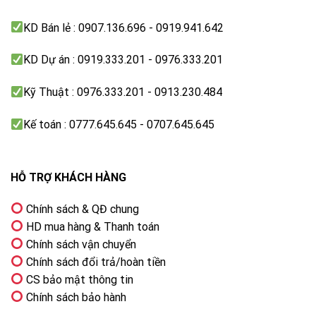
KD Bán lẻ : 0907.136.696 - 0919.941.642
KD Dự án : 0919.333.201 - 0976.333.201
OTS Lite – Âm thanh chuyển động theo hình ảnh
Kỹ Thuật : 0976.333.201 - 0913.230.484
Adaptive Sound tối ưu âm thanh theo nội
dung
Kế toán : 0777.645.645 - 0707.645.645
Adaptive Sound
có khả năng phân tích từng cảnh
trong nội dung đang phát để điều chỉnh âm thanh phù
HỖ TRỢ KHÁCH HÀNG
hợp. Nhờ đó lời thoại, nhạc nền và hiệu ứng được cân
bằng tốt hơn, giúp người xem nghe rõ ràng hơn.
Chính sách & QĐ chung
HD mua hàng & Thanh toán
Q-Symphony đồng bộ loa tivi và loa thanh
Chính sách vận chuyển
Công nghệ
Q-Symphony
cho phép tivi hoạt động
Chính sách đổi trả/hoàn tiền
đồng thời với loa thanh Samsung để tạo nên hệ thống
CS bảo mật thông tin
âm thanh mạnh mẽ và đồng bộ hơn. Nhờ đó trải
Chính sách bảo hành
nghiệm xem phim hoặc nghe nhạc trở nên sống động