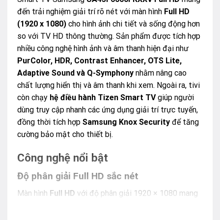
đến trải nghiệm giải trí rõ nét với màn hình
Full HD
(1920 x 1080)
cho hình ảnh chi tiết và sống động hơn
so với TV HD thông thường. Sản phẩm được tích hợp
nhiều công nghệ hình ảnh và âm thanh hiện đại như
PurColor, HDR, Contrast Enhancer, OTS Lite,
Adaptive Sound và Q-Symphony
nhằm nâng cao
chất lượng hiển thị và âm thanh khi xem. Ngoài ra, tivi
còn chạy
hệ điều hành Tizen Smart TV
giúp người
dùng truy cập nhanh các ứng dụng giải trí trực tuyến,
đồng thời tích hợp
Samsung Knox Security
để tăng
cường bảo mật cho thiết bị.
Công nghệ nổi bật
Độ phân giải Full HD sắc nét
Màn hình
Full HD
với độ phân giải 1920 × 1080 mang
lại số lượng điểm ảnh cao hơn so với TV HD thông
thường. Nhờ đó các chương trình truyền hình, phim