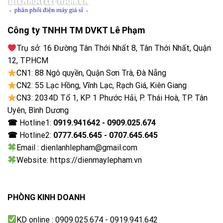
OTS Lite – Âm thanh chuyển động theo
hình ảnh
Công ty TNHH TM DVKT Lê Phạm
Object Tracking Sound Lite (OTS Lite)
tạo hiệu ứng
Trụ sở: 16 Đường Tân Thới Nhất 8, Tân Thới Nhất, Quận
âm thanh chuyển động theo các đối tượng xuất hiện
12, TP.HCM
trên màn hình. Điều này mang lại cảm giác chân thực
CN1: 88 Ngô quyền, Quận Sơn Trà, Đà Nẵng
hơn khi xem các nội dung hành động, thể thao hoặc
CN2: 55 Lạc Hồng, Vĩnh Lạc, Rạch Giá, Kiên Giang
phim ảnh.
CN3: 2034D Tổ 1, KP 1 Phước Hải, P. Thái Hoà, TP. Tân
Uyên, Bình Dương
☎
Hotline1:
0919.941642 - 0909.025.674
☎
Hotline2:
0777.645.645 - 0707.645.645
Email : dienlanhlepham@gmail.com
Website: https://dienmaylepham.vn
PHÒNG KINH DOANH
KD online : 0909.025.674 - 0919.941.642