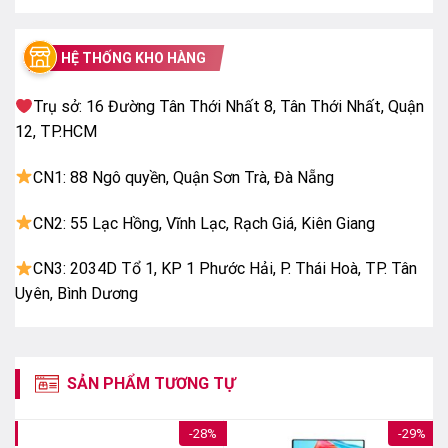
HỆ THỐNG KHO HÀNG
Trụ sở: 16 Đường Tân Thới Nhất 8, Tân Thới Nhất, Quận
12, TP.HCM
CN1: 88 Ngô quyền, Quận Sơn Trà, Đà Nẵng
CN2: 55 Lạc Hồng, Vĩnh Lạc, Rạch Giá, Kiên Giang
CN3: 2034D Tổ 1, KP 1 Phước Hải, P. Thái Hoà, TP. Tân
Uyên, Bình Dương
HDR tăng cường độ sáng và tương phản
Contrast Enhancer tăng chiều sâu hình
SẢN PHẨM TƯƠNG TỰ
ảnh
Công nghệ
Contrast Enhancer
giúp điều chỉnh độ
7%
-28%
-29%