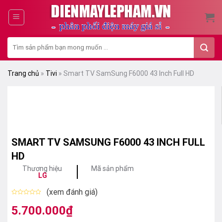
Skip
to
content
Tìm
kiếm:
Trang chủ
»
Tivi
»
Smart TV SamSung F6000 43 Inch Full HD
SMART TV SAMSUNG F6000 43 INCH FULL
HD
Thương hiệu
Mã sản phẩm
LG
(xem đánh giá)
Được
xếp
5.700.000
₫
hạng
0