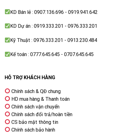
Công nghệ
AI Sound Pro (Virtual 9.1.2)
giúp tối ưu
KD Bán lẻ : 0907.136.696 - 0919.941.642
âm thanh theo nội dung đang phát, đồng thời giả lập
hiệu ứng âm thanh vòm giúp trải nghiệm xem phim và
KD Dự án : 0919.333.201 - 0976.333.201
giải trí trở nên sống động hơn.
Kỹ Thuật : 0976.333.201 - 0913.230.484
Kế toán : 0777.645.645 - 0707.645.645
HỖ TRỢ KHÁCH HÀNG
Chính sách & QĐ chung
HD mua hàng & Thanh toán
Chính sách vận chuyển
Chính sách đổi trả/hoàn tiền
AI Sound Pro tạo hiệu ứng âm thanh vòm
CS bảo mật thông tin
Chính sách bảo hành
Clear Voice Pro làm rõ lời thoại