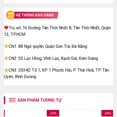
hình lớn.
HỆ THỐNG KHO HÀNG
Trụ sở: 16 Đường Tân Thới Nhất 8, Tân Thới Nhất, Quận
12, TP.HCM
CN1: 88 Ngô quyền, Quận Sơn Trà, Đà Nẵng
CN2: 55 Lạc Hồng, Vĩnh Lạc, Rạch Giá, Kiên Giang
Công nghệ 4K Super Upscaling
CN3: 2034D Tổ 1, KP 1 Phước Hải, P. Thái Hoà, TP. Tân
Uyên, Bình Dương
HDR10 Pro tăng cường độ sáng và màu sắc
HDR10 Pro
giúp cải thiện độ sáng cũng như độ
tương phản của hình ảnh, mang lại màu sắc rực rỡ và
SẢN PHẨM TƯƠNG TỰ
hiển thị chi tiết rõ ràng trong cả vùng sáng lẫn vùng
tối.
7%
-25%
-26%