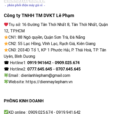
chân thực cao hơn.
Công ty TNHH TM DVKT Lê Phạm
FILMMAKER MODE™ chuẩn điện ảnh
Trụ sở: 16 Đường Tân Thới Nhất 8, Tân Thới Nhất, Quận
Chế độ
FILMMAKER MODE™
giúp tái hiện nội dung
12, TP.HCM
phim đúng với ý đồ của đạo diễn bằng cách giữ
CN1: 88 Ngô quyền, Quận Sơn Trà, Đà Nẵng
nguyên màu sắc, tỷ lệ khung hình và tốc độ khung hình
CN2: 55 Lạc Hồng, Vĩnh Lạc, Rạch Giá, Kiên Giang
gốc.
CN3: 2034D Tổ 1, KP 1 Phước Hải, P. Thái Hoà, TP. Tân
Uyên, Bình Dương
☎
Hotline1:
0919.941642 - 0909.025.674
☎
Hotline2:
0777.645.645 - 0707.645.645
Email : dienlanhlepham@gmail.com
Website: https://dienmaylepham.vn
FILMMAKER MODE™ chuẩn điện ảnh
PHÒNG KINH DOANH
AI Sound Pro tạo hiệu ứng âm thanh vòm
KD online : 0909.025.674 - 0919.941.642