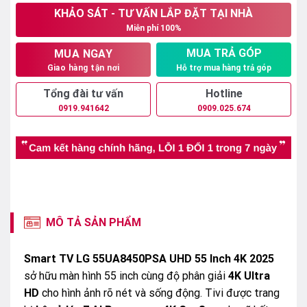
5
KHẢO SÁT - TƯ VẤN LẮP ĐẶT TẠI NHÀ
sao
Miễn phí 100%
MUA TRẢ GÓP
MUA NGAY
Hỗ trợ mua hàng trả góp
Giao hàng tận nơi
Tổng đài tư vấn
Hotline
0919.941642
0909.025.674
MÔ TẢ SẢN PHẨM
Smart TV LG 55UA8450PSA UHD 55 Inch 4K 2025
sở hữu màn hình 55 inch cùng độ phân giải
4K Ultra
HD
cho hình ảnh rõ nét và sống động. Tivi được trang