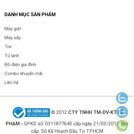
Tivi được tích hợp
Clear Voice Pro
, giúp tăng cường
DANH MỤC SẢN PHẨM
giọng nói trong các chương trình đang phát để người
xem nghe rõ lời thoại ngay cả khi có nhiều âm thanh
Máy giặt
nền.
Máy sấy
Game Optimizer tối ưu trải nghiệm chơi game
Tivi
Tivi hỗ trợ
Game Optimizer, ALLM và HGiG Mode
,
Tủ lạnh
giúp giảm độ trễ đầu vào và tối ưu hiển thị khi chơi
Đồ điện gia đình
game, mang lại chuyển động mượt mà hơn trong các
Combo khuyến mãi
tựa game hành động.
Liên hệ
© 2012
CTY TNHH TM-DV-KT LÊ
PHẠM -
GPKD số: 0311877643 cấp ngày 21/03/2013. Nơi
cấp: Sở Kế Hoạch Đầu Tư TPHCM