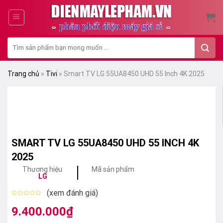
Skip
to
content
Tìm
kiếm:
Trang chủ
»
Tivi
»
Smart TV LG 55UA8450 UHD 55 Inch 4K 2025
SMART TV LG 55UA8450 UHD 55 INCH 4K
2025
Thương hiệu
Mã sản phẩm
LG
(xem đánh giá)
Được
xếp
9.400.000
₫
hạng
0