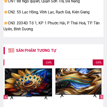
CN1: 88 Ngô quyền, Quận Sơn Trà, Đà Nẵng
Công nghệ
Natural Colour Enhancer
giúp tối ưu khả
năng tái tạo màu sắc, mang lại các gam màu tự nhiên
CN2: 55 Lạc Hồng, Vĩnh Lạc, Rạch Giá, Kiên Giang
và chân thực hơn. Nhờ vậy hình ảnh hiển thị rực rỡ và
gần với thực tế.
CN3: 2034D Tổ 1, KP 1 Phước Hải, P. Thái Hoà, TP. Tân
Uyên, Bình Dương
SẢN PHẨM TƯƠNG TỰ
8%
-24%
-34%