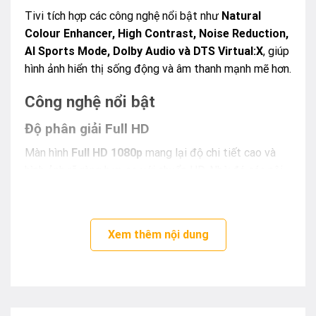
Tivi tích hợp các công nghệ nổi bật như
Natural
Colour Enhancer, High Contrast, Noise Reduction,
AI Sports Mode, Dolby Audio và DTS Virtual:X
, giúp
hình ảnh hiển thị sống động và âm thanh mạnh mẽ hơn.
Công nghệ nổi bật
Độ phân giải Full HD
Màn hình
Full HD 1080p
mang lại độ chi tiết cao và
hình ảnh rõ ràng hơn so với chuẩn HD. Nhờ đó các nội
dung phim ảnh, chương trình truyền hình hoặc video
trực tuyến đều được hiển thị sắc nét và dễ xem hơn.
Xem thêm nội dung