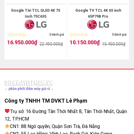
h
Google Tivi TCL QLED 4K 75
Google TV TCL 4K 65 inch
Inch 75C655
65P79B Pro
iá
0 đánh giá
0 đánh giá
Được
Được
16.950.000
₫
10.150.000
₫
₫
22.450.000
₫
15.450.000
₫
xếp
xếp
Giá
Giá
Giá
Giá
hạng
hạng
Natural Colour Enhancer
gốc
hiện
gốc
hiện
0
0
là:
tại
là:
tại
5
5
22.450.000₫.
là:
15.450.000₫.
là:
sao
sao
16.950.000₫.
10.150.000₫.
High Contrast
Tính năng
High Contrast
tăng cường độ tương phản
giữa vùng sáng và vùng tối trong khung hình, giúp hình
ảnh có chiều sâu và nổi bật hơn.
Công ty TNHH TM DVKT Lê Phạm
Trụ sở: 16 Đường Tân Thới Nhất 8, Tân Thới Nhất, Quận
12, TP.HCM
CN1: 88 Ngô quyền, Quận Sơn Trà, Đà Nẵng
CN2: 55 Lạc Hồng, Vĩnh Lạc, Rạch Giá, Kiên Giang