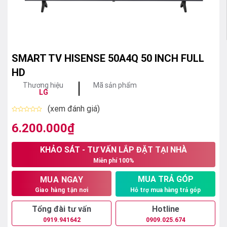
SMART TV HISENSE 50A4Q 50 INCH FULL
HD
Thương hiệu
Mã sản phẩm
LG
(xem đánh giá)
Được
xếp
6.200.000
₫
hạng
0
5
KHẢO SÁT - TƯ VẤN LẮP ĐẶT TẠI NHÀ
sao
Miễn phí 100%
MUA TRẢ GÓP
MUA NGAY
Hỗ trợ mua hàng trả góp
Giao hàng tận nơi
Tổng đài tư vấn
Hotline
0919.941642
0909.025.674