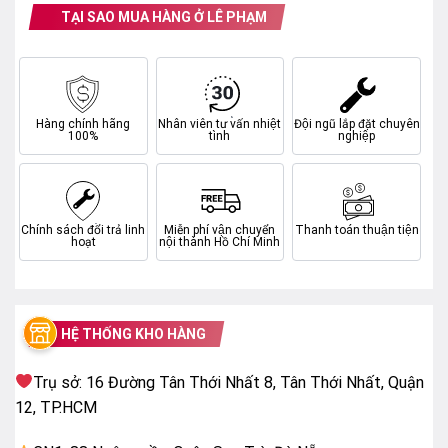
TẠI SAO MUA HÀNG Ở LÊ PHẠM
Hàng chính hãng
Nhân viên tư vấn nhiệt
Đội ngũ lắp đặt chuyên
100%
tình
nghiệp
Chính sách đổi trả linh
Miễn phí vận chuyển
Thanh toán thuận tiện
hoạt
nội thành Hồ Chí Minh
HỆ THỐNG KHO HÀNG
Độ phân giải Full HD
Trụ sở: 16 Đường Tân Thới Nhất 8, Tân Thới Nhất, Quận
12, TP.HCM
Natural Colour Enhancer