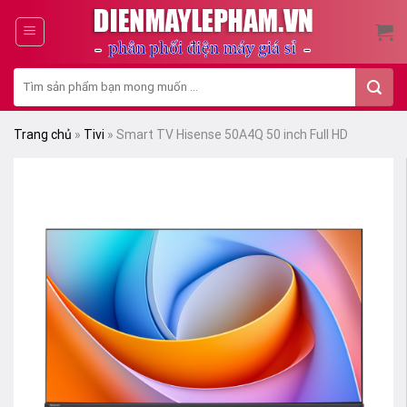
Skip
to
content
Tìm
kiếm:
Trang chủ
»
Tivi
»
Smart TV Hisense 50A4Q 50 inch Full HD