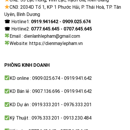
CN3: 2034D Tổ 1, KP 1 Phước Hải, P. Thái Hoà, TP. Tân
Uyên, Bình Dương
☎
Hotline1:
0919.941642 - 0909.025.674
☎
Hotline2:
0777.645.645 - 0707.645.645
Email : dienlanhlepham@gmail.com
Website: https://dienmaylepham.vn
PHÒNG KINH DOANH
KD online : 0909.025.674 - 0919.941.642
KD Bán lẻ : 0907.136.696 - 0919.941.642
KD Dự án : 0919.333.201 - 0976.333.201
High Contrast
Kỹ Thuật : 0976.333.201 - 0913.230.484
Noise Reduction