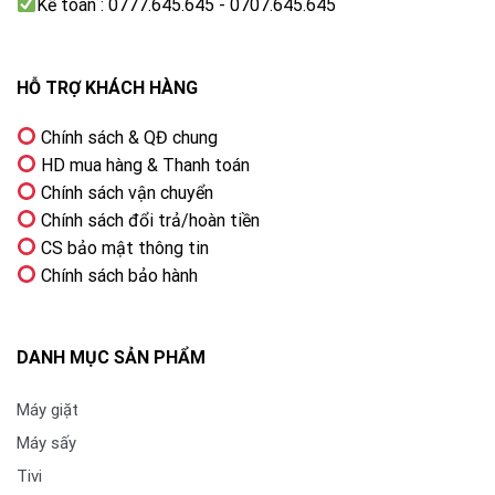
Kế toán : 0777.645.645 - 0707.645.645
Noise Reduction
giúp giảm hiện tượng nhiễu hình khi
xem các nguồn nội dung chất lượng thấp, từ đó cải
thiện độ rõ và độ mượt của hình ảnh.
HỖ TRỢ KHÁCH HÀNG
Chính sách & QĐ chung
HD mua hàng & Thanh toán
Chính sách vận chuyển
Chính sách đổi trả/hoàn tiền
CS bảo mật thông tin
Chính sách bảo hành
DANH MỤC SẢN PHẨM
Máy giặt
Máy sấy
Tivi