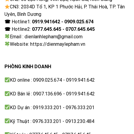
Âm thanh lan tỏa
CN3: 2034D Tổ 1, KP 1 Phước Hải, P. Thái Hoà, TP. Tân
Uyên, Bình Dương
Tivi sử dụng công nghệ âm thanh Dolby Digital
☎
Hotline1:
0919.941642 - 0909.025.674
Plus tái tạo âm thanh vòm cho phép người dùng trải
☎
Hotline2:
0777.645.645 - 0707.645.645
nghiệm chất âm vang, sống động như trong rạp chiếu
Email : dienlanhlepham@gmail.com
phim.
Website: https://dienmaylepham.vn
Hai loa monomer 10W và Dolby Audio Sound giúp tối
ưu hóa hiệu suất âm thanh và mang đến chất âm tốt
PHÒNG KINH DOANH
hơn, giảm độ nhiễu tạp âm.
KD online : 0909.025.674 - 0919.941.642
Kết nối không giới hạn
KD Bán lẻ : 0907.136.696 - 0919.941.642
Tivi Coocaa 55Y72 hỗ trợ kết nối không dây với nhiều
thiết bị ngoại vi khác thông qua Bidirectional
KD Dự án : 0919.333.201 - 0976.333.201
Bluetooth 5.1. Tính năng này giúp bạn có thể phát
Kỹ Thuật : 0976.333.201 - 0913.230.484
nhạc, xem phim,… trên điện thoại thông minh và tivi.