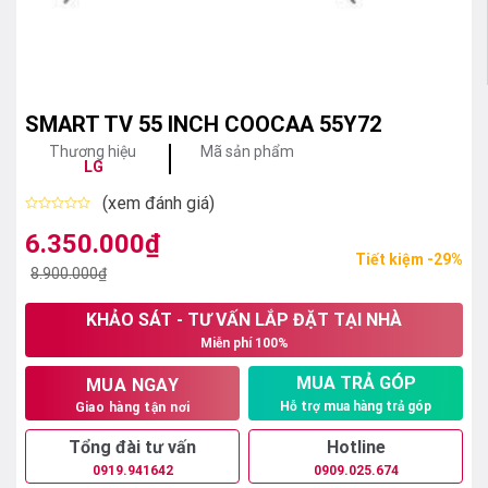
SMART TV 55 INCH COOCAA 55Y72
Thương hiệu
Mã sản phẩm
LG
(xem đánh giá)
Được
xếp
6.350.000
₫
Giá
Giá
hạng
Tiết kiệm -29%
0
gốc
hiện
8.900.000
₫
5
sao
là:
tại
KHẢO SÁT - TƯ VẤN LẮP ĐẶT TẠI NHÀ
8.900.000₫.
là:
Miễn phí 100%
6.350.000₫.
MUA TRẢ GÓP
MUA NGAY
Hỗ trợ mua hàng trả góp
Giao hàng tận nơi
Tổng đài tư vấn
Hotline
0919.941642
0909.025.674