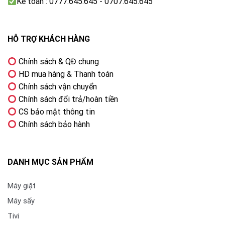
Kế toán : 0777.645.645 - 0707.645.645
Điều khiển bằng giọng nói
Tivi cũng cung cấp khả năng điều khiển giọng nói từ
xa giúp bạn tìm kiếm thông tin hoặc thực hiện các
HỖ TRỢ KHÁCH HÀNG
thao tác trên tivi một cách tiện lợi và tối ưu hơn.
Chính sách & QĐ chung
Lưu ý:
Hình ảnh sản phẩm chỉ có tính chất minh họa,
HD mua hàng & Thanh toán
chi tiết sản phẩm, màu sắc, thiết kế và thông số kỹ
Chính sách vận chuyển
thuật có thể thay đổi tùy theo sản phẩm thực tế mà
Chính sách đổi trả/hoàn tiền
không cần thông báo trước.
CS bảo mật thông tin
Chính sách bảo hành
DANH MỤC SẢN PHẨM
Máy giặt
Máy sấy
Tivi