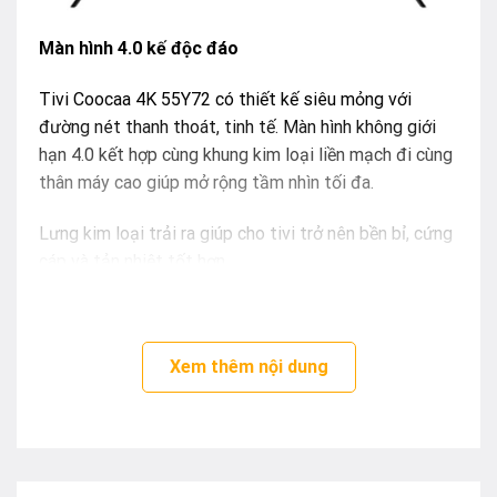
Màn hình 4.0 kế độc đáo
Tivi Coocaa 4K 55Y72 có thiết kế siêu mỏng với
đường nét thanh thoát, tinh tế. Màn hình không giới
hạn 4.0 kết hợp cùng khung kim loại liền mạch đi cùng
thân máy cao giúp mở rộng tầm nhìn tối đa.
Lưng kim loại trải ra giúp cho tivi trở nên bền bỉ, cứng
cáp và tản nhiệt tốt hơn.
Kích thước màn hình tivi là 55 inch phù hợp với các
không gian có diện tích rộng lớn như phòng họp, phòng
Xem thêm nội dung
khách,…