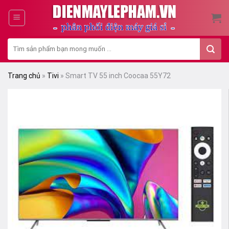
Skip
to
content
Tìm
kiếm:
Trang chủ
»
Tivi
»
Smart TV 55 inch Coocaa 55Y72