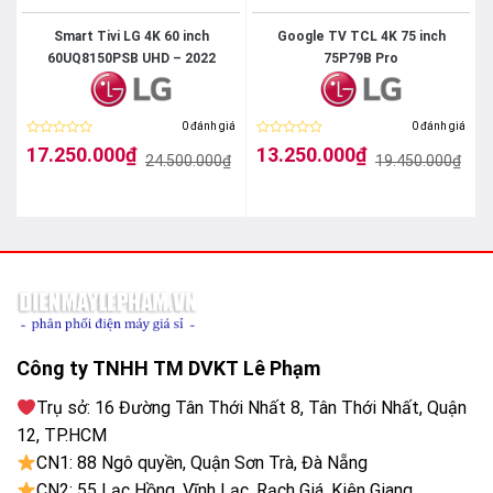
Smart Tivi LG 4K 60 inch
Google TV TCL 4K 75 inch
60UQ8150PSB UHD – 2022
75P79B Pro
iá
0 đánh giá
0 đánh giá
Được
Được
17.250.000
₫
13.250.000
₫
₫
24.500.000
₫
19.450.000
₫
xếp
xếp
Giá
Giá
Giá
Giá
hạng
hạng
gốc
hiện
gốc
hiện
0
0
là:
tại
là:
tại
5
5
24.500.000₫.
là:
19.450.000₫.
là:
sao
sao
17.250.000₫.
13.250.000₫.
Bảo vệ mắt của bạn
Màn hình tivi có tích hợp công nghệ Eye Care TV và
nhiều công nghệ tiên tiến khác để bảo vệ đôi mắt
Công ty TNHH TM DVKT Lê Phạm
người xem.
Trụ sở: 16 Đường Tân Thới Nhất 8, Tân Thới Nhất, Quận
12, TP.HCM
Công nghệ Filmmaker Mode làm giảm ánh sáng xanh,
CN1: 88 Ngô quyền, Quận Sơn Trà, Đà Nẵng
chống mỏi mắt tốt hơn.
CN2: 55 Lạc Hồng, Vĩnh Lạc, Rạch Giá, Kiên Giang