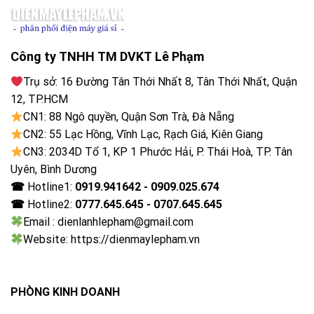
Công ty TNHH TM DVKT Lê Phạm
Trụ sở: 16 Đường Tân Thới Nhất 8, Tân Thới Nhất, Quận
12, TP.HCM
CN1: 88 Ngô quyền, Quận Sơn Trà, Đà Nẵng
Quantum HDR tăng cường độ tương phản
CN2: 55 Lạc Hồng, Vĩnh Lạc, Rạch Giá, Kiên Giang
CN3: 2034D Tổ 1, KP 1 Phước Hải, P. Thái Hoà, TP. Tân
Color Booster Pro tối ưu màu sắc bằng AI
Uyên, Bình Dương
☎
Hotline1:
0919.941642 - 0909.025.674
Công nghệ
Color Booster Pro
sử dụng trí tuệ nhân
☎
Hotline2:
0777.645.645 - 0707.645.645
tạo để phân tích từng khung hình và cải thiện màu
Email : dienlanhlepham@gmail.com
sắc, giúp hình ảnh trở nên sống động và tự nhiên hơn.
Website: https://dienmaylepham.vn
PHÒNG KINH DOANH