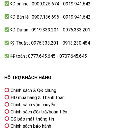
KD online : 0909.025.674 - 0919.941.642
KD Bán lẻ : 0907.136.696 - 0919.941.642
KD Dự án : 0919.333.201 - 0976.333.201
Kỹ Thuật : 0976.333.201 - 0913.230.484
Kế toán : 0777.645.645 - 0707.645.645
Color Booster Pro tối ưu màu sắc bằng AI
HỖ TRỢ KHÁCH HÀNG
Motion Xcelerator hiển thị chuyển động
mượt
Chính sách & QĐ chung
HD mua hàng & Thanh toán
Motion Xcelerator
giúp giảm hiện tượng nhòe hình
Chính sách vận chuyển
trong các cảnh chuyển động nhanh, mang lại trải
Chính sách đổi trả/hoàn tiền
nghiệm xem thể thao hoặc phim hành động mượt mà
CS bảo mật thông tin
hơn.
Chính sách bảo hành