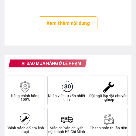
Bộ xử lý Q4 AI Processor
Tivi sử dụng
Q4 AI Processor
giúp phân tích nội
dung hiển thị theo thời gian thực để tối ưu hình ảnh và
Xem thêm nội dung
âm thanh. Nhờ khả năng
AI Upscaling
, các nội dung có
độ phân giải thấp sẽ được nâng cấp gần chuẩn 4K để
hiển thị rõ nét hơn.
TẠI SAO MUA HÀNG Ở LÊ PHẠM
Hàng chính hãng
Nhân viên tư vấn nhiệt
Đội ngũ lắp đặt chuyên
100%
tình
nghiệp
Chính sách đổi trả linh
Miễn phí vận chuyển
Thanh toán thuận tiện
hoạt
nội thành Hồ Chí Minh