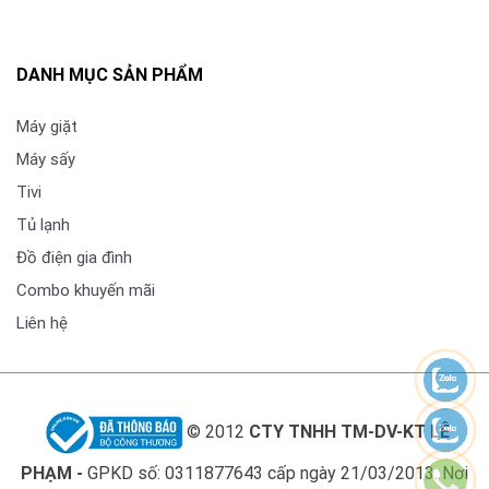
DANH MỤC SẢN PHẨM
Máy giặt
Máy sấy
Tivi
Tủ lạnh
Đồ điện gia đình
Combo khuyến mãi
Liên hệ
Motion Xcelerator hiển thị chuyển động mượt
OTS Lite – Âm thanh chuyển động theo
hình ảnh
© 2012
CTY TNHH TM-DV-KT LÊ
Công nghệ
Object Tracking Sound Lite (OTS Lite)
PHẠM -
GPKD số: 0311877643 cấp ngày 21/03/2013. Nơi
giúp âm thanh di chuyển theo vị trí của các đối tượng