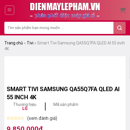
Skip
to
content
Tìm
kiếm:
Trang chủ
»
Tivi
»
Smart Tivi Samsung QA55Q7FA QLED AI 55 inch
4K
SMART TIVI SAMSUNG QA55Q7FA QLED AI
55 INCH 4K
Thương hiệu
Mã sản phẩm
LG
(xem đánh giá)
Được
xếp
9.850.000
₫