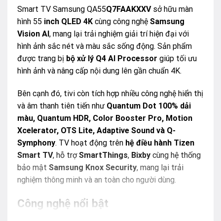
Smart TV Samsung QA55
Q7FAAKXXV
sở hữu màn
hình 55
inch QLED 4K
cùng công nghệ
Samsung
Vision AI
, mang lại trải nghiệm giải trí hiện đại với
hình ảnh sắc nét và màu sắc sống động. Sản phẩm
được trang bị
bộ xử lý Q4 AI Processor
giúp tối ưu
hình ảnh và nâng cấp nội dung lên gần chuẩn 4K.
Bên cạnh đó, tivi còn tích hợp nhiều công nghệ hiển thị
và âm thanh tiên tiến như
Quantum Dot 100% dải
màu, Quantum HDR, Color Booster Pro, Motion
Xcelerator, OTS Lite, Adaptive Sound và Q-
Symphony
. TV hoạt động trên
hệ điều hành Tizen
Smart TV
, hỗ trợ
SmartThings
,
Bixby
cùng hệ thống
bảo mật
Samsung Knox Security
, mang lại trải
nghiệm thông minh và an toàn cho người dùng.
Công nghệ nổi bật