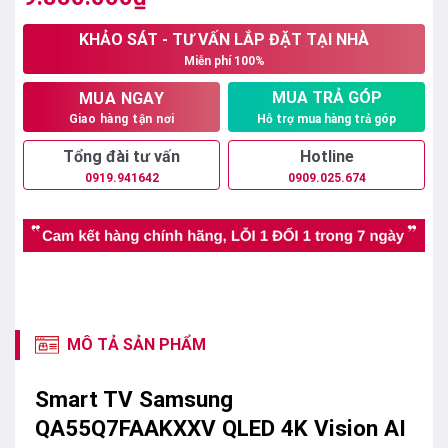
hạng
0
5
KHẢO SÁT - TƯ VẤN LẮP ĐẶT TẠI NHÀ
sao
Miễn phí 100%
MUA TRẢ GÓP
MUA NGAY
Hỗ trợ mua hàng trả góp
Giao hàng tận nơi
Tổng đài tư vấn
Hotline
0919.941642
0909.025.674
MÔ TẢ SẢN PHẨM
Smart TV Samsung
QA55Q7FAAKXXV QLED 4K Vision AI