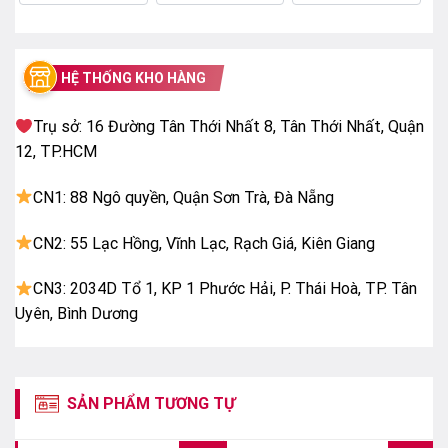
Bộ xử lý Q4 AI Processor
HỆ THỐNG KHO HÀNG
Công nghệ Quantum Dot – 100% dải màu
Trụ sở: 16 Đường Tân Thới Nhất 8, Tân Thới Nhất, Quận
Nhờ công nghệ
Quantum Dot
, tivi có khả năng tái tạo
12, TP.HCM
100% dải màu
theo tiêu chuẩn DCI-P3, mang đến
màu sắc rực rỡ và chân thực ở nhiều mức độ sáng
CN1: 88 Ngô quyền, Quận Sơn Trà, Đà Nẵng
khác nhau.
CN2: 55 Lạc Hồng, Vĩnh Lạc, Rạch Giá, Kiên Giang
CN3: 2034D Tổ 1, KP 1 Phước Hải, P. Thái Hoà, TP. Tân
Uyên, Bình Dương
SẢN PHẨM TƯƠNG TỰ