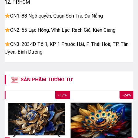
12, TP.HCM
– Giảm độ trễ chơi game Auto Low Latency Mode
(ALLM)
CN1: 88 Ngô quyền, Quận Sơn Trà, Đà Nẵng
– Công nghệ kiểm soát đèn nền Quantum Matrix
CN2: 55 Lạc Hồng, Vĩnh Lạc, Rạch Giá, Kiên Giang
Technology
– AI Customization Mode
CN3: 2034D Tổ 1, KP 1 Phước Hải, P. Thái Hoà, TP. Tân
Uyên, Bình Dương
Bộ xử lý
Bộ xử lý AI NQ4 thế hệ 2
Tần số quét thực
SẢN PHẨM TƯƠNG TỰ
120 Hz
Công nghệ âm thanh
3%
-17%
-24%
Tổng công suất loa
60W
Số lượng loa
8 loa