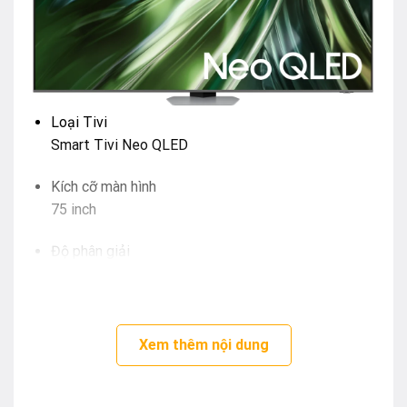
Loại Tivi
Smart Tivi Neo QLED
Kích cỡ màn hình
75 inch
Độ phân giải
4K (Ultra HD)
Loại màn hình
Tizen
Xem thêm nội dung
Hệ điều hành
Kim loại