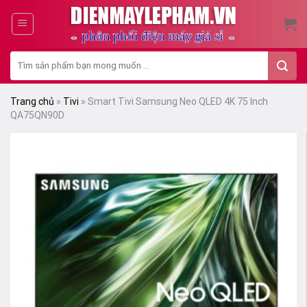
Skip
to
content
Tìm
kiếm:
Trang chủ
»
Tivi
»
Smart Tivi Samsung Neo QLED 4K 75 Inch
QA75QN90D