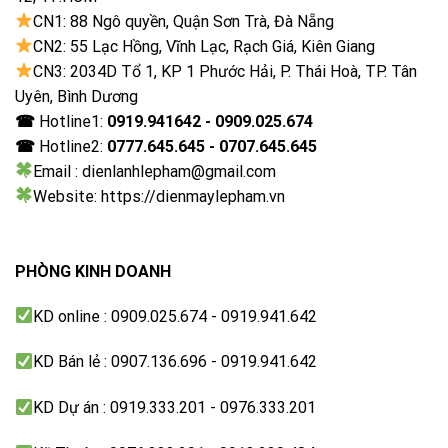
Bluetooth (Kết nối bàn phím, chuột)
CN1: 88 Ngô quyền, Quận Sơn Trà, Đà Nẵng
CN2: 55 Lạc Hồng, Vĩnh Lạc, Rạch Giá, Kiên Giang
USB
CN3: 2034D Tổ 1, KP 1 Phước Hải, P. Thái Hoà, TP. Tân
2 cổng USB A
Uyên, Bình Dương
☎
Hotline1:
0919.941642 - 0909.025.674
Cổng nhận hình ảnh, âm thanh
☎
Hotline2:
0777.645.645 - 0707.645.645
4 cổng HDMI
Email : dienlanhlepham@gmail.com
Website: https://dienmaylepham.vn
Tiện ích
Điều khiển tivi bằng điện thoại
SmartThings
PHÒNG KINH DOANH
Điều khiển bằng giọng nói
KD online : 0909.025.674 - 0919.941.642
Tìm kiếm giọng nói trên YouTube bằng tiếng Việt,
Bixby có tiếng Việt
KD Bán lẻ : 0907.136.696 - 0919.941.642
Chiếu hình từ điện thoại lên TV
KD Dự án : 0919.333.201 - 0976.333.201
AirPlay 2