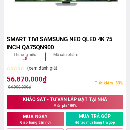
SMART TIVI SAMSUNG NEO QLED 4K 75
INCH QA75QN90D
Thương hiệu
Mã sản phẩm
LG
(xem đánh giá)
Được
xếp
56.870.000
₫
Giá
Giá
hạng
Tiết kiệm -33%
0
gốc
hiện
84.900.000
₫
5
sao
là:
tại
KHẢO SÁT - TƯ VẤN LẮP ĐẶT TẠI NHÀ
84.900.000₫.
là:
Miễn phí 100%
56.870.000₫.
MUA TRẢ GÓP
MUA NGAY
Hỗ trợ mua hàng trả góp
Giao hàng tận nơi