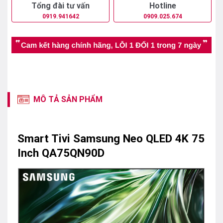
Tổng đài tư vấn
Hotline
0919.941642
0909.025.674
MÔ TẢ SẢN PHẨM
Smart Tivi Samsung Neo QLED 4K 75
Inch QA75QN90D