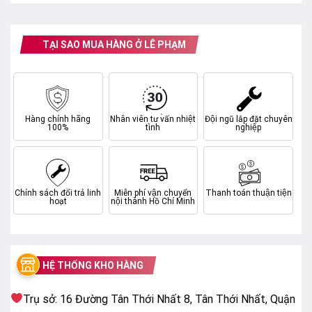
Chất liệu chân đế
TẠI SAO MUA HÀNG Ở LÊ PHẠM
Kim loại
Công nghệ hình ảnh
Công nghệ hình ảnh
– Tối ưu độ sáng HDR Brightness Optimizer
Hàng chính hãng
Nhân viên tư vấn nhiệt
Đội ngũ lắp đặt chuyên
100%
tình
nghiệp
– Nâng cao độ sâu hình ảnh Real Depth Enhancer
Pro
– AI HDR Remastering
– Công nghệ Supersize Picture Enhancer tối ưu
Chính sách đổi trả linh
Miễn phí vận chuyển
Thanh toán thuận tiện
hoạt
nội thành Hồ Chí Minh
hình ảnh cho màn hình siêu lớn bằng AI
– Neo Quantum HDR+
– Công nghệ kiểm soát đèn nền Ultimate UHD
Dimming
HỆ THỐNG KHO HÀNG
– Chống chói Anti Reflection
– Chống xé hình FreeSync Premium Pro
Trụ sở: 16 Đường Tân Thới Nhất 8, Tân Thới Nhất, Quận
– Góc nhìn rộng Wide Viewing Angle