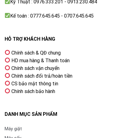
Kỹ Thuật : 0976.333.201 - 0913.230.484
Remote thông minh
One Remote sạc qua USB C & ánh sáng
Kế toán : 0777.645.645 - 0707.645.645
Kết nối ứng dụng các thiết bị trong nhà
SmartThings
HỖ TRỢ KHÁCH HÀNG
Thông tin lắp đặt
Chính sách & QĐ chung
HD mua hàng & Thanh toán
Kích thước có chân, đặt bàn
Chính sách vận chuyển
Ngang 167 cm – Cao 101.72 cm – Dày 30.12 cm
Chính sách đổi trả/hoàn tiền
Khối lượng có chân
CS bảo mật thông tin
39.7 kg
Chính sách bảo hành
Kích thước không chân, treo tường
Ngang 167 cm – Cao 95.74 cm – Dày 2.77 cm
DANH MỤC SẢN PHẨM
Khối lượng không chân
Máy giặt
34.1 kg