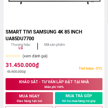
SMART TIVI SAMSUNG 4K 85 INCH
UA85DU7700
Thương hiệu
Mã sản phẩm
LG
(xem đánh giá)
Được
xếp
31.450.000
₫
Giá
Giá
hạng
Tiết kiệm -31%
0
gốc
hiện
45.900.000
₫
5
sao
là:
tại
KHẢO SÁT - TƯ VẤN LẮP ĐẶT TẠI NHÀ
45.900.000₫.
là:
Miễn phí 100%
31.450.000₫.
MUA TRẢ GÓP
MUA NGAY
Hỗ trợ mua hàng trả góp
Giao hàng tận nơi