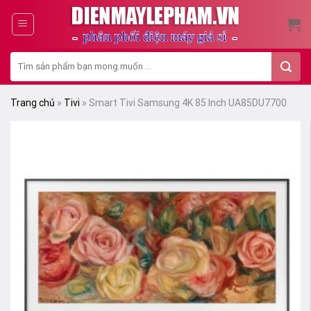
Skip
to
content
Tìm
kiếm:
Trang chủ
»
Tivi
»
Smart Tivi Samsung 4K 85 Inch UA85DU7700