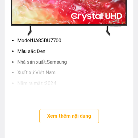
Model:
UA85DU7700
Màu sắc:
Đen
Nhà sản xuất:
Samsung
Xuất xứ:
Việt Nam
Năm ra mắt :
2024
Thời gian bảo hành:
24 Tháng
Địa điểm bảo hành:
Toàn Quốc
Loại Tivi:
Smart Tivi
Xem thêm nội dung
Kích thước màn hình:
85 inch
Độ phân giải:
4K