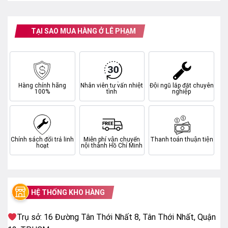
Hệ điều hành
Tizen
TẠI SAO MUA HÀNG Ở LÊ PHẠM
Chất liệu chân đế
Kim loại
Chất liệu viền tivi
Kim loại
Công nghệ hình ảnh
Purcolor, HDR10, Công nghệ UHD Dimming,
Hàng chính hãng
Nhân viên tư vấn nhiệt
Đội ngũ lắp đặt chuyên
100%
tình
nghiệp
Contrast Enhancer
Bộ xử lý
Bộ xử lý tinh thể 4K
Tần số quét thực
60 Hz
Chính sách đổi trả linh
Miễn phí vận chuyển
Thanh toán thuận tiện
Tổng công suất loa
20W
hoạt
nội thành Hồ Chí Minh
Âm thanh vòm
Đang cập nhật
Kết nối Internet
Wifi, Cổng mạng LAN
HỆ THỐNG KHO HÀNG
Kết nối không dây
Bluetooth (Kết nối bàn phím,
chuột)
Trụ sở: 16 Đường Tân Thới Nhất 8, Tân Thới Nhất, Quận