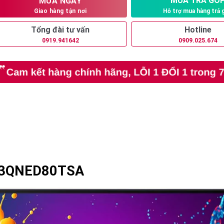
MUA TRẢ GÓ
MUA NGAY
Hỗ trợ mua hàng trả 
Giao hàng tận nơi
Tổng đài tư vấn
Hotline
0919.941642
0909.025.674
 43QNED80TSA