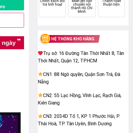
P
Chính sách đổi
Miễn phí vận
Thanh toán
trả linh hoạt
chuyển nội
thuận tiện
góp
thành Hồ Chí
Minh
HỆ THỐNG KHO HÀNG
Trụ sở: 16 Đường Tân Thới Nhất 8, Tân
Thới Nhất, Quận 12, TP.HCM
CN1: 88 Ngô quyền, Quận Sơn Trà, Đà
Nẵng
CN2: 55 Lạc Hồng, Vĩnh Lạc, Rạch Giá,
Kiên Giang
CN3: 2034D Tổ 1, KP 1 Phước Hải, P.
Thái Hoà, TP. Tân Uyên, Bình Dương