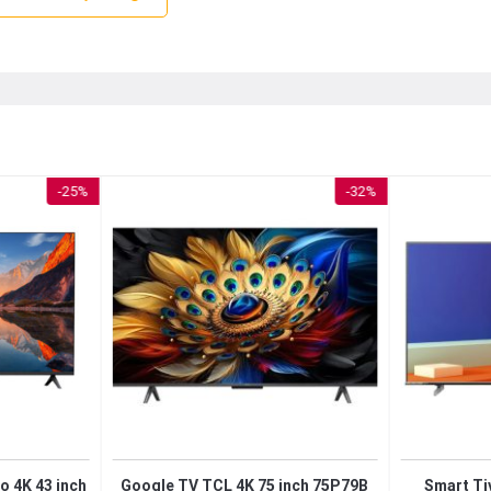
K 43 inch
43QNED80TSA
bao gồm:
-25%
-32%
HD (3840 x 2160 pixels)
ion, HDR10 Pro, HLG
4
en 7 AI 4K Processor
 USB 2.0, LAN, Wi-Fi, Bluetooth
o 4K 43 inch
Google TV TCL 4K 75 inch 75P79B
Smart Ti