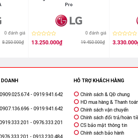
A
Pro
5 x 257 mm
0 đánh giá
0 đánh giá
Được
Được
13.250.000
₫
3.330.000
8.250.000
₫
19.450.000
₫
Giá
Giá
Giá
Giá
xếp
xếp
gốc
hiện
gốc
hiện
hạng
hạng
 LG
4K 43 inch
43QNED80TSA
còn sở hữu nhiều tính năng thôn
là:
tại
là:
tại
0
0
19.450.000₫.
là:
4.550.000₫.
là:
5
5
13.250.000₫.
3.330.000₫.
sao
sao
của tấm nền LCD và OLED, mang đến hình ảnh sắc nét, độ tươn
H DOANH
HỖ TRỢ KHÁCH HÀNG
HLG giúp nâng cao chất lượng hình ảnh, mang đến trải nghiệm xe
: 0909.025.674 - 0919.941.642
Chính sách & QĐ chung
HD mua hàng & Thanh toá
: 0907.136.696 - 0919.941.642
Chính sách vận chuyển
g, tích hợp nhiều ứng dụng giải trí, streaming phổ biến.
Chính sách đổi trả/hoàn ti
ăng xử lý nội dung 4K cực mạnh mẽ, đồng thời hỗ trợ trí tuệ nhâ
 0919.333.201 - 0976.333.201
CS bảo mật thông tin
Chính sách bảo hành
 0976.333.201 - 0913.230.484