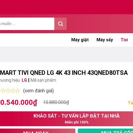
Máy giặt
Máy sấy
Tivi
MART TIVI QNED LG 4K 43 INCH 43QNED80TSA
hương hiệu
LG
Mã sản phẩm
(xem đánh giá)
ược
0.540.000
₫
iá
iá
15.880.000
₫
ếp
Ti
ạng
ốc
ện
KHẢO SÁT - TƯ VẤN LẮP ĐẶT TẠI NHÀ
:
i
ao
Miễn phí 100%
5.880.000₫.
:
0.540.000₫.