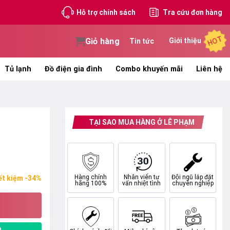
Hỗ trợ chính sách
Tra cứu đơn hàng
HOT
Giỏ hàng
Giới thiệu
Tin tức
Tủ lạnh
Đồ điện gia đình
Combo khuyến mãi
Liên hệ
TẠI SAO MUA HÀNG Ở LÊ PHẠM
Hàng chính
Nhân viên tư
Đội ngũ lắp đặt
ết kiệm -34%
hãng 100%
vấn nhiệt tình
chuyên nghiệp