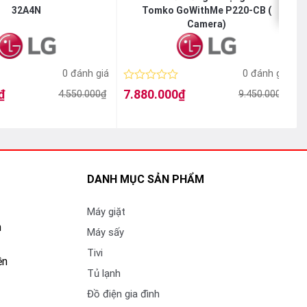
32A4N
Tomko GoWithMe P220-CB (
Camera)
0 đánh giá
0 đánh giá
Được
₫
7.880.000
₫
4.550.000
₫
9.450.000
₫
Giá
Giá
xếp
gốc
hiện
hạng
g minh và
là:
tại
l
t
0
9.450.000₫.
là:
l
5
7.880.000₫.
sao
g phản cao
DANH MỤC SẢN PHẨM
m phim
Máy giặt
n
Máy sấy
Tivi
ền
n tạo AI để
Tủ lạnh
Đồ điện gia đình