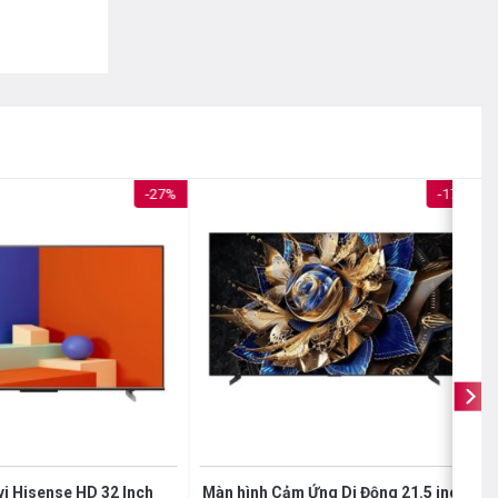
-27%
-17%
vi Hisense HD 32 Inch
Màn hình Cảm Ứng Di Động 21.5 inch