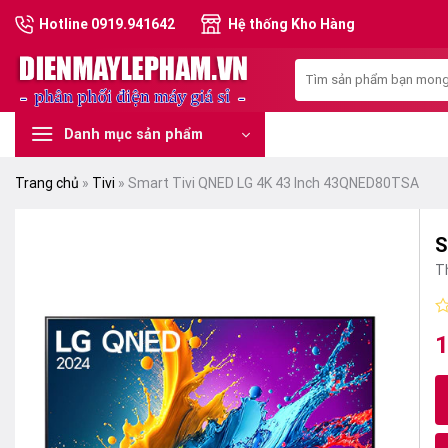
Skip
Hotline 0919.941642
Hệ thống Kho Hàng
to
content
Tìm
kiếm:
Danh mục sản phẩm
Trang chủ
»
Tivi
»
Smart Tivi QNED LG 4K 43 Inch 43QNED80TSA
S
T
Đ
1
G
G
x
h
g
hi
0
là
tạ
5
s
1
là
1