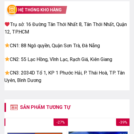
Bixby (Chưa có tiếng Việt)
Google Assistant có
HỆ THỐNG KHO HÀNG
tiếng Việt
Tìm kiếm giọng nói trên YouTube bằng
tiếng Việt
Trụ sở: 16 Đường Tân Thới Nhất 8, Tân Thới Nhất, Quận
Remote thông minh:
12, TP.HCM
One Remote sạc qua USB C & ánh sáng
CN1: 88 Ngô quyền, Quận Sơn Trà, Đà Nẵng
Chiếu hình từ điện thoại lên TV
CN2: 55 Lạc Hồng, Vĩnh Lạc, Rạch Giá, Kiên Giang
AirPlay 2
Tap View
CN3: 2034D Tổ 1, KP 1 Phước Hải, P. Thái Hoà, TP. Tân
Kích thước:
Uyên, Bình Dương
Ngang 112 cm – Cao 70.9 cm – Dày 19.9 cm
SẢN PHẨM TƯƠNG TỰ
7%
-27%
-39%