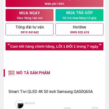
Miễn phí 100%
9.180.000₫.
MUA TRẢ GÓP
MUA NGAY
Hỗ trợ mua hàng trả góp
Giao hàng tận nơi
Tổng đài tư vấn
Hotline
0919.941642
0909.025.674
MÔ TẢ SẢN PHẨM
Smart Tivi QLED 4K 50 inch Samsung QA50Q65A