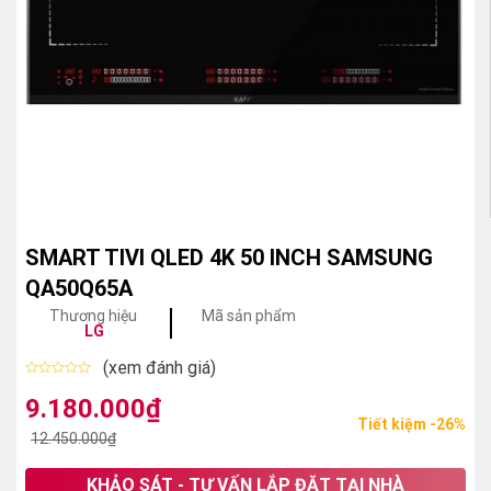
SMART TIVI QLED 4K 50 INCH SAMSUNG
QA50Q65A
Thương hiệu
Mã sản phẩm
LG
(xem đánh giá)
Được
xếp
9.180.000
₫
Giá
Giá
hạng
Tiết kiệm -26%
0
gốc
hiện
12.450.000
₫
5
sao
là:
tại
KHẢO SÁT - TƯ VẤN LẮP ĐẶT TẠI NHÀ
12.450.000₫.
là: