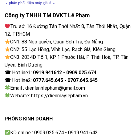
Công ty TNHH TM DVKT Lê Phạm
Trụ sở: 16 Đường Tân Thới Nhất 8, Tân Thới Nhất, Quận
12, TP.HCM
CN1: 88 Ngô quyền, Quận Sơn Trà, Đà Nẵng
CN2: 55 Lạc Hồng, Vĩnh Lạc, Rạch Giá, Kiên Giang
CN3: 2034D Tổ 1, KP 1 Phước Hải, P. Thái Hoà, TP. Tân
Uyên, Bình Dương
☎
Hotline1:
0919.941642 - 0909.025.674
☎
Hotline2:
0777.645.645 - 0707.645.645
Email : dienlanhlepham@gmail.com
Website: https://dienmaylepham.vn
PHÒNG KINH DOANH
KD online : 0909.025.674 - 0919.941.642