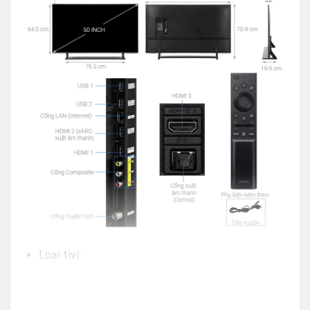
Loại tivi:
Smart Tivi QLED
50 inch
4K