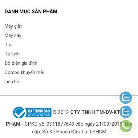
DANH MỤC SẢN PHẨM
Máy giặt
Máy sấy
Tivi
Tủ lạnh
Đồ điện gia đình
Combo khuyến mãi
Liên hệ
© 2012
CTY TNHH TM-DV-KT LÊ
PHẠM -
GPKD số: 0311877643 cấp ngày 21/03/2013. Nơi
cấp: Sở Kế Hoạch Đầu Tư TPHCM