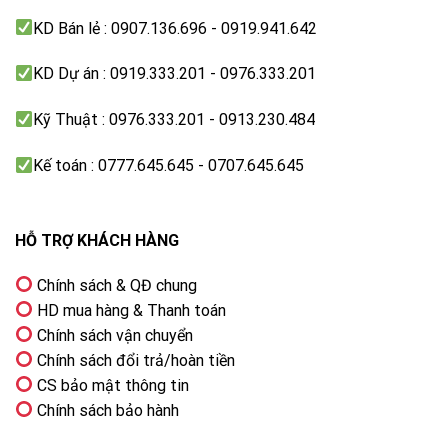
KD Bán lẻ : 0907.136.696 - 0919.941.642
Nhận
diện
Không
khuôn
KD Dự án : 0919.333.201 - 0976.333.201
mặt:
Khoảng
Kỹ Thuật : 0976.333.201 - 0913.230.484
cách
3 – 4 mét
ngồi
Kế toán : 0777.645.645 - 0707.645.645
xem:
HỖ TRỢ KHÁCH HÀNG
Chính sách & QĐ chung
HD mua hàng & Thanh toán
Chính sách vận chuyển
Chính sách đổi trả/hoàn tiền
CS bảo mật thông tin
Chính sách bảo hành