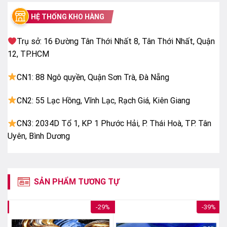
Tần số
HỆ THỐNG KHO HÀNG
60 Hz
quét:
Trụ sở: 16 Đường Tân Thới Nhất 8, Tân Thới Nhất, Quận
Bộ vi xử
α5 AI Processor 4K Gen7
lí:
12, TP.HCM
Smart
Có
Tivi:
CN1: 88 Ngô quyền, Quận Sơn Trà, Đà Nẵng
Tivi 3D:
Không
CN2: 55 Lạc Hồng, Vĩnh Lạc, Rạch Giá, Kiên Giang
Tivi
màn
CN3: 2034D Tổ 1, KP 1 Phước Hải, P. Thái Hoà, TP. Tân
Không
hình
Uyên, Bình Dương
cong:
HDR:
HDR10 / HLG
Công
9 chế độ (Vivid, Standard, Eco, Cinema, Sports,
nghệ xử
SẢN PHẨM TƯƠNG TỰ
Game, Filmmaker, (ISF)Expert(Bright Room),
lí hình
(ISF)Expert(Dark Room))
ảnh:
8%
-29%
-39%
Công
nghệ