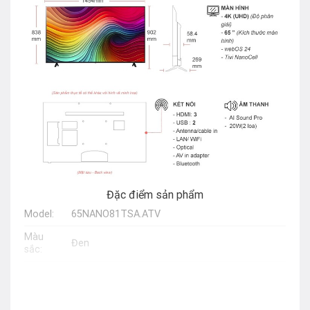
Đặc điểm sản phẩm
Model:
65NANO81TSA.ATV
Màu
Đen
sắc:
Nhà sản
LG
xuất:
Xuất