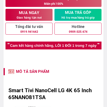
Miễn phí 100%
13.950.000₫.
MUA TRẢ GÓP
MUA NGAY
Hỗ trợ mua hàng trả góp
Giao hàng tận nơi
Tổng đài tư vấn
Hotline
0919.941642
0909.025.674
MÔ TẢ SẢN PHẨM
Smart Tivi NanoCell LG 4K 65 Inch
65NANO81TSA