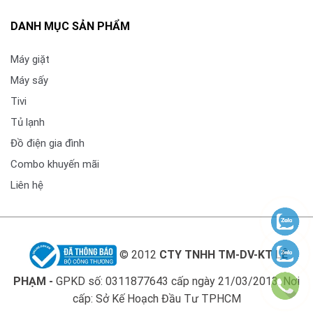
DANH MỤC SẢN PHẨM
Máy giặt
Máy sấy
Tivi
Tủ lạnh
Đồ điện gia đình
Combo khuyến mãi
Liên hệ
© 2012
CTY TNHH TM-DV-KT LÊ
PHẠM -
GPKD số: 0311877643 cấp ngày 21/03/2013. Nơi
cấp: Sở Kế Hoạch Đầu Tư TPHCM