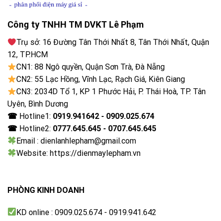
2 Cổng
USB:
Chia sẻ
Công ty TNHH TM DVKT Lê Phạm
thông
Bluetooth, AirPlay 2, Screen Share
minh:
Trụ sở: 16 Đường Tân Thới Nhất 8, Tân Thới Nhất, Quận
12, TP.HCM
Hệ điều
hành –
CN1: 88 Ngô quyền, Quận Sơn Trà, Đà Nẵng
webOS 24
Giao
CN2: 55 Lạc Hồng, Vĩnh Lạc, Rạch Giá, Kiên Giang
diện:
CN3: 2034D Tổ 1, KP 1 Phước Hải, P. Thái Hoà, TP. Tân
YouTube, YouTube Kids, Netflix, Galaxy Play
Uyên, Bình Dương
Mạng
(Fim+), FPT Play, MyTV, POPS Kids, TV 360,
☎
Hotline1:
0919.941642 - 0909.025.674
xã hội:
VTVcab ON, VieON, MP3 Zing, Nhaccuatui,
Spotify, Trình duyệt web
☎
Hotline2:
0777.645.645 - 0707.645.645
Email : dienlanhlepham@gmail.com
Điều
khiển
Website: https://dienmaylepham.vn
Không
bằng cử
chỉ:
Tìm
PHÒNG KINH DOANH
kiếm
bằng
Tìm kiếm bằng giọng nói Tiếng Việt
giọng
KD online : 0909.025.674 - 0919.941.642
nói: