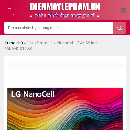
Skip
to
content
Tìm
kiếm:
Trang chủ
»
Tivi
»
Smart Tivi NanoCell LG 4K 65 Inch
65NANO81TSA