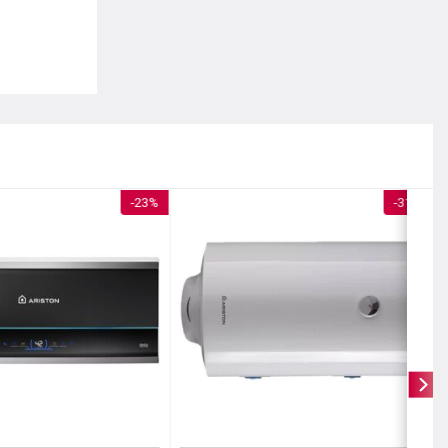
 và điều
ờ kết nối
hợp.
ái tim của
ới thời
-23%
-31%
 rà soát
nhưng hoạt
viên trong