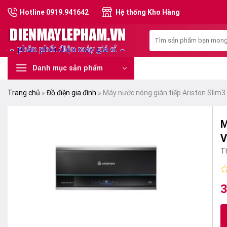
Skip
Hotline 0919.941642
Hệ thống Kho Hàng
to
content
Tìm
kiếm:
Danh mục sản phẩm
Trang chủ
»
Đồ điện gia đình
»
Máy nước nóng gián tiếp Ariston Slim3 
M
V
T
Đ
3
G
G
x
h
g
hi
0
là
tạ
5
s
5
là