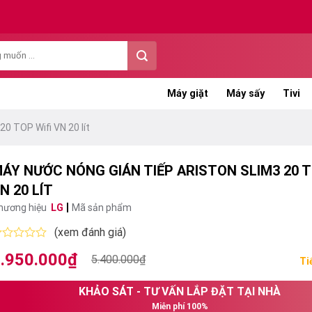
Máy giặt
Máy sấy
Tivi
20 TOP Wifi VN 20 lít
ÁY NƯỚC NÓNG GIÁN TIẾP ARISTON SLIM3 20 T
N 20 LÍT
hương hiệu
LG
Mã sản phẩm
(xem đánh giá)
ược
.950.000
₫
iá
iá
5.400.000
₫
ếp
Ti
ạng
ốc
ện
KHẢO SÁT - TƯ VẤN LẮP ĐẶT TẠI NHÀ
:
i
ao
Miễn phí 100%
.400.000₫.
: