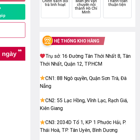
Chính sách đổi
Miễn phí vận
Thanh toán
trả linh hoạt
chuyển nội
thuận tiện
P
thành Hồ Chí
Minh
góp
HỆ THỐNG KHO HÀNG
Trụ sở: 16 Đường Tân Thới Nhất 8, Tân
Thới Nhất, Quận 12, TP.HCM
CN1: 88 Ngô quyền, Quận Sơn Trà, Đà
Nẵng
CN2: 55 Lạc Hồng, Vĩnh Lạc, Rạch Giá,
Kiên Giang
CN3: 2034D Tổ 1, KP 1 Phước Hải, P.
Thái Hoà, TP. Tân Uyên, Bình Dương