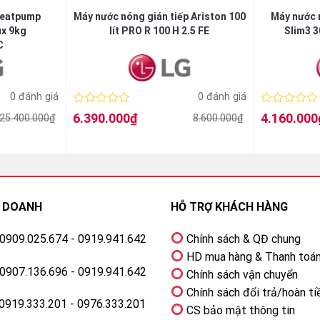
i quen sử dụng, tự động tính toán lượng nước nóng & nhiệt độ 
Heatpump
Máy nước nóng gián tiếp Ariston 100
Máy nước 
kiệm năng lượng.
ux 9kg
lít PRO R 100 H 2.5 FE
Slim3 3
C
hợp, bạn còn cần chú ý mức độ an toàn, sạch sẽ, vì nước ấm ch
0 đánh giá
0 đánh giá
ước nóng Ariston với công nghệ Ion bạc kháng khuẩn làm sạch nư
Được
Được
6.390.000
₫
4.160.000
25.400.000
₫
8.600.000
₫
Giá
Giá
Giá
Giá
ẩn E.C coli, Salmonella, Legionella, nấm mốc và các loại vi khu
xếp
xếp
gốc
hiện
gốc
hiện
hạng
hạng
c được kháng khuẩn tuyệt đối.
là:
tại
là:
tại
0
0
8.600.000₫.
là:
5.400.000₫.
là:
5
5
6.390.000₫.
4.160.000₫.
sao
sao
H DOANH
HỖ TRỢ KHÁCH HÀNG
: 0909.025.674 - 0919.941.642
Chính sách & QĐ chung
HD mua hàng & Thanh toá
: 0907.136.696 - 0919.941.642
Chính sách vận chuyển
Chính sách đổi trả/hoàn ti
 0919.333.201 - 0976.333.201
CS bảo mật thông tin