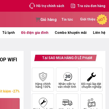
Hỗ trợ chính sách
Tra cứu đơn hàng
HOT
Giỏ hàng
Giới thiệu
Tin tức
Tủ lạnh
Đồ điện gia đình
Combo khuyến mãi
Liên hệ
TẠI SAO MUA HÀNG Ở LÊ PHẠM
OP WIFI
Hàng chính
Nhân viên tư
Đội ngũ lắp đặt
hãng 100%
vấn nhiệt tình
chuyên nghiệp
ết kiệm -27%