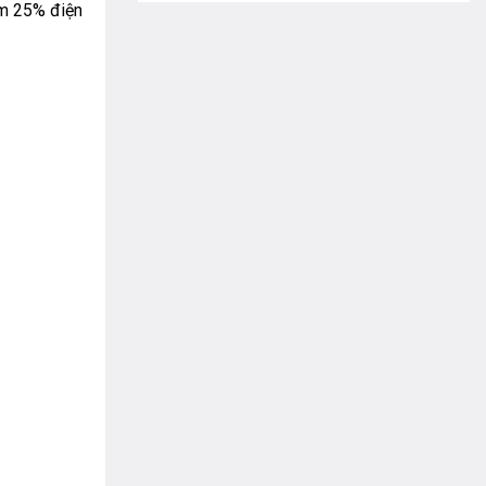
êm 25% điện
qua