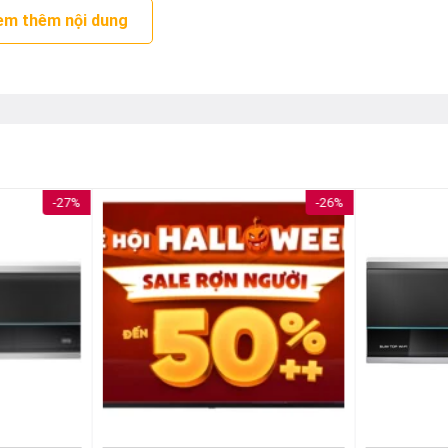
h vô cùng dễ dàng, chỉ một chạm đến mọi tính năng:
Kiểm soát
em thêm nội dung
lần chạm
Đặc biệt, tiết kiệm lên đến 25% điện năng tiêu thụ nh
en sử dụng, tự động tính toán lượng nước nóng và nhiệt độ phù 
ệt, Ariston hiểu rằng tầm quan trọng của thanh đốt được ví như tr
bảo hành trọn đời, mang lại hiệu quả làm nóng nhanh và bền bỉ v
a bình nước nóng Ariston.
-27%
-26%
 động kiểm soát an toàn 3D được gắn bên trong bình sẽ tự động
i hoạt động. Nếu phát hiện ra các dấu hiệu bất thường, máy sẽ 
khi cần thiết. Nhờ vậy mang lại sự an toàn tối đa cho các thành 