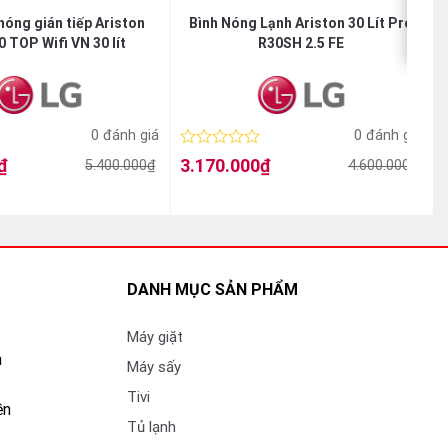
phù hợp
nóng gián tiếp Ariston
Bình Nóng Lạnh Ariston 30 Lít Pro
0 TOP Wifi VN 30 lít
R30SH 2.5 FE
ính là môi
0 đánh giá
0 đánh giá
ớc giúp đảm
Được
₫
3.170.000
₫
5.400.000
₫
4.600.000
₫
Giá
Giá
ẩn khác… để
xếp
gốc
hiện
hạng
là:
tại
l
t
0
4.600.000₫.
là:
l
5
3.170.000₫.
sao
DANH MỤC SẢN PHẨM
Máy giặt
n
Máy sấy
Tivi
ền
Tủ lạnh