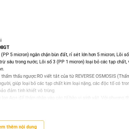
i
008GT
1 (PP 5 micron) ngăn chặn bùn đất, rỉ sét lớn hơn 5 micron; Lõi số
trừ sâu trong nước; Lõi số 3 (PP 1 micron) loại bỏ các tạp chất, 
on.
nghệ thẩm thấu ngược:RO viết tắt của từ REVERSE OSMOSIS (Thẩ
gười, giúp loại bỏ các tạp chất kim loại nặng, các độc tố có tr
ảo đảm tinh khiết vô trùng.
Ion Ag+ để thâm nhập vào các tế bào vi sinh vật. Với phương th
trong nước. Ngoài ra, cột lọc NANO còn có tác dụng khử mùi cho 
ác dụng chia tách các phân tử nước, tăng lượng Oxy giúp tế bào
 hóa và ngăn ngừa khô da.
tình, sản sinh các Ion canxi giúp tăng cường sức khỏe.
em thêm nội dung