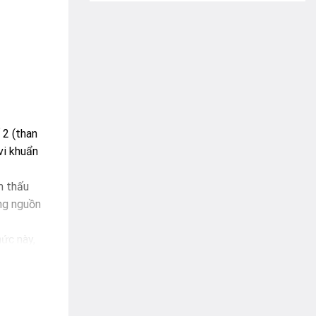
 2 (than
vi khuẩn
m thấu
ong nguồn
ức này,
nước.
 cơ thể dễ