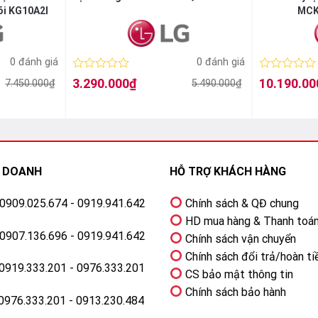
ển vào bình chứa, khi đầy tự động ngừng. Khi nguồn nước hoặc đ
lõi KG10A2I
MCK
 động. Có thẻ tận dụng nước thải từ máy để làm các công việc k
0 đánh giá
0 đánh giá
 nhiều
Được
Được
3.290.000
₫
10.190.00
7.450.000
₫
5.490.000
₫
Giá
Giá
Giá
Giá
 dào, bạn và gia đình có thể thoải mái lấy nước uống mà không c
xếp
xếp
gốc
hiện
gốc
hiện
hạng
hạng
là:
tại
là:
tại
á tiết kiệm điện năng cho người sử dụng an tâm về mặt chi phí.
0
0
5.490.000₫.
là:
16.500.000₫.
là:
5
5
3.290.000₫.
10.190.000₫.
sao
sao
H DOANH
HỖ TRỢ KHÁCH HÀNG
: 0909.025.674 - 0919.941.642
Chính sách & QĐ chung
HD mua hàng & Thanh toá
: 0907.136.696 - 0919.941.642
Chính sách vận chuyển
Chính sách đổi trả/hoàn ti
 0919.333.201 - 0976.333.201
CS bảo mật thông tin
Chính sách bảo hành
 0976.333.201 - 0913.230.484