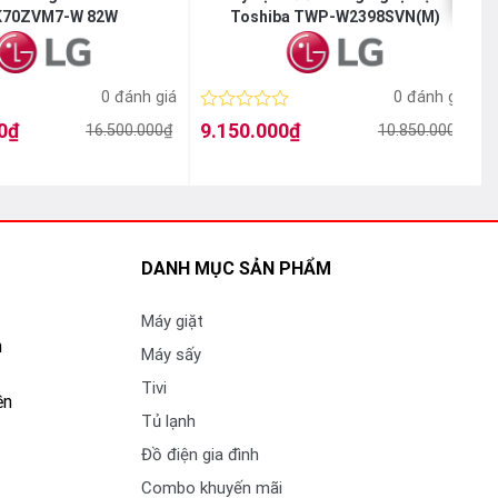
iện yếu
70ZVM7-W 82W
Toshiba TWP-W2398SVN(M)
hác, tiết
0 đánh giá
0 đánh giá
Được
0
₫
9.150.000
₫
16.500.000
₫
10.850.000
₫
Giá
Giá
ần lo lắng.
xếp
gốc
hiện
hạng
là:
tại
l
t
0
10.850.000₫.
là:
l
5
9.150.000₫.
sao
DANH MỤC SẢN PHẨM
Máy giặt
n
Máy sấy
Tivi
ền
Tủ lạnh
Đồ điện gia đình
Combo khuyến mãi