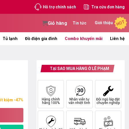
Hỗ trợ chính sách
Tra cứu đơn hàng
HOT
Giỏ hàng
Giới thiệu
Tin tức
Tủ lạnh
Đồ điện gia đình
Combo khuyến mãi
Liên hệ
TẠI SAO MUA HÀNG Ở LÊ PHẠM
Hàng chính
Nhân viên tư
Đội ngũ lắp đặt
ết kiệm -47%
hãng 100%
vấn nhiệt tình
chuyên nghiệp