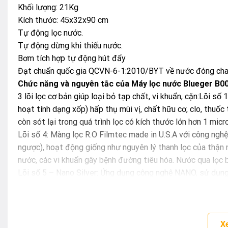
Khối lượng: 21Kg
Kích thước: 45x32x90 cm
Tự động lọc nước.
Tự động dừng khi thiếu nước.
Bơm tích hợp tự động hút đẩy
Đạt chuẩn quốc gia QCVN-6-1:2010/BYT về nước đóng cha
Chức năng và nguyên tắc của Máy lọc nước Blueger B
3 lõi lọc cơ bản giúp loại bỏ tạp chất, vi khuẩn, cặn:Lõi số 
hoạt tính dạng xốp) hấp thụ mùi vị, chất hữu cơ, clo, thuốc 
còn sót lại trong quá trình lọc có kích thước lớn hơn 1 micr
Lõi số 4: Màng lọc R.O Filmtec made in U.S.A với công 
ngược), hoạt động giống như nguyên lý thanh lọc của thận n
nước, các vi khuẩn gây bệnh đường tiêu hóa. Nước qua lọc b
Lõi số 5 – Nano Silver: Ứng dụng công nghệ NANO, sử dụng 
cột lọc NANO bạc có thể tiêu diệt tới 99.99% vi khuẩn có 
Lõi số 6 – Bóng gốm: Chứa đựng các hạt gốm siêu nhỏ có t
dàng hấp thụ, tăng quá trình tuần hoàn máu, giúp chống lão
Lõi số 7 – Alkaline: Trung hòa Axit dư thừa, tạo nước kiềm 
X