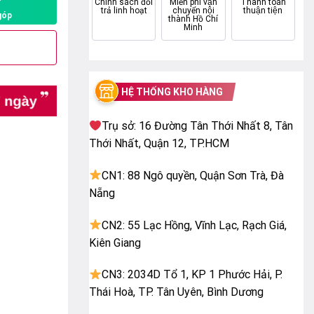
P
Chính sách đổi
Miễn phí vận
Thanh toán
trả linh hoạt
chuyển nội
thuận tiện
góp
thành Hồ Chí
Minh
HỆ THỐNG KHO HÀNG
Trụ sở: 16 Đường Tân Thới Nhất 8, Tân
Thới Nhất, Quận 12, TP.HCM
CN1: 88 Ngô quyền, Quận Sơn Trà, Đà
Nẵng
CN2: 55 Lạc Hồng, Vĩnh Lạc, Rạch Giá,
Kiên Giang
CN3: 2034D Tổ 1, KP 1 Phước Hải, P.
Thái Hoà, TP. Tân Uyên, Bình Dương