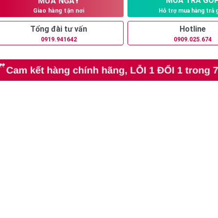
MUA TRẢ GÓ
MUA NGAY
Hỗ trợ mua hàng trả 
Giao hàng tận nơi
Tổng đài tư vấn
Hotline
0919.941642
0909.025.674