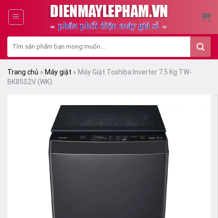
Skip
to
content
Tìm
kiếm:
Trang chủ
»
Máy giặt
»
Máy Giặt Toshiba Inverter 7.5 Kg TW-
BK85S2V (WK)