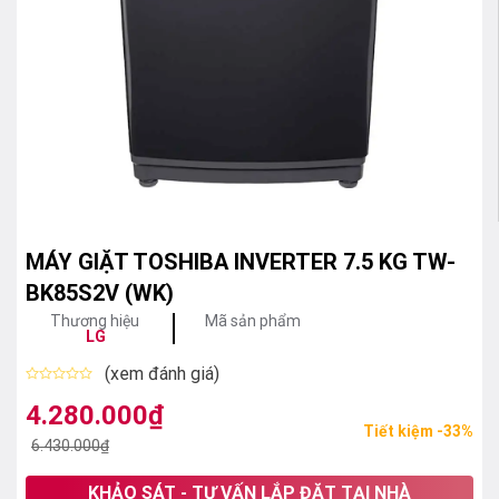
MÁY GIẶT TOSHIBA INVERTER 7.5 KG TW-
BK85S2V (WK)
Thương hiệu
Mã sản phẩm
LG
(xem đánh giá)
Được
xếp
4.280.000
₫
Giá
Giá
hạng
Tiết kiệm -33%
0
gốc
hiện
6.430.000
₫
5
sao
là:
tại
KHẢO SÁT - TƯ VẤN LẮP ĐẶT TẠI NHÀ
6.430.000₫.
là: