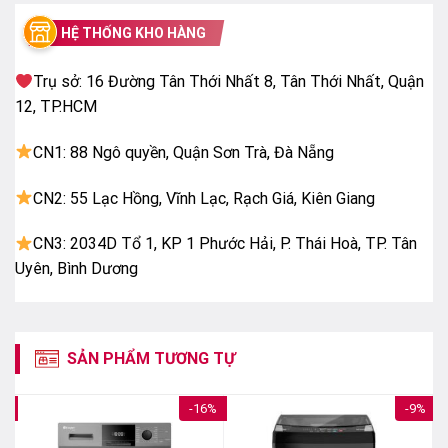
HỆ THỐNG KHO HÀNG
Trụ sở: 16 Đường Tân Thới Nhất 8, Tân Thới Nhất, Quận
12, TP.HCM
CN1: 88 Ngô quyền, Quận Sơn Trà, Đà Nẵng
CN2: 55 Lạc Hồng, Vĩnh Lạc, Rạch Giá, Kiên Giang
CN3: 2034D Tổ 1, KP 1 Phước Hải, P. Thái Hoà, TP. Tân
Uyên, Bình Dương
– Real Inverter: Không chỉ mang lại khả năng vận hành
yên tĩnh, bền bỉ mà động cơ BLDC và hệ thống biến
tầng Inverter còn giúp tiết kiệm điện năng tiêu thụ
SẢN PHẨM TƯƠNG TỰ
hằng tháng. Bên cạnh đó, bộ cảm biến thông minh sẽ
đo tốc độ dòng nước, lượng đồ giặt và tự động lựa
7%
-16%
-9%
chọn chương trình giặt tối ưu nhất, nâng cao hiệu quả
giặt sạch.