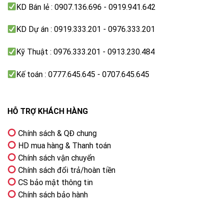
KD Bán lẻ : 0907.136.696 - 0919.941.642
KD Dự án : 0919.333.201 - 0976.333.201
Tốc độ vắt tối đa 1200 vòng/phút giúp đồ giặt mau
khô
Kỹ Thuật : 0976.333.201 - 0913.230.484
Nhờ tốc độ vắt tối đa 1200 vòng/phút, quần áo sau
khi giặt sẽ mau khô, thích hợp cho ngày trời mưa bão,
Kế toán : 0777.645.645 - 0707.645.645
ẩm ướt.
HỖ TRỢ KHÁCH HÀNG
Chính sách & QĐ chung
HD mua hàng & Thanh toán
Chính sách vận chuyển
Chính sách đổi trả/hoàn tiền
CS bảo mật thông tin
Chính sách bảo hành