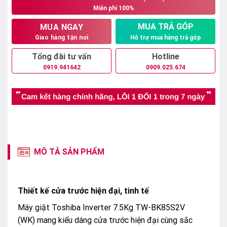
Miễn phí 100%
4.280.000₫.
MUA TRẢ GÓP
MUA NGAY
Hỗ trợ mua hàng trả góp
Giao hàng tận nơi
Tổng đài tư vấn
Hotline
0919.941642
0909.025.674
MÔ TẢ SẢN PHẨM
Thiết kế cửa trước hiện đại, tinh tế
Máy giặt Toshiba Inverter 7.5Kg TW-BK85S2V
(WK) mang kiểu dáng cửa trước hiện đại cùng sắc