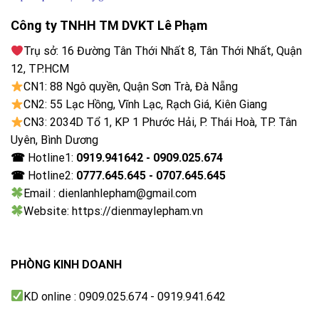
Toshiba Inverter giúp đồ giặt giảm 39% độ phai màu
Công ty TNHH TM DVKT Lê Phạm
và 45% độ biến dạng đồ giặt, góp phần bảo vệ sự bền
đẹp cho quần áo mà vẫn tiết kiệm 70% điện năng.
Trụ sở: 16 Đường Tân Thới Nhất 8, Tân Thới Nhất, Quận
12, TP.HCM
CN1: 88 Ngô quyền, Quận Sơn Trà, Đà Nẵng
CN2: 55 Lạc Hồng, Vĩnh Lạc, Rạch Giá, Kiên Giang
CN3: 2034D Tổ 1, KP 1 Phước Hải, P. Thái Hoà, TP. Tân
Uyên, Bình Dương
☎
Hotline1:
0919.941642 - 0909.025.674
☎
Hotline2:
0777.645.645 - 0707.645.645
Email : dienlanhlepham@gmail.com
Website: https://dienmaylepham.vn
PHÒNG KINH DOANH
KD online : 0909.025.674 - 0919.941.642