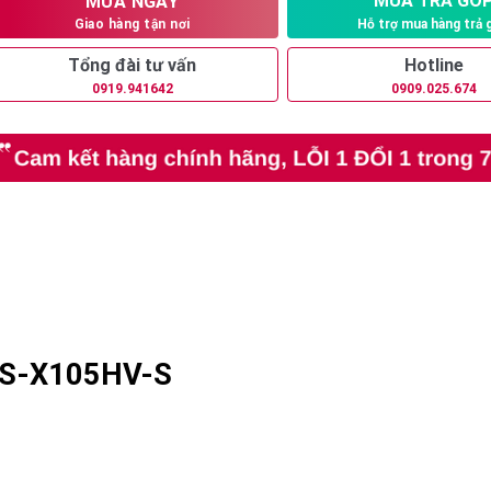
MUA TRẢ GÓ
MUA NGAY
Hỗ trợ mua hàng trả 
Giao hàng tận nơi
Tổng đài tư vấn
Hotline
0919.941642
0909.025.674
 ES-X105HV-S