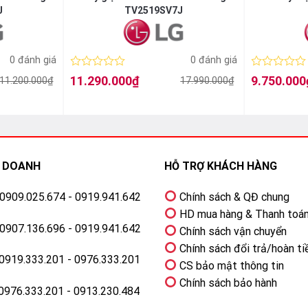
J
TV2519SV7J
0 đánh giá
0 đánh giá
Được
Được
11.290.000
₫
9.750.000
11.200.000
₫
17.990.000
₫
Giá
Giá
Giá
Giá
xếp
xếp
gốc
hiện
gốc
hiện
hạng
hạng
là:
tại
là:
tại
0
0
17.990.000₫.
là:
14.250.000₫.
là:
5
5
11.290.000₫.
9.750.000₫.
sao
sao
H DOANH
HỖ TRỢ KHÁCH HÀNG
: 0909.025.674 - 0919.941.642
Chính sách & QĐ chung
HD mua hàng & Thanh toá
: 0907.136.696 - 0919.941.642
Chính sách vận chuyển
Chính sách đổi trả/hoàn ti
 0919.333.201 - 0976.333.201
CS bảo mật thông tin
Chính sách bảo hành
 0976.333.201 - 0913.230.484