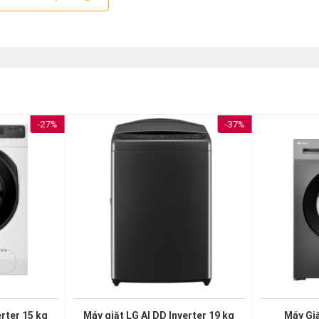
-27%
-37%
erter 15 kg
Máy giặt LG AI DD Inverter 19 kg
Máy Giặ