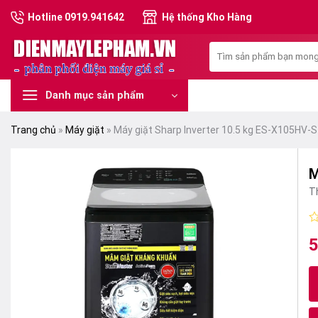
Skip
Hotline 0919.941642
Hệ thống Kho Hàng
to
content
Tìm
kiếm:
Danh mục sản phẩm
Trang chủ
»
Máy giặt
»
Máy giặt Sharp Inverter 10.5 kg ES-X105HV-S
M
T
Đ
5
G
G
x
h
g
hi
0
là
tạ
5
s
7
là
5