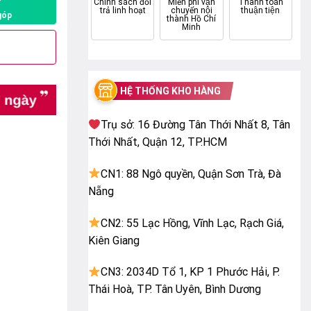
P
Chính sách đổi
Miễn phí vận
Thanh toán
trả linh hoạt
chuyển nội
thuận tiện
góp
thành Hồ Chí
Minh
HỆ THỐNG KHO HÀNG
Trụ sở: 16 Đường Tân Thới Nhất 8, Tân
Thới Nhất, Quận 12, TP.HCM
CN1: 88 Ngô quyền, Quận Sơn Trà, Đà
Nẵng
CN2: 55 Lạc Hồng, Vĩnh Lạc, Rạch Giá,
Kiên Giang
CN3: 2034D Tổ 1, KP 1 Phước Hải, P.
Thái Hoà, TP. Tân Uyên, Bình Dương