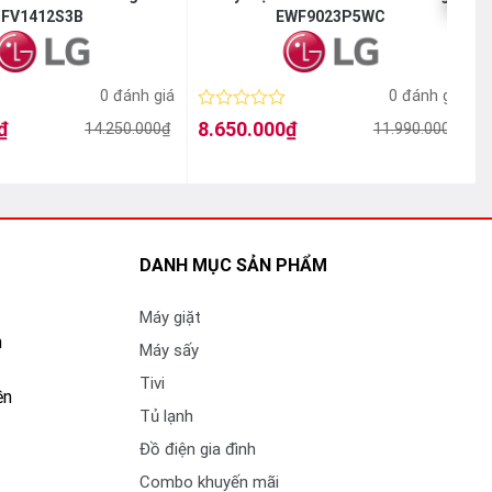
FV1412S3B
EWF9023P5WC
0 đánh giá
0 đánh giá
Được
₫
8.650.000
₫
14.250.000
₫
11.990.000
₫
Giá
Giá
xếp
gốc
hiện
hạng
là:
tại
l
t
0
11.990.000₫.
là:
l
5
8.650.000₫.
sao
DANH MỤC SẢN PHẨM
Máy giặt
n
Máy sấy
Tivi
ền
Tủ lạnh
Đồ điện gia đình
Combo khuyến mãi