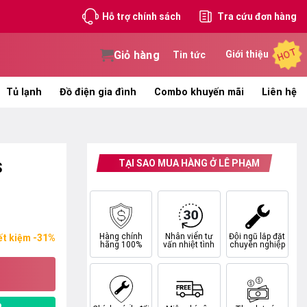
Hỗ trợ chính sách
Tra cứu đơn hàng
HOT
Giỏ hàng
Giới thiệu
Tin tức
Tủ lạnh
Đồ điện gia đình
Combo khuyến mãi
Liên hệ
TẠI SAO MUA HÀNG Ở LÊ PHẠM
S
Hàng chính
Nhân viên tư
Đội ngũ lắp đặt
ết kiệm -31%
hãng 100%
vấn nhiệt tình
chuyên nghiệp