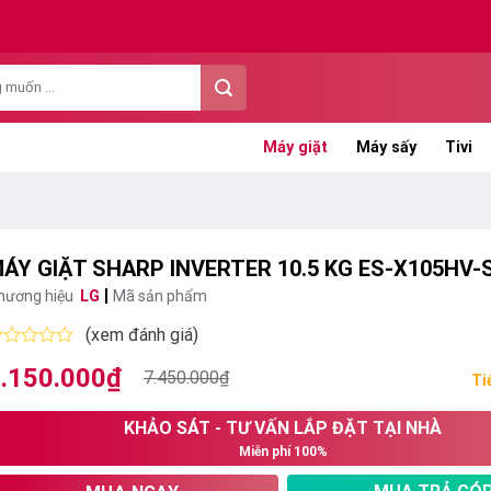
Máy giặt
Máy sấy
Tivi
ÁY GIẶT SHARP INVERTER 10.5 KG ES-X105HV-
hương hiệu
LG
Mã sản phẩm
(xem đánh giá)
ược
.150.000
₫
iá
iá
7.450.000
₫
ếp
Ti
ạng
ốc
ện
KHẢO SÁT - TƯ VẤN LẮP ĐẶT TẠI NHÀ
:
i
ao
Miễn phí 100%
.450.000₫.
:
.150.000₫.