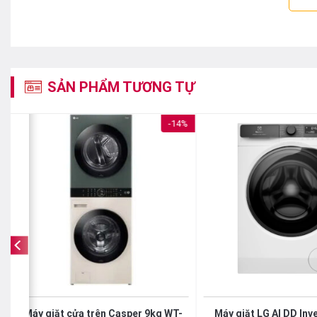
SẢN PHẨM TƯƠNG TỰ
%
-14%
Thương hiệu
SHARP
Bảo hành
12 tháng
Thông tin chung
Kiểu máy giặt
Cửa trên
Inverter / Không Inveter
Có INVERTER
Thông tin sản phẩm
Máy giặt cửa trên Casper 9kg WT-
Máy giặt LG AI DD Inv