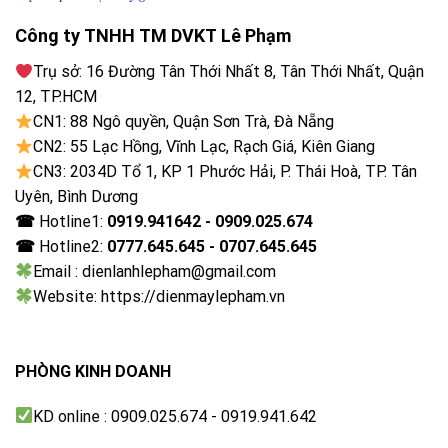
nghệ Blue Ag+ diệt vi khuẩn và có khả năng kháng
Công ty TNHH TM DVKT Lê Phạm
khuẩn vượt trội nhờ tia UV chiếu sáng và kích hoạt ion
bạc trong chu trình giặt thông thường, ngay cả khi
Trụ sở: 16 Đường Tân Thới Nhất 8, Tân Thới Nhất, Quận
không giặt với nước nóng.
12, TP.HCM
CN1: 88 Ngô quyền, Quận Sơn Trà, Đà Nẵng
CN2: 55 Lạc Hồng, Vĩnh Lạc, Rạch Giá, Kiên Giang
CN3: 2034D Tổ 1, KP 1 Phước Hải, P. Thái Hoà, TP. Tân
Uyên, Bình Dương
☎
Hotline1:
0919.941642 - 0909.025.674
☎
Hotline2:
0777.645.645 - 0707.645.645
Email : dienlanhlepham@gmail.com
Website: https://dienmaylepham.vn
PHÒNG KINH DOANH
KD online : 0909.025.674 - 0919.941.642