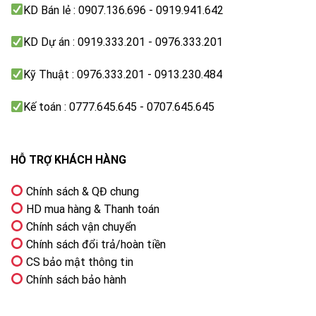
KD Bán lẻ : 0907.136.696 - 0919.941.642
KD Dự án : 0919.333.201 - 0976.333.201
Loại bỏ tác nhân gây dị ứng và vết bẩn cứng đầu
Kỹ Thuật : 0976.333.201 - 0913.230.484
với tính năng giặt nước nóng
Công nghệ giặt nước nóng StainMaster+ loại bỏ hiệu
Kế toán : 0777.645.645 - 0707.645.645
quả các loại vết bẩn, mạt bụi và 99,99% vi khuẩn trên
vải với nhiệt độ nước nóng lý tưởng từ 40 đến 90°C
HỖ TRỢ KHÁCH HÀNG
Chính sách & QĐ chung
HD mua hàng & Thanh toán
Chính sách vận chuyển
Chính sách đổi trả/hoàn tiền
CS bảo mật thông tin
Chính sách bảo hành