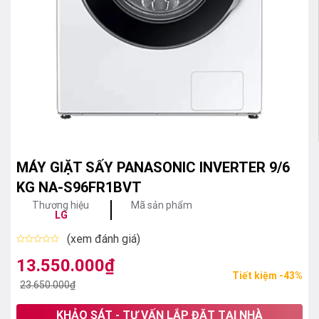
MÁY GIẶT SẤY PANASONIC INVERTER 9/6
KG NA-S96FR1BVT
Thương hiệu
Mã sản phẩm
LG
(xem đánh giá)
Được
xếp
13.550.000
₫
Giá
Giá
hạng
Tiết kiệm -43%
0
gốc
hiện
23.650.000
₫
5
sao
là:
tại
KHẢO SÁT - TƯ VẤN LẮP ĐẶT TẠI NHÀ
23.650.000₫.
là: