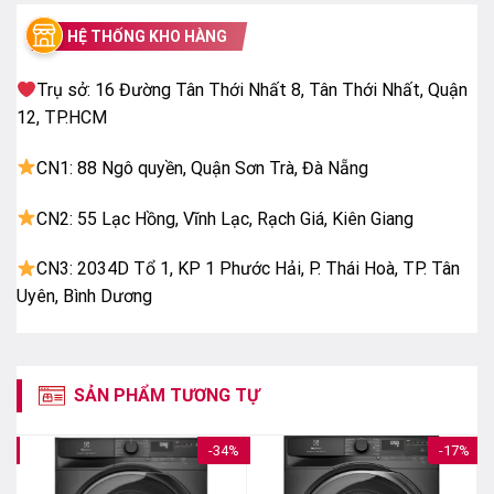
HỆ THỐNG KHO HÀNG
Trụ sở: 16 Đường Tân Thới Nhất 8, Tân Thới Nhất, Quận
12, TP.HCM
CN1: 88 Ngô quyền, Quận Sơn Trà, Đà Nẵng
CN2: 55 Lạc Hồng, Vĩnh Lạc, Rạch Giá, Kiên Giang
CN3: 2034D Tổ 1, KP 1 Phước Hải, P. Thái Hoà, TP. Tân
Uyên, Bình Dương
Tính năng Sấy diệt khuẩn
Loại bỏ tới 99,99% vi khuẩn bằng cách giữ nhiệt độ ở
mức xấp xỉ 65°C trong khi sấy, để bảo vệ sức khỏe
SẢN PHẨM TƯƠNG TỰ
gia đình bạn đồng thời luôn giữ quần áo ở trạng thái
tốt nhất.
5%
-34%
-17%