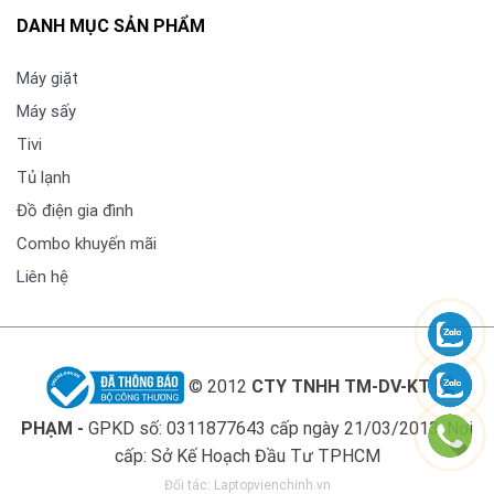
DANH MỤC SẢN PHẨM
Máy giặt
Chế độ giặt nhanh, tiện lợi, linh hoạt
Máy sấy
Máy giặt Electrolux Inverter 11 kg EWF1142Q7WB
Tivi
được tích hợp chế độ giặt nhanh đáp ứng linh hoạt
Tủ lạnh
theo từng nhu cầu và lịch trình của bạn. Máy giặt sẽ
Đồ điện gia đình
có chương trình Giặt 15 Phút giặt sạch hiệu quả với
Combo khuyến mãi
lượng nhỏ quần áo hoặc các món đồ riêng lẻ; Chương
trình Giặt 39 Phút là lựa chọn lý tưởng khi bạn giặt đồ
Liên hệ
bẩn mỗi ngày; Chương trình Đầy Lồng Giặt 60 Phút.
Nếu bạn có lượng quần áo đầy như thông thường, hãy
chọn chương trình Đầy Lồng Giặt 60 Phút.
© 2012
CTY TNHH TM-DV-KT LÊ
Tiết kiệm thời gian và chi phí nhờ công nghệ cảm
PHẠM -
GPKD số: 0311877643 cấp ngày 21/03/2013. Nơi
biến Load Sensor
cấp: Sở Kế Hoạch Đầu Tư TPHCM
Công nghệ Load Sensor trên máy giặt Electrolux có
Đối tác:
Laptopvienchinh.vn