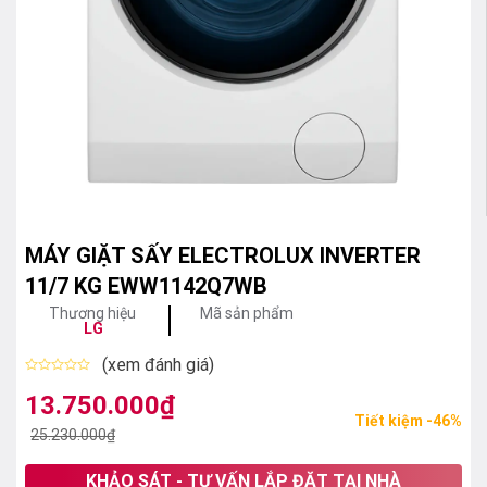
MÁY GIẶT SẤY ELECTROLUX INVERTER
11/7 KG EWW1142Q7WB
Thương hiệu
Mã sản phẩm
LG
(xem đánh giá)
Được
xếp
13.750.000
₫
Giá
Giá
hạng
Tiết kiệm -46%
0
gốc
hiện
25.230.000
₫
5
sao
là:
tại
KHẢO SÁT - TƯ VẤN LẮP ĐẶT TẠI NHÀ
25.230.000₫.
là: