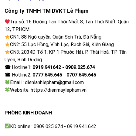
Sau khi Kết thúc chu trình của Máy giặt Electrolux
Công ty TNHH TM DVKT Lê Phạm
Inverter 11 kg EWF1142Q7WB, công nghệ
HygienicCare sẽ phun vào lồng giặt hơi nước để loại
Trụ sở: 16 Đường Tân Thới Nhất 8, Tân Thới Nhất, Quận
bỏ đến 99.9% vi khuẩn & tác nhân gây dị ứng. Cụ thể,
12, TP.HCM
công nghệ tạo hơi nước chỉ ở 40°C nên nhẹ nhàng với
CN1: 88 Ngô quyền, Quận Sơn Trà, Đà Nẵng
sợi vải và tiết kiệm năng lượng.
CN2: 55 Lạc Hồng, Vĩnh Lạc, Rạch Giá, Kiên Giang
CN3: 2034D Tổ 1, KP 1 Phước Hải, P. Thái Hoà, TP. Tân
Uyên, Bình Dương
☎
Hotline1:
0919.941642 - 0909.025.674
☎
Hotline2:
0777.645.645 - 0707.645.645
Email : dienlanhlepham@gmail.com
Website: https://dienmaylepham.vn
PHÒNG KINH DOANH
KD online : 0909.025.674 - 0919.941.642