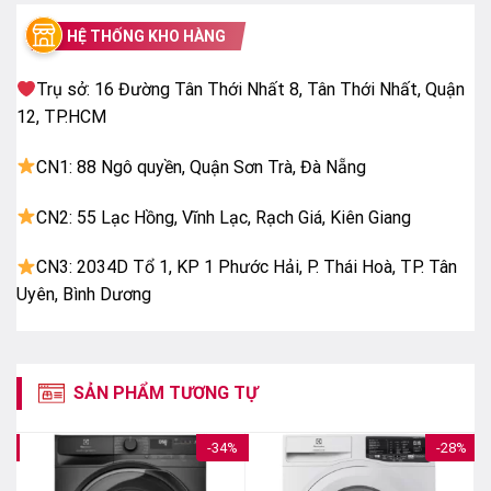
HỆ THỐNG KHO HÀNG
Trụ sở: 16 Đường Tân Thới Nhất 8, Tân Thới Nhất, Quận
12, TP.HCM
CN1: 88 Ngô quyền, Quận Sơn Trà, Đà Nẵng
CN2: 55 Lạc Hồng, Vĩnh Lạc, Rạch Giá, Kiên Giang
Công nghệ EcoInverter giúp tiết kiệm điện, vận
CN3: 2034D Tổ 1, KP 1 Phước Hải, P. Thái Hoà, TP. Tân
hành êm ái
Uyên, Bình Dương
Với công nghệ EcoInverter, máy giặt này có khả năng
vận hành êm ái, bền bỉ mà không gây ra tiếng động ồn
ào, do vậy hạn chế tiếng ồn gây ảnh hưởng tới giấc
SẢN PHẨM TƯƠNG TỰ
ngủ của các thành viên gia đình bạn.
Hơn thế, công nghệ EcoInverter còn giúp tiết kiệm lên
3%
-34%
-28%
tới 30 – 35% lượng điện năng tiêu thụ nên bạn sẽ