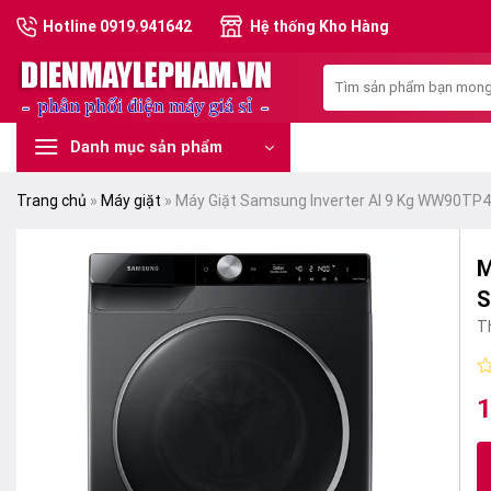
Skip
Hotline 0919.941642
Hệ thống Kho Hàng
to
content
Tìm
kiếm:
Danh mục sản phẩm
Trang chủ
»
Máy giặt
»
Máy Giặt Samsung Inverter AI 9 Kg WW90TP
M
S
T
Đ
1
G
G
x
h
g
hi
0
là
tạ
5
s
1
là