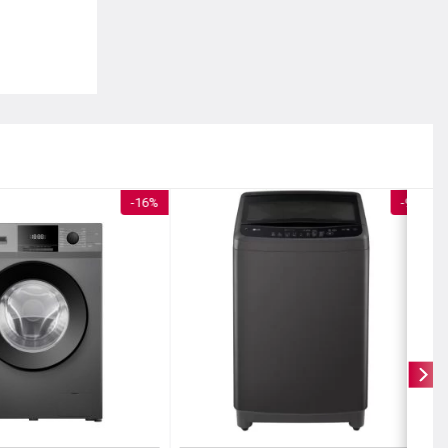
-16%
-9%