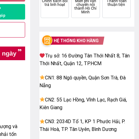
Chính sách đổi
Miễn phí vận
Thanh toán
trả linh hoạt
chuyển nội
thuận tiện
P
thành Hồ Chí
Minh
góp
HỆ THỐNG KHO HÀNG
Trụ sở: 16 Đường Tân Thới Nhất 8, Tân
Thới Nhất, Quận 12, TP.HCM
CN1: 88 Ngô quyền, Quận Sơn Trà, Đà
Nẵng
CN2: 55 Lạc Hồng, Vĩnh Lạc, Rạch Giá,
Kiên Giang
CN3: 2034D Tổ 1, KP 1 Phước Hải, P.
lượng và
Thái Hoà, TP. Tân Uyên, Bình Dương
phải tốn