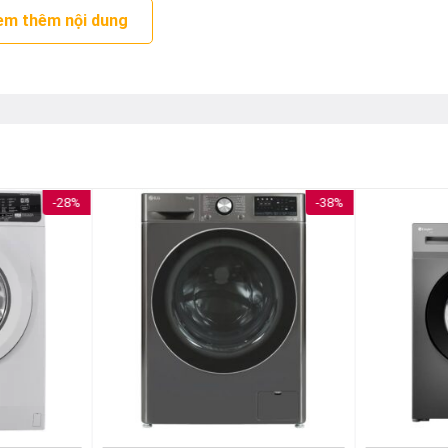
em thêm nội dung
-28%
-38%