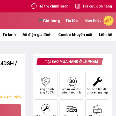
Hỗ trợ chính sách
Tra cứu đơn hàng
HOT
Giỏ hàng
Giới thiệu
Tin tức
Tủ lạnh
Đồ điện gia đình
Combo khuyến mãi
Liên hệ
TẠI SAO MUA HÀNG Ở LÊ PHẠM
4DSH /
Hàng chính
Nhân viên tư
Đội ngũ lắp đặt
hãng 100%
vấn nhiệt tình
chuyên nghiệp
ết kiệm -26%