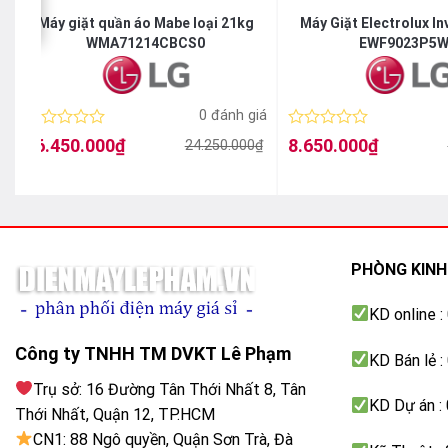
Máy giặt quần áo Mabe loại 21kg
Máy Giặt Electrolux In
WMA71214CBCS0
EWF9023P5
á
0 đánh giá
Được
Được
16.450.000
₫
8.650.000
₫
24.250.000
₫
Giá
Giá
Giá
Giá
xếp
xếp
gốc
hiện
gốc
hiện
hạng
hạng
là:
tại
là:
tại
0
0
24.250.000₫.
là:
11.990.000₫.
là:
5
5
16.450.000₫.
8.650.000₫.
sao
sao
PHÒNG KIN
KD online 
Công ty TNHH TM DVKT Lê Phạm
KD Bán lẻ 
Trụ sở: 16 Đường Tân Thới Nhất 8, Tân
Giặt sạch sâu, bảo vệ áo quần tốt hơn với c
KD Dự án :
Thới Nhất, Quận 12, TP.HCM
Cỗ máy EcoBubble kích hoạt nước giặt/bột giặt tạo thành 
CN1: 88 Ngô quyền, Quận Sơn Trà, Đà