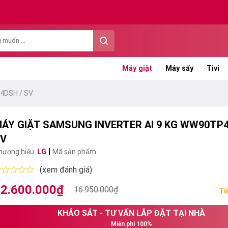
Máy giặt
Máy sấy
Tivi
44DSH / SV
ÁY GIẶT SAMSUNG INVERTER AI 9 KG WW90TP4
V
hương hiệu
LG
Mã sản phẩm
(xem đánh giá)
ược
2.600.000
₫
iá
iá
16.950.000
₫
ếp
Ti
ạng
ốc
ện
KHẢO SÁT - TƯ VẤN LẮP ĐẶT TẠI NHÀ
:
i
ao
Miễn phí 100%
6.950.000₫.
: