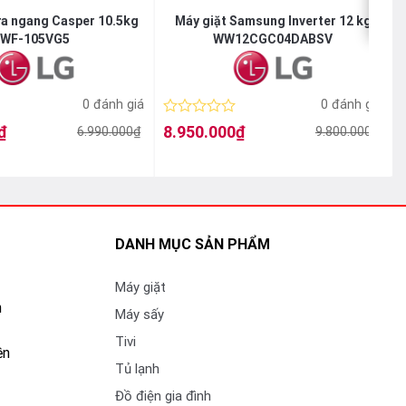
ửa ngang Casper 10.5kg
Máy giặt Samsung Inverter 12 kg
WF-105VG5
WW12CGC04DABSV
0 đánh giá
0 đánh giá
Được
₫
8.950.000
₫
6.990.000
₫
9.800.000
₫
Giá
Giá
xếp
gốc
hiện
hạng
là:
tại
l
t
0
9.800.000₫.
là:
l
5
8.950.000₫.
sao
DANH MỤC SẢN PHẨM
Máy giặt
n
Máy sấy
Tivi
ền
Tủ lạnh
với máy
Đồ điện gia đình