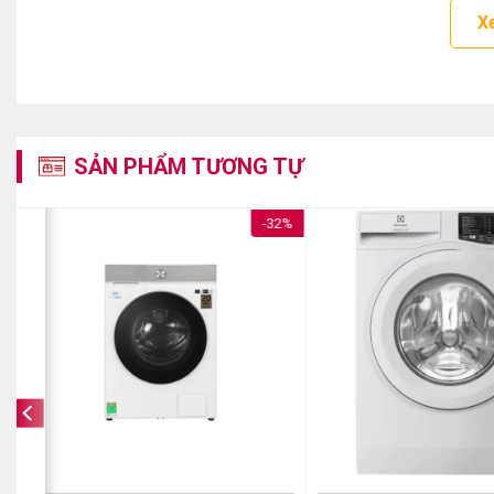
X
SẢN PHẨM TƯƠNG TỰ
%
-32%