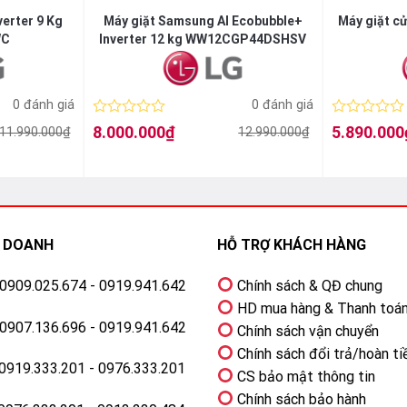
verter 9 Kg
Máy giặt Samsung AI Ecobubble+
Máy giặt c
WC
Inverter 12 kg WW12CGP44DSHSV
0 đánh giá
0 đánh giá
Được
Được
8.000.000
₫
5.890.000
11.990.000
₫
12.990.000
₫
Giá
Giá
Giá
Giá
xếp
xếp
gốc
hiện
gốc
hiện
hạng
hạng
là:
tại
là:
tại
0
0
12.990.000₫.
là:
6.990.000₫.
là:
5
5
8.000.000₫.
5.890.000₫.
sao
sao
H DOANH
HỖ TRỢ KHÁCH HÀNG
: 0909.025.674 - 0919.941.642
Chính sách & QĐ chung
HD mua hàng & Thanh toá
: 0907.136.696 - 0919.941.642
Chính sách vận chuyển
Chính sách đổi trả/hoàn ti
ông nghệ giặt bong bóng Eco Bubble
 0919.333.201 - 0976.333.201
CS bảo mật thông tin
bong bóng siêu mịn thẩm thấu vào sợi vải nhanh gấp 40 lần so 
Chính sách bảo hành