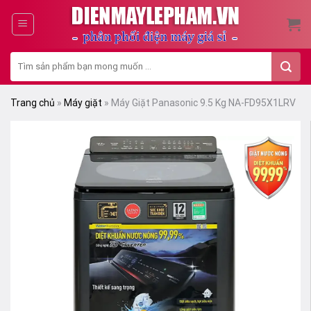
Skip
to
content
Tìm
kiếm:
Trang chủ
»
Máy giặt
»
Máy Giặt Panasonic 9.5 Kg NA-FD95X1LRV