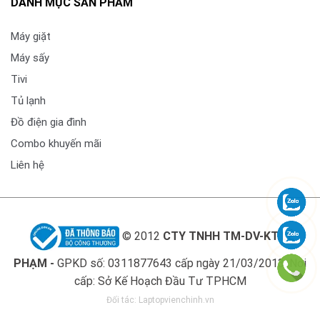
DANH MỤC SẢN PHẨM
bám trên quần áo, chỉ với một nút nhấn. Bởi vậy, bạn
không cần phải giặt sơ quần áo trước khi giặt máy mà
Máy giặt
đồ của bạn vẫn luôn được sạch sẽ, thơm tho.
Máy sấy
Tivi
Tủ lạnh
Đồ điện gia đình
Combo khuyến mãi
Liên hệ
© 2012
CTY TNHH TM-DV-KT LÊ
PHẠM -
GPKD số: 0311877643 cấp ngày 21/03/2013. Nơi
cấp: Sở Kế Hoạch Đầu Tư TPHCM
Đối tác:
Laptopvienchinh.vn