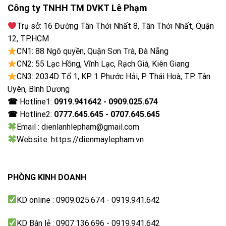
Công ty TNHH TM DVKT Lê Phạm
Trụ sở: 16 Đường Tân Thới Nhất 8, Tân Thới Nhất, Quận
12, TP.HCM
CN1: 88 Ngô quyền, Quận Sơn Trà, Đà Nẵng
CN2: 55 Lạc Hồng, Vĩnh Lạc, Rạch Giá, Kiên Giang
CN3: 2034D Tổ 1, KP 1 Phước Hải, P. Thái Hoà, TP. Tân
Uyên, Bình Dương
☎
Hotline1:
0919.941642 - 0909.025.674
☎
Hotline2:
0777.645.645 - 0707.645.645
Email : dienlanhlepham@gmail.com
Tạo bọt siêu mịn đánh bay vết bẩn cứng đầu với hệ
Website: https://dienmaylepham.vn
thống Active Foam
Hệ thống Active Foam đánh tan bột giặt thành bọt
siêu mịn giúp thẩm thấu nhanh chóng vào bên trong
PHÒNG KINH DOANH
sợi vải, nhằm loại bỏ vết bẩn, vết dầu mỡ dễ dàng và
hạn chế tình trạng cặn bột giặt bám trên quần áo.
KD online : 0909.025.674 - 0919.941.642
KD Bán lẻ : 0907.136.696 - 0919.941.642