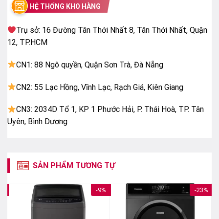
Công nghệ TD Inverter của Panasonic cho phép máy
HỆ THỐNG KHO HÀNG
giặt vận hành êm ái, giảm thiểu tối đa sự rung lắc và
sử dụng điện hiệu quả trong suốt quá trình giặt, giúp
Trụ sở: 16 Đường Tân Thới Nhất 8, Tân Thới Nhất, Quận
người dùng không còn phải lo lắng về hóa đơn tiền
12, TP.HCM
điện mỗi tháng.
CN1: 88 Ngô quyền, Quận Sơn Trà, Đà Nẵng
CN2: 55 Lạc Hồng, Vĩnh Lạc, Rạch Giá, Kiên Giang
CN3: 2034D Tổ 1, KP 1 Phước Hải, P. Thái Hoà, TP. Tân
Uyên, Bình Dương
SẢN PHẨM TƯƠNG TỰ
3%
-9%
-23%