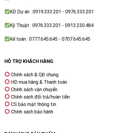
KD Dự án : 0919.333.201 - 0976.333.201
Kỹ Thuật : 0976.333.201 - 0913.230.484
Kế toán : 0777.645.645 - 0707.645.645
HỖ TRỢ KHÁCH HÀNG
Chính sách & QĐ chung
HD mua hàng & Thanh toán
Chính sách vận chuyển
Chính sách đổi trả/hoàn tiền
CS bảo mật thông tin
Chính sách bảo hành
Loại bỏ chất bẩn hiệu quả cùng giặt chuyên biệt
StainMaster
Tính năng StainMaster dễ dàng loại bỏ các vết bẩn